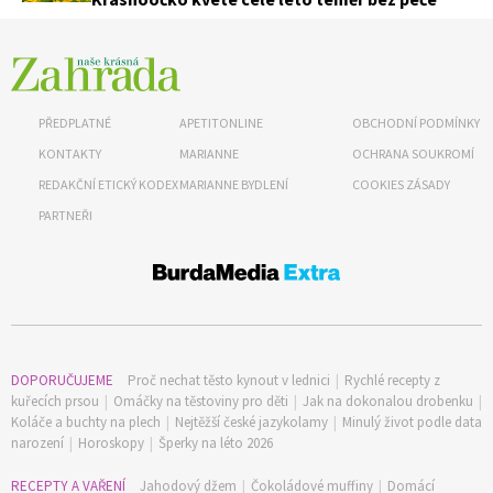
74 Kč
Objednat >
PŘEDPLATNÉ
APETITONLINE
OBCHODNÍ PODMÍNKY
KONTAKTY
MARIANNE
OCHRANA SOUKROMÍ
REDAKČNÍ ETICKÝ KODEX
MARIANNE BYDLENÍ
COOKIES ZÁSADY
PARTNEŘI
DOPORUČUJEME
Proč nechat těsto kynout v lednici
|
Rychlé recepty z
kuřecích prsou
|
Omáčky na těstoviny pro děti
|
Jak na dokonalou drobenku
|
Koláče a buchty na plech
|
Nejtěžší české jazykolamy
|
Minulý život podle data
narození
|
Horoskopy
|
Šperky na léto 2026
RECEPTY A VAŘENÍ
Jahodový džem
|
Čokoládové muffiny
|
Domácí