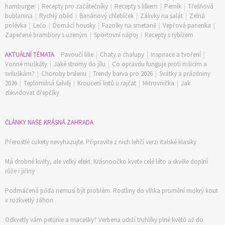
hamburger
|
Recepty pro začátečníky
|
Recepty s lilkem
|
Perník
|
Třešňová
bublanina
|
Rychlý oběd
|
Banánový chlebíček
|
Zálivky na salát
|
Zelná
polévka
|
Lečo
|
Domácí housky
|
Fazolky na smetaně
|
Vepřová panenka
|
Zapečené brambory s uzeným
|
Sportovní nápoj
|
Recepty s rybízem
AKTUÁLNÍ TÉMATA
Pavoučí lilie
|
Chaty a chalupy
|
Inspirace a tvoření
|
Vonné muškáty
|
Jaké stromy do jílu
|
Co opravdu funguje proti mšicím a
sviluškám?
|
Choroby brslenu
|
Trendy barva pro 2026
|
Svátky a prázdniny
2026
|
Teplomilná šalvěj
|
Kroucení listů u rajčat
|
Mitrovnička
|
Jak
zlikvidovat dřepčíky
ČLÁNKY NAŠE KRÁSNÁ ZAHRADA
Přerostlé cukety nevyhazujte. Připravíte z nich lehčí verzi italské klasiky
Má drobné květy, ale velký efekt. Krásnoočko kvete celé léto a skvěle doplní
růže i jiřiny
Podmáčená půda nemusí být problém. Rostliny do vlhka promění mokrý kout
v rozkvetlý záhon
Odkvetly vám petúnie a macešky? Verbena udrží truhlíky plné květů až do