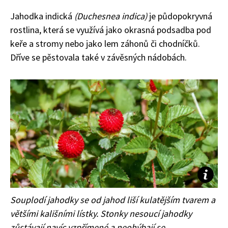
Jahodka
indická
(
Duchesnea i
ndica
)
je
půdopokryvná
rostlina, která se využívá jako okrasná podsadba pod
keře a stromy nebo jako lem záhonů či chodníčků.
Dříve se pěstovala také v závěsných nádobách.
Souplodí jahodky se od jahod liší kulatějším tvarem a
většími kališními lístky. Stonky nesoucí jahodky
zůstávají navíc vzpřímené a neohýbají se.