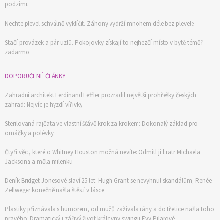
podzimu
Nechte plevel schválně vyklíčit. Záhony vydrží mnohem déle bez plevele
Stačí provázek a pár uzlů. Pokojovky získají to nejhezčí místo v bytě téměř
zadarmo
DOPORUČENÉ ČLÁNKY
Zahradní architekt Ferdinand Leffler prozradil největší prohřešky českých
zahrad: Nejvíc je hyzdí vířivky
Sterilovaná rajčata ve vlastní šťávě krok za krokem: Dokonalý základ pro
omáčky a polévky
Čtyři věci, které o Whitney Houston možná nevíte: Odmítl ji bratr Michaela
Jacksona a měla milenku
Deník Bridget Jonesové slaví 25 let: Hugh Grant se nevyhnul skandálům, Renée
Zellweger konečně našla štěstí v lásce
Plastiky přiznávala s humorem, od mužů zažívala rány a do třetice našla toho
pravého: Dramatický i zářivý život královny swingu Evy Pilarové