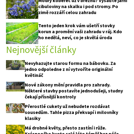
Modrý koberec už v březnu? Vysaďte jarní
cibuloviny na skalku i pod stromy. Po
zimě rozzáří celou zahradu
Tento jeden krok vám ušetří stovky
korun a promění vaši zahradu v ráj. Kdo
ho nedělá, neví, co je skvělá úroda
Nejnovější články
Nevyhazujte starou formu na bábovku. Za
jedno odpoledne z ní vytvoříte originální
květináč
Nové zákony mění pravidla pro zahrady.
Některé stavby postavíte jednodušeji, studny
čekají přísnější kontroly
Přerostlé cukety už nebudete rozdávat
sousedům. Tahle pizza překvapí i milovníky
klasiky
Má drobné květy, přesto zastíní i růže.
Krásnoočko kvete celé léto téměř bez péče