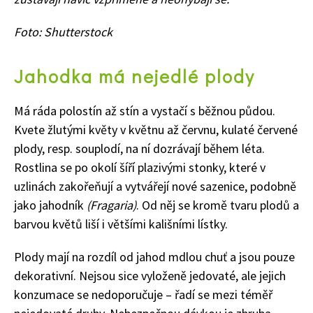
Foto: Shutterstock
Jahodka má nejedlé plody
Má ráda polostín až stín a vystačí s běžnou půdou.
Kvete žlutými květy v květnu až červnu, kulaté červené
plody, resp. souplodí, na ní dozrávají během léta.
Rostlina se po okolí šíří plazivými stonky, které v
uzlinách zakořeňují a vytvářejí nové sazenice, podobně
jako jahodník
(
Fragaria
)
. Od něj se kromě tvaru plodů a
barvou květů liší i většími kališními lístky.
Plody mají na rozdíl od jahod mdlou chuť a jsou pouze
dekorativní. Nejsou sice vyloženě jedovaté, ale jejich
konzumace se nedoporučuje – řadí se mezi téměř