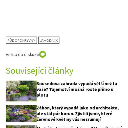
PŮDOPOKRYVNÝ
JAHODNÍK
Vstup do diskuze
Související články
Sousedova zahrada vypadá větší než ta
vaše? Tajemství možná roste přímo u
plotu
65 Kč
Objednat >
Záhon, který vypadá jako od architekta,
ale stál pár korun. Zjistili jsme, které
Naše krásná zahrada Speciál
červnové květiny vás nezruinují