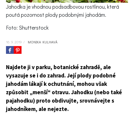
KVÍZY A TESTY
Jahodka je vhodnou podsadbovou rostlinou, která
poutá pozornost plody podobnými jahodám.
Foto: Shutterstock
16. 9. 2019
/
MONIKA KULHAVÁ
Najdete ji v parku, botanické zahradě, ale
vysazuje se i do zahrad. Její plody podobné
jahodám lákají k ochutnání, mohou však
způsobit „menší“ otravu. Jahodku (nebo také
pajahodku) proto obdivujte, srovnávejte s
jahodníkem, ale nejezte.