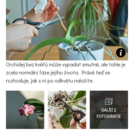
KVÍZY A TESTY
Orchidej bez květů může vypadat smutně, ale tohle je
zcela normální fáze jejího života. Právě teď se
rozhoduje, jak s ní po odkvětu naložíte.
Přejít
do
galerie