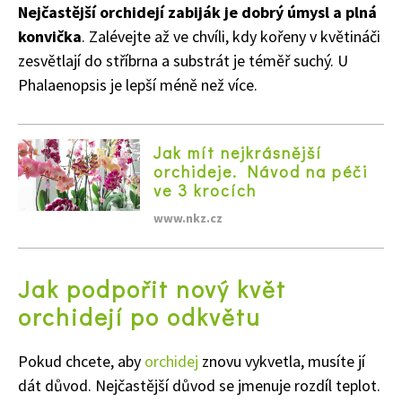
Nejčastější orchidejí zabiják je dobrý úmysl a plná
konvička
. Zalévejte až ve chvíli, kdy kořeny v květináči
zesvětlají do stříbrna a substrát je téměř suchý. U
Phalaenopsis je lepší méně než více.
65 Kč
Objednat >
Naše krásná zahrada Speciál
Jak mít nejkrásnější
orchideje. Návod na péči
ve 3 krocích
www.nkz.cz
Jak podpořit nový květ
orchidejí po odkvětu
Pokud chcete, aby
orchidej
znovu vykvetla, musíte jí
dát důvod. Nejčastější důvod se jmenuje rozdíl teplot.