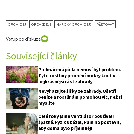
ORCHIDEJ
ORCHIDEJE
NÁROKY ORCHIDEJÍ
PĚSTOVAT
Vstup do diskuze
Související články
Podmáčená půda nemusí být problém.
Tyto rostliny promění mokrý kout v
nejkrásnější část zahrady
Nevyhazujte šišky ze zahrady. Ušetří
peníze a rostlinám pomohou víc, než si
myslíte
Celé roky jsme ventilátor používali
špatně. Fyzik ukázal, kam ho postavit,
aby doma bylo příjemněji