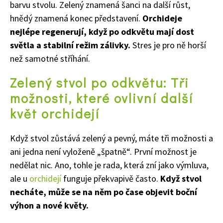
barvu stvolu. Zelený znamená šanci na další růst,
hnědý znamená konec představení.
Orchideje
nejlépe regenerují, když po odkvětu mají dost
světla a stabilní režim zálivky.
Stres je pro ně horší
než samotné stříhání.
Zelený stvol po odkvětu: Tři
možnosti, které ovlivní další
květ orchidejí
Když stvol zůstává zelený a pevný, máte tři možnosti a
ani jedna není vyloženě „špatně“. První možnost je
nedělat nic. Ano, tohle je rada, která zní jako výmluva,
ale u
orchidejí
funguje překvapivě často.
Když stvol
necháte, může se na něm po čase objevit boční
výhon a nové květy.