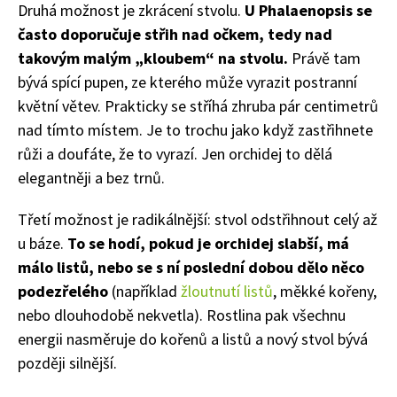
Druhá možnost je zkrácení stvolu.
U Phalaenopsis se
často doporučuje střih nad očkem, tedy nad
takovým malým „kloubem“ na stvolu.
Právě tam
bývá spící pupen, ze kterého může vyrazit postranní
květní větev. Prakticky se stříhá zhruba pár centimetrů
nad tímto místem. Je to trochu jako když zastřihnete
růži a doufáte, že to vyrazí. Jen orchidej to dělá
elegantněji a bez trnů.
Třetí možnost je radikálnější: stvol odstřihnout celý až
u báze.
To se hodí, pokud je orchidej slabší, má
málo listů, nebo se s ní poslední dobou dělo něco
podezřelého
(například
žloutnutí listů
, měkké kořeny,
nebo dlouhodobě nekvetla). Rostlina pak všechnu
energii nasměruje do kořenů a listů a nový stvol bývá
později silnější.