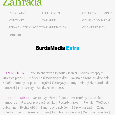
PŘEDPLATNÉ
APETITONLINE
OBCHODNÍ PODMÍNKY
KONTAKTY
MARIANNE
OCHRANA SOUKROMÍ
REDAKČNÍ ETICKÝ KODEX
MARIANNE BYDLENÍ
COOKIES ZÁSADY
PARTNEŘI
DOPORUČUJEME
Proč nechat těsto kynout v lednici
|
Rychlé recepty z
kuřecích prsou
|
Omáčky na těstoviny pro děti
|
Jak na dokonalou drobenku
|
Koláče a buchty na plech
|
Nejtěžší české jazykolamy
|
Minulý život podle data
narození
|
Horoskopy
|
Šperky na léto 2026
RECEPTY A VAŘENÍ
Jahodový džem
|
Čokoládové muffiny
|
Domácí
hamburger
|
Recepty pro začátečníky
|
Recepty s lilkem
|
Perník
|
Třešňová
bublanina
|
Rychlý oběd
|
Banánový chlebíček
|
Zálivky na salát
|
Zelná
polévka
|
Lečo
|
Domácí housky
|
Fazolky na smetaně
|
Vepřová panenka
|