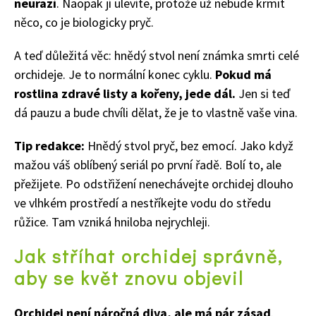
neurazí
. Naopak jí ulevíte, protože už nebude krmit
něco, co je biologicky pryč.
A teď důležitá věc: hnědý stvol není známka smrti celé
orchideje. Je to normální konec cyklu.
Pokud má
rostlina zdravé listy a kořeny, jede dál.
Jen si teď
dá pauzu a bude chvíli dělat, že je to vlastně vaše vina.
Tip redakce:
Hnědý stvol pryč, bez emocí. Jako když
mažou váš oblíbený seriál po první řadě. Bolí to, ale
přežijete. Po odstřižení nenechávejte orchidej dlouho
ve vlhkém prostředí a nestříkejte vodu do středu
růžice. Tam vzniká hniloba nejrychleji.
Jak stříhat orchidej správně,
aby se květ znovu objevil
Orchidej není náročná diva, ale má pár zásad
.