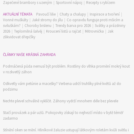
Zapečené brambory s uzeným
|
Sportovní nápoj
|
Recepty s rybízem
AKTUÁLNÍ TÉMATA
Pavoučí lilie
|
Chaty a chalupy
|
Inspirace a tvoření
|
Vonné muškáty
|
Jaké stromy do jílu
|
Co opravdu funguje proti mšicím a
sviluškám?
|
Choroby brslenu
|
Trendy barva pro 2026
|
Svátky a prázdniny
2026
|
Teplomilná šalvěj
|
Kroucení listů u rajčat
|
Mitrovnička
|
Jak
zlikvidovat dřepčíky
ČLÁNKY NAŠE KRÁSNÁ ZAHRADA
Podmáčená půda nemusí být problém. Rostliny do vlhka promění mokrý kout
v rozkvetlý záhon
Odkvetly vám petúnie a macešky? Verbena udrží truhlíky plné květů až do
podzimu
Nechte plevel schválně vyklíčit. Záhony vydrží mnohem déle bez plevele
Stačí provázek a pár uzlů. Pokojovky získají to nejhezčí místo v bytě téměř
zadarmo
Stínění oken se mění. Hliníkové žaluzie ustupují látkovým roletám kvůli světlu i