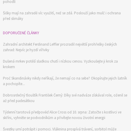
pohodlí
Šišky mají na zahradě víc využití, než se zdá. Poslouží jako mulč i ochrana
před slimáky
DOPORUČENÉ ČLÁNKY
Zahradní architekt Ferdinand Leffler prozradil největší prohřešky českých
zahrad: Nejvíc je hyzdí vířivky
Dušená mrkev potěší sladkou chutí i nízkou cenou. Vyzkoušejte ji krok za
krokem
Proč Skandinávky nikdy neříkají, že nemají co na sebe? Okopírujte jejich šatník
a pochopíte...
Dobrosrdečný tlouštík František Černý: Díky své nadváze získával role, oženil se
až před padesátkou
Týdenní tarotová předpověď Alice Cross od 10. srpna: Zatočte s kostlivci ve
skříni, vyhněte se podvodníkům a přivítejte novou životní energii
Švestky umí potrápit i pomoci. Vláknina prospívá trávení, sorbitol může