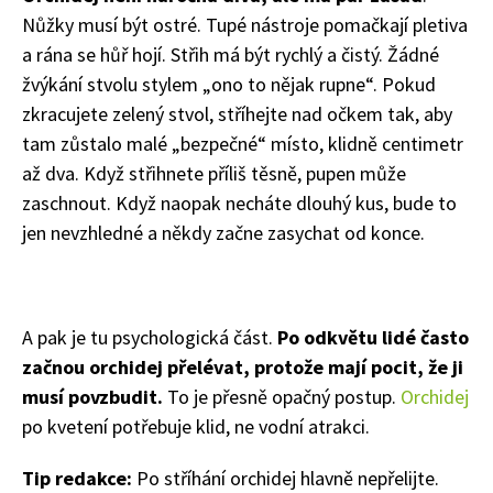
Nůžky musí být ostré. Tupé nástroje pomačkají pletiva
Naše krásná zahrada
a rána se hůř hojí. Střih má být rychlý a čistý. Žádné
žvýkání stvolu stylem „ono to nějak rupne“.
Pokud
zkracujete zelený stvol, stříhejte nad očkem tak, aby
tam zůstalo malé „bezpečné“ místo, klidně centimetr
až dva. Když střihnete příliš těsně, pupen může
zaschnout. Když naopak necháte dlouhý kus, bude to
jen nevzhledné a někdy začne zasychat od konce.
A pak je tu psychologická část.
Po odkvětu lidé často
začnou orchidej přelévat, protože mají pocit, že ji
musí povzbudit.
To je přesně opačný postup.
Orchidej
po kvetení potřebuje klid, ne vodní atrakci.
Tip redakce:
Po stříhání orchidej hlavně nepřelijte.