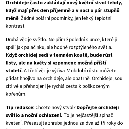
Orchideje často zakládají nový květní stvol tehdy,
když mají přes den příjemně a v noci o pár stupňů
méně
. Žádné polární podmínky, jen lehký teplotní
kontrast.
Druhá věc je světlo. Ne přímé polední slunce, které ji
spálí jak palačinku, ale hodně rozptýleného světla.
K
dyž orchidej sedí v temném koutě, bude růst
listy, ale na květy si vzpomene možná příští
74 Kč
století.
A třetí věc je výživa. V období růstu můžete
Objednat >
přidat hnojivo na orchideje, ale opatrně. Orchideje jsou
citlivé a přehnojení je rychlá cesta k poškozeným
kořenům.
Tip redakce
: Chcete nový stvol?
Dopřejte orchideji
světlo a noční ochlazení.
To je nejčastější spínač
kvetení. Přesazujte zhruba jednou za dva až tři roky do