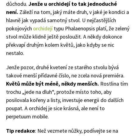
důchodu.
Jenže u orchidejí to tak jednoduché
není.
Záleží na tom, jaký máte druh, v jaké je kondici a
hlavně jak vypadá samotný stvol. U nejčastějších
pokojových
orchidejí
typu Phalaenopsis platí, že zelený
stvol může klidně ještě posloužit. A někdy dokonce
překvapí druhým kolem květů, jako kdyby se nic
nestalo.
Jenže pozor, druhé kvetení ze starého stvolu bývá
takové menší přídavné číslo, ne zcela nová premiéra.
Květů může být méně, někdy menších.
Rostlina tím
trochu „jede na dluh“, protože místo toho, aby
posilovala kořeny a listy, investuje energii do dalších
poupat. A orchidej je sice krásná, ale není to
perpetuum mobile.
Tip redakce
: Než vezmete nůžky, podívejte se na