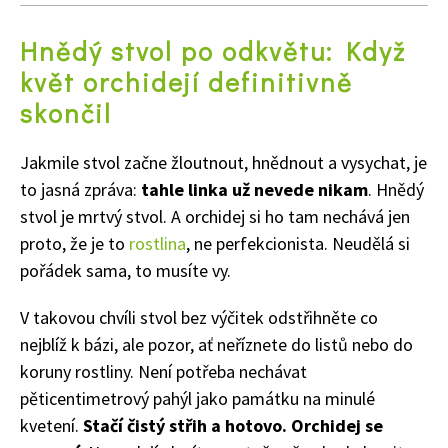
Hnědý stvol po odkvětu: Když
květ orchidejí definitivně
skončil
Jakmile stvol začne žloutnout, hnědnout a vysychat, je
to jasná zpráva:
tahle linka už nevede nikam
. Hnědý
stvol je mrtvý stvol. A orchidej si ho tam nechává jen
proto, že je to
rostlina
, ne perfekcionista. Neudělá si
pořádek sama, to musíte vy.
V takovou chvíli stvol bez výčitek odstřihněte co
nejblíž k bázi, ale pozor, ať neříznete do listů nebo do
koruny rostliny. Není potřeba nechávat
pěticentimetrový pahýl jako památku na minulé
kvetení.
Stačí čistý střih a hotovo. Orchidej se