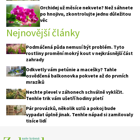
Orchidej už měsíce nekvete? Než sáhnete
po hnojivu, zkontrolujte jednu důležitou
věc
Nejnovější články
Podmáčená půda nemusí být problém. Tyto
rostliny promění mokrý kout v nejkrásnější část
zahrady
Odkvetly vám petúnie a macešky? Tahle
osvědčená balkonovka pokvete až do prvních
mrazíků
Nechte plevel v záhonech schválně vyklíčit.
Tenhle trik vám ušetří hodiny pletí
Pár provázků, několik uzlů a pokoj bude
vypadat úplně jinak. Tenhle nápad si zamilovaly
tisíce lidí