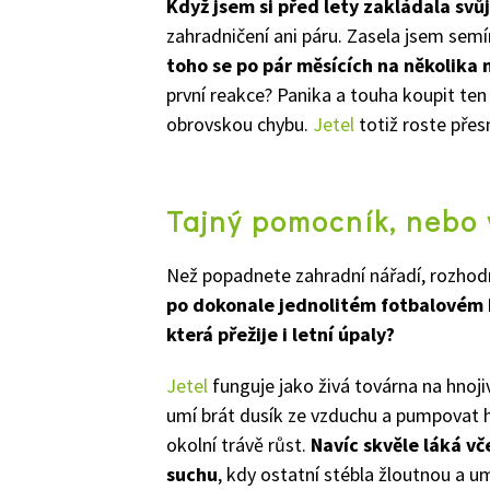
Když jsem si před lety zakládala svůj
zahradničení ani páru. Zasela jsem semí
toho se po pár měsících na několika 
první reakce? Panika a touha koupit ten 
obrovskou chybu.
Jetel
totiž roste přesn
Tajný pomocník, nebo 
Než popadnete zahradní nářadí, rozhodn
po dokonale jednolitém fotbalovém h
která přežije i letní úpaly?
Jetel
funguje jako živá továrna na hnoji
umí brát dusík ze vzduchu a pumpovat
okolní trávě růst.
Navíc skvěle láká vče
suchu
, kdy ostatní stébla žloutnou a u