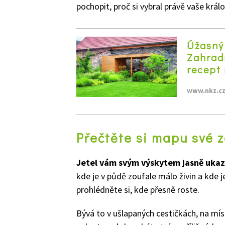
pochopit, proč si vybral právě vaše králo
Úžasný 
Zahradn
recept 
www.nkz.c
Přečtěte si mapu své 
Jetel vám svým výskytem jasně ukaz
kde je v půdě zoufale málo živin a kde 
prohlédněte si, kde přesně roste.
Bývá to v ušlapaných cestičkách, na mí