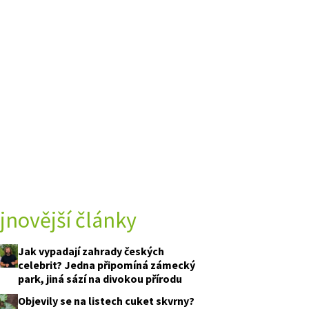
jnovější články
Jak vypadají zahrady českých
celebrit? Jedna připomíná zámecký
park, jiná sází na divokou přírodu
Objevily se na listech cuket skvrny?