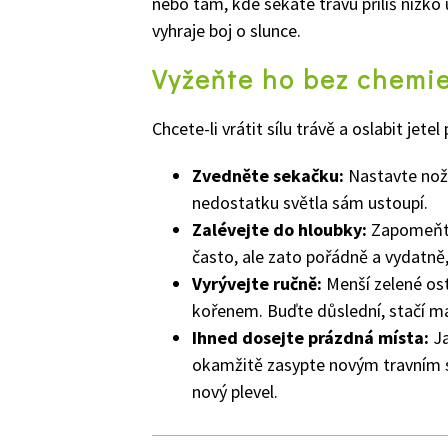
nebo tam, kde sekáte trávu příliš nízko
vyhraje boj o slunce.
Vyžeňte ho bez chemie
Chcete-li vrátit sílu trávě a oslabit jet
Zvedněte sekačku:
Nastavte nož
nedostatku světla sám ustoupí.
Zalévejte do hloubky:
Zapomeňte
často, ale zato pořádně a vydatně
Vyrývejte ručně:
Menší zelené os
kořenem. Buďte důslední, stačí ma
Ihned dosejte prázdná místa:
Ja
okamžitě zasypte novým travním 
nový plevel.