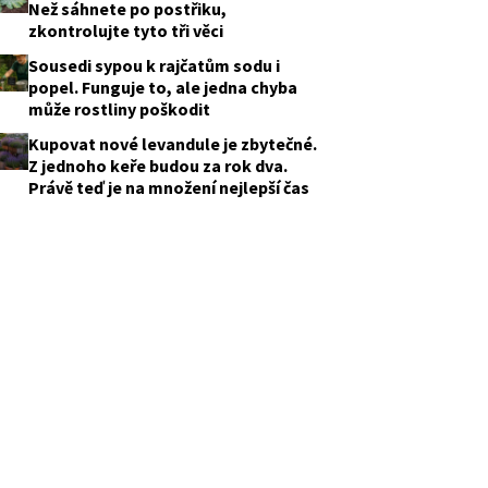
Než sáhnete po postřiku,
zkontrolujte tyto tři věci
Sousedi sypou k rajčatům sodu i
popel. Funguje to, ale jedna chyba
může rostliny poškodit
Kupovat nové levandule je zbytečné.
Z jednoho keře budou za rok dva.
Právě teď je na množení nejlepší čas