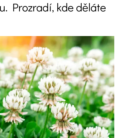
. Prozradí, kde děláte
Ý ČAS
SOUTĚŽTE O CENY
KVÍZY
í turistika
 domácnost
 mazlíčci
ce
vosti