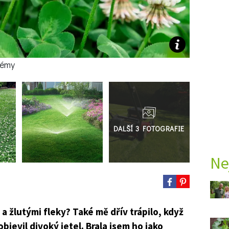
blémy
Přejít
do
galerie
Ne
a žlutými fleky? Také mě dřív trápilo, když
jevil divoký jetel. Brala jsem ho jako