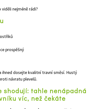
 viděli nejméně rádi?
ku
ostřiků
nce prospěšný
 ihned dosejte kvalitní travní směsí. Hustý
proti návratu plevelů.
se shodují: tahle nenápadná
vníku víc, než čekáte