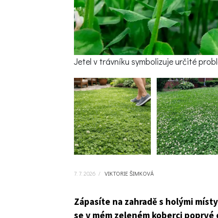
Jetel v trávníku symbolizuje určité pro
7. 7. 2026
/
VIKTORIE ŠIMKOVÁ
Zápasíte na zahradě s holými místy 
se v mém zeleném koberci poprvé ob