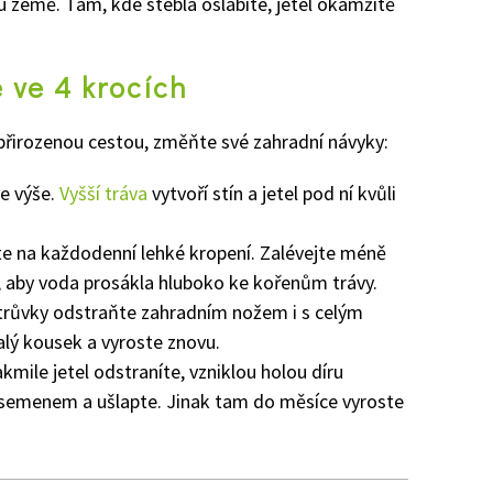
 u země. Tam, kde stébla oslabíte, jetel okamžitě
 ve 4 krocích
el přirozenou cestou, změňte své zahradní návyky:
e výše.
Vyšší tráva
vytvoří stín a jetel pod ní kvůli
 na každodenní lehké kropení. Zalévejte méně
, aby voda prosákla hluboko ke kořenům trávy.
trůvky odstraňte zahradním nožem i s celým
lý kousek a vyroste znovu.
kmile jetel odstraníte, vzniklou holou díru
semenem a ušlapte. Jinak tam do měsíce vyroste