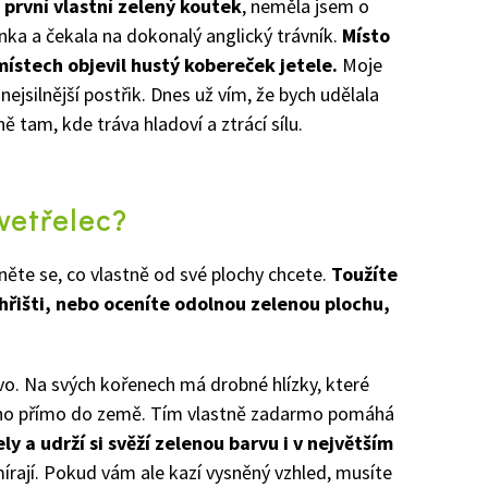
 první vlastní zelený koutek
, neměla jsem o
nka a čekala na dokonalý anglický trávník.
Místo
místech objevil hustý kobereček jetele.
Moje
nejsilnější postřik. Dnes už vím, že bych udělala
ě tam, kde tráva hladoví a ztrácí sílu.
vetřelec?
ěte se, co vlastně od své plochy chcete.
Toužíte
řišti, nebo oceníte odolnou zelenou plochu,
vo. Na svých kořenech má drobné hlízky, které
 ho přímo do země. Tím vlastně zadarmo pomáhá
ly a udrží si svěží zelenou barvu i v největším
mírají. Pokud vám ale kazí vysněný vzhled, musíte