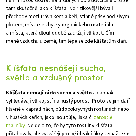
tam skutečně jako klíšťata. Nejrizikovější bývají
přechody mezi trávníkem a keři, stinné pásy pod živým
plotem, místa se zbytky organického materiálu
a místa, která dlouhodobě zadržují vlhkost. Čím
méně vzduchu u země, tím lépe se zde klíšťatům daří.
Klíšťata nesnášejí sucho,
světlo a vzdušný prostor
Klíšťata nemají ráda sucho a světlo
a naopak
vyhledávají vlhko, stín a hustý porost. Proto se jim daří
hlavně v kapradinách, půdopokryvných rostlinách nebo
v hustých keřích, jako jsou túje, líska či
zarostlé
maliníky
. Nejde o to, že by tyto rostliny klíšťata
přitahovaly, ale vytvářejí pro ně ideální úkryt. Snažte se