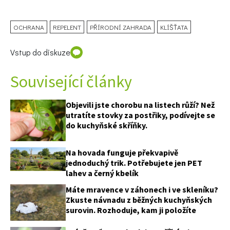
OCHRANA
REPELENT
PŘÍRODNÍ ZAHRADA
KLÍŠŤATA
Vstup do diskuze
Související články
Objevili jste chorobu na listech růží? Než
utratíte stovky za postřiky, podívejte se
do kuchyňské skříňky.
Na hovada funguje překvapivě
jednoduchý trik. Potřebujete jen PET
lahev a černý kbelík
Máte mravence v záhonech i ve skleníku?
Zkuste návnadu z běžných kuchyňských
surovin. Rozhoduje, kam ji položíte