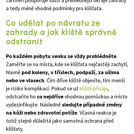
zároveň podporuje sušší a přehlednější okraje zahrady
a tedy méně vhodné podmínky pro klíšťata.
Co udělat po návratu ze
zahrady a jak klíště správně
odstranit
Po každém pobytu venku se vždy prohlédněte
.
Zaměřte se na místa, kde se klíšťata nejčastěji zachytí,
hlavně
pod koleny, v tříslech, podpaží, za ušima
nebo ve vlasech
. Čím dříve klíště objevíte, tím menší
je riziko komplikací. Pokud se už
klíště přisaje
,
odstraňte ho
co nejdříve
vhodnou pomůckou a místo
vydezinfikujte. Následně
sledujte případné změny
na kůži nebo zdravotní potíže
. Včasná reakce je
totiž stejně důležitá jako samotná ochrana před
klíšťaty.