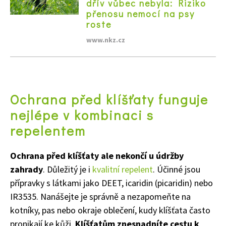
dřív vůbec nebyla: Riziko
přenosu nemocí na psy
roste
www.nkz.cz
Ochrana před klíšťaty funguje
nejlépe v kombinaci s
repelentem
Ochrana před klíšťaty ale nekončí u údržby
zahrady
. Důležitý je i
kvalitní repelent
. Účinné jsou
přípravky s látkami jako DEET, icaridin (picaridin) nebo
IR3535. Nanášejte je správně a nezapomeňte na
kotníky, pas nebo okraje oblečení, kudy klíšťata často
pronikají ke kůži.
Klíšťatům znesnadníte cestu k