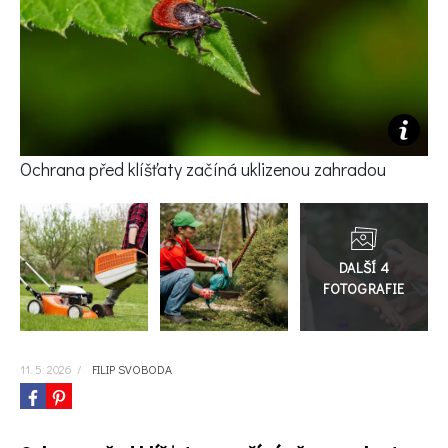
KVÍZY A TESTY
Ochrana před klíšťaty začíná uklizenou zahradou
Přejít
do
galerie
11. 5. 2026
/
FILIP SVOBODA