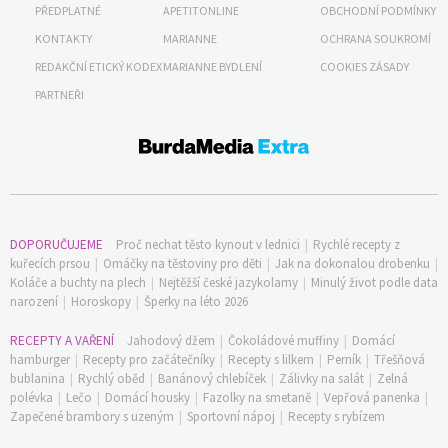
PŘEDPLATNÉ
APETITONLINE
OBCHODNÍ PODMÍNKY
KONTAKTY
MARIANNE
OCHRANA SOUKROMÍ
REDAKČNÍ ETICKÝ KODEX
MARIANNE BYDLENÍ
COOKIES ZÁSADY
PARTNEŘI
DOPORUČUJEME
Proč nechat těsto kynout v lednici
|
Rychlé recepty z
kuřecích prsou
|
Omáčky na těstoviny pro děti
|
Jak na dokonalou drobenku
|
Koláče a buchty na plech
|
Nejtěžší české jazykolamy
|
Minulý život podle data
narození
|
Horoskopy
|
Šperky na léto 2026
RECEPTY A VAŘENÍ
Jahodový džem
|
Čokoládové muffiny
|
Domácí
hamburger
|
Recepty pro začátečníky
|
Recepty s lilkem
|
Perník
|
Třešňová
bublanina
|
Rychlý oběd
|
Banánový chlebíček
|
Zálivky na salát
|
Zelná
polévka
|
Lečo
|
Domácí housky
|
Fazolky na smetaně
|
Vepřová panenka
|
Zapečené brambory s uzeným
|
Sportovní nápoj
|
Recepty s rybízem