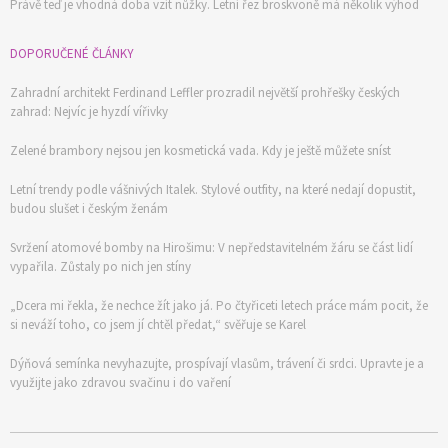
Právě teď je vhodná doba vzít nůžky. Letní řez broskvoně má několik výhod
DOPORUČENÉ ČLÁNKY
Zahradní architekt Ferdinand Leffler prozradil největší prohřešky českých
zahrad: Nejvíc je hyzdí vířivky
Zelené brambory nejsou jen kosmetická vada. Kdy je ještě můžete sníst
Letní trendy podle vášnivých Italek. Stylové outfity, na které nedají dopustit,
budou slušet i českým ženám
Svržení atomové bomby na Hirošimu: V nepředstavitelném žáru se část lidí
vypařila. Zůstaly po nich jen stíny
„Dcera mi řekla, že nechce žít jako já. Po čtyřiceti letech práce mám pocit, že
si neváží toho, co jsem jí chtěl předat,“ svěřuje se Karel
Dýňová semínka nevyhazujte, prospívají vlasům, trávení či srdci. Upravte je a
využijte jako zdravou svačinu i do vaření