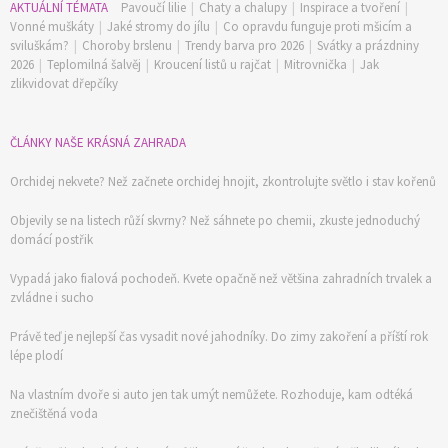
AKTUÁLNÍ TÉMATA
Pavoučí lilie
|
Chaty a chalupy
|
Inspirace a tvoření
|
Vonné muškáty
|
Jaké stromy do jílu
|
Co opravdu funguje proti mšicím a
sviluškám?
|
Choroby brslenu
|
Trendy barva pro 2026
|
Svátky a prázdniny
2026
|
Teplomilná šalvěj
|
Kroucení listů u rajčat
|
Mitrovnička
|
Jak
zlikvidovat dřepčíky
ČLÁNKY NAŠE KRÁSNÁ ZAHRADA
Orchidej nekvete? Než začnete orchidej hnojit, zkontrolujte světlo i stav kořenů
Objevily se na listech růží skvrny? Než sáhnete po chemii, zkuste jednoduchý
domácí postřik
Vypadá jako fialová pochodeň. Kvete opačně než většina zahradních trvalek a
zvládne i sucho
Právě teď je nejlepší čas vysadit nové jahodníky. Do zimy zakoření a příští rok
lépe plodí
Na vlastním dvoře si auto jen tak umýt nemůžete. Rozhoduje, kam odtéká
znečištěná voda