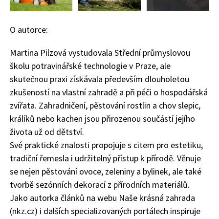
O autorce:
Martina Pilzová vystudovala Střední průmyslovou
školu potravinářské technologie v Praze, ale
skutečnou praxi získávala především dlouholetou
zkušeností na vlastní zahradě a při péči o hospodářská
74 Kč
zvířata. Zahradničení, pěstování rostlin a chov slepic,
Objednat >
králíků nebo kachen jsou přirozenou součástí jejího
života už od dětství.
Své praktické znalosti propojuje s citem pro estetiku,
tradiční řemesla i udržitelný přístup k přírodě. Věnuje
se nejen pěstování ovoce, zeleniny a bylinek, ale také
tvorbě sezónních dekorací z přírodních materiálů.
Jako autorka článků na webu Naše krásná zahrada
(nkz.cz) i dalších specializovaných portálech inspiruje