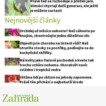
Právě teď se rozhoduje o příštím jaru.
Slimáci chystají další generaci, ale ještě
je můžete zastavit
Nejnovější články
Orchidej už měsíce nekvete? Než sáhnete po
hnojivu, zkontrolujte jednu důležitou věc
Objevili jste chorobu na listech růží? Než
utratíte stovky za postřiky, podívejte se do
kuchyňské skříňky.
Má květy jako fialové pochodně a kvete tak
trochu vzhůru nohama. Shorakvět navíc
zvládne i tropická vedra
Většina lidí po sklizni na jahody zapomene.
Právě tím přichází o nejbohatší úrodu