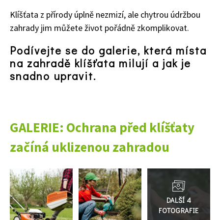
Klíšťata z přírody úplně nezmizí, ale chytrou údržbou
zahrady jim můžete život pořádně zkomplikovat.
65 Kč
Objednat >
Podívejte se do galerie, která místa
Naše krásná zahrada Speciál
na zahradě klíšťata milují a jak je
snadno upravit.
GALERIE: Ochrana před klíšťaty
začíná uklizenou zahradou
Přejít
do
galerie