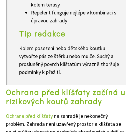
kolem terasy
Repelent funguje nejlépe v kombinaci s
úpravou zahrady
Tip redakce
Kolem posezení nebo dětského koutku
vytvořte pás ze štěrku nebo mulče. Suchý a
prosluněný povrch klíšťatům výrazně zhoršuje
podmínky k přežití.
Ochrana před klíšťaty začíná u
rizikových koutů zahrady
Ochrana před klíšťaty
na zahradě je nekonečný
problém. Zahrada není uzavřený prostor a klíšťata se
na ni můžou dostat na drobných obratlovcích a drží se