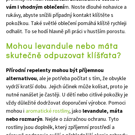
vám i vhodným oblečení
m. Noste dlouhé nohavice a
rukávy, abyste snížili případný kontakt klíštěte s
pokožkou. Také světlé oblečení pomáhá klíště rychleji
odhalit. To se hodí hlavně při práci v hustším porostu.
Mohou levandule nebo máta
skutečně odpuzovat klíšťata?
Přírodní repelenty mohou být příjemnou
alternativou
, ale je potřeba počítat s tím, že obvykle
vydrží kratší dobu. Jejich účinek může kolísat, proto je
nutné nanášet je častěji. U dětí nebo citlivé pokožky je
vždy důležité dodržovat doporučení výrobce. Pomoci
mohou i
aromatické rostliny
, jako
levandule, máta
nebo rozmarýn
. Nejde o zázračnou ochranu. Tyto
rostliny jsou doplněk, který zpříjemní prostředí a
Naše krásná zahrada