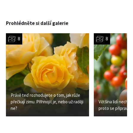
Prohlédněte si další galerie
Právě teď rozhodujete o tom, jak růže
přečkají zimu. Přihnojit je, nebo už raději
Většina lidí necháv
ne?
proto se připraví o