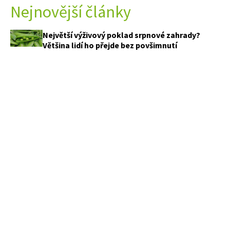
Nejnovější články
Největší výživový poklad srpnové zahrady?
Většina lidí ho přejde bez povšimnutí
Právě teď voní nejkrásněji. Z pár bylinek a
krabičky od vajec vytvoříte voňavého andílka,
který vydrží až do zimy
Celé roky jsme ventilátor používali špatně.
Fyzik ukázal, kam ho postavit, aby doma bylo
příjemněji
Jak vypadají zahrady českých celebrit? Jedna
připomíná zámecký park, jiná sází na divokou
přírodu
PŘEDPLATNÉ
APETITONLINE
OBCHODNÍ PODMÍNKY
KONTAKTY
MARIANNE
OCHRANA SOUKROMÍ