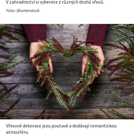
V zahradnictví si vyberete z různých druhů vřesů.
Foto: Shutterstock
Vřesové dekorace jsou poutavé a dodávají romantickou
atmosféru.