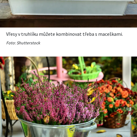
KVÍZY A TESTY
Vřesy v truhlíku můžete kombinovat třeba s maceškami.
Foto: Shutterstock