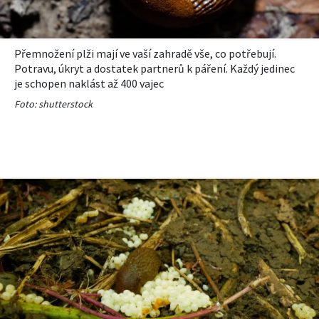
Přemnožení plži mají ve vaší zahradě vše, co potřebují.
Potravu, úkryt a dostatek partnerů k páření. Každý jedinec
je schopen naklást až 400 vajec
Foto: shutterstock