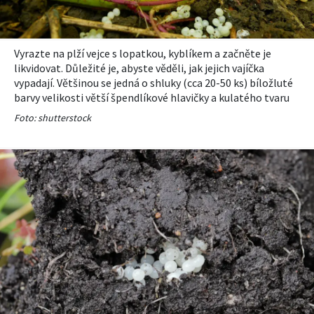
Vyrazte na plží vejce s lopatkou, kyblíkem a začněte je
likvidovat.
Důležité je, abyste věděli, jak jejich vajíčka
vypadají. Většinou se jedná o shluky (cca 20-50 ks) bíložluté
barvy velikosti větší špendlíkové hlavičky a kulatého tvaru
Foto: shutterstock