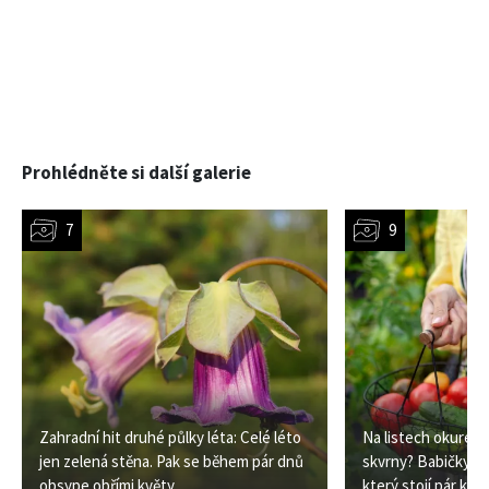
Prohlédněte si další galerie
Zahradní hit druhé půlky léta: Celé léto
Na listech okurek s
jen zelená stěna. Pak se během pár dnů
skvrny? Babičky mě
obsype obřími květy
který stojí pár kor