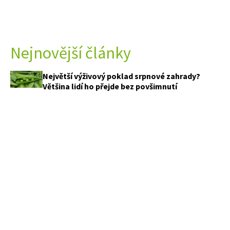
Nejnovější články
Největší výživový poklad srpnové zahrady?
Většina lidí ho přejde bez povšimnutí
Právě teď voní nejkrásněji. Z pár bylinek a
krabičky od vajec vytvoříte voňavého andílka,
který vydrží až do zimy
Celé roky jsme ventilátor používali špatně.
Fyzik ukázal, kam ho postavit, aby doma bylo
příjemněji
Jak vypadají zahrady českých celebrit? Jedna
připomíná zámecký park, jiná sází na divokou
přírodu