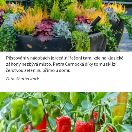
Pěstování v nádobách je ideální řešení tam, kde na klasické
záhony nezbývá místo. Petra Černocká díky tomu sklízí
čerstvou zeleninu přímo u domu.
Foto: Shutterstock