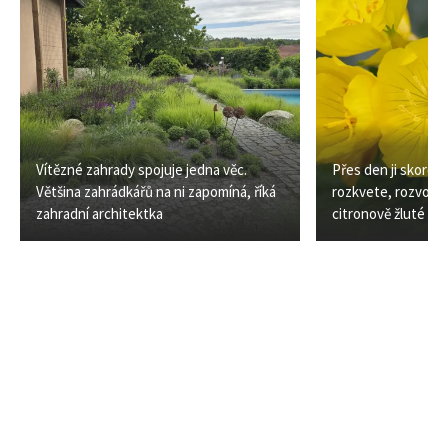
Vítězné zahrady spojuje jedna věc.
Přes den ji skoro 
Většina zahrádkářů na ni zapomíná, říká
rozkvete, rozvoní z
zahradní architektka
citronově žluté k