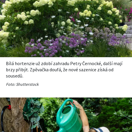
Bílá hortenzie už zdobí zahradu Petry Černocké, další mají
brzy přibýt. Zpěvačka doufá, že nové sazenice získá od
sousedů.
Foto: Shutterstock