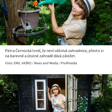
Petra Černocká tvrdí, že není vášnivá zahradnice, přesto si
na barevné a útulné zahradě dává záležet.
Foto: EMIL VAŠKO / News and Media / Profimedia