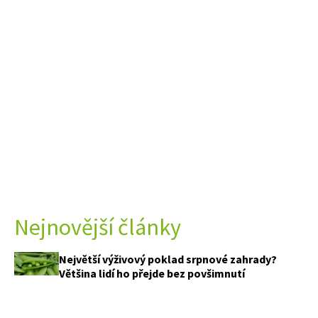
Nejnovější články
Největší výživový poklad srpnové zahrady?
Většina lidí ho přejde bez povšimnutí
Právě teď voní nejkrásněji. Z pár bylinek a
krabičky od vajec vytvoříte voňavého andílka,