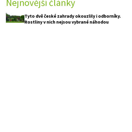
Nejnovější články
Tyto dvě české zahrady okouzlily i odborníky.
Rostliny v nich nejsou vybrané náhodou
Nevyhazujte starou formu na bábovku. Za
jedno odpoledne z ní vytvoříte originální
květináč
Nové zákony mění pravidla pro zahrady.
Některé stavby postavíte jednodušeji, studny
čekají přísnější kontroly
Přerostlé cukety už nebudete rozdávat
sousedům. Tahle pizza překvapí i milovníky
klasiky
PŘEDPLATNÉ
APETITONLINE
OBCHODNÍ PODMÍNKY
KONTAKTY
MARIANNE
OCHRANA SOUKROMÍ