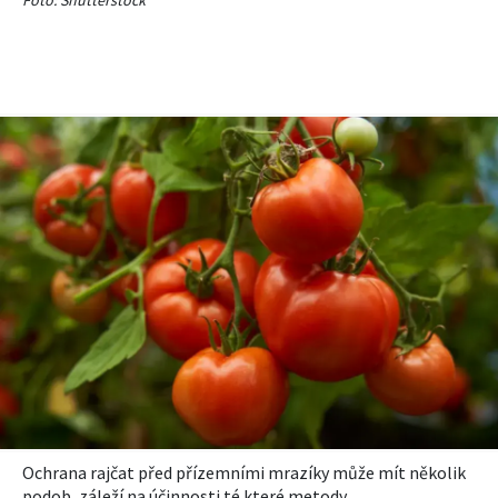
Foto: Shutterstock
Ochrana rajčat před přízemními mrazíky může mít několik
podob, záleží na účinnosti té které metody