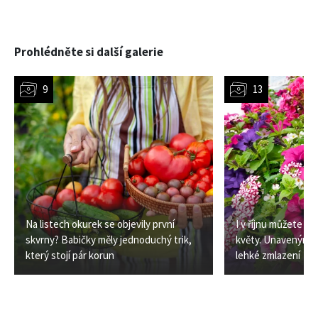
Prohlédněte si další galerie
Na listech okurek se objevily první
I v říjnu můžete m
skvrny? Babičky měly jednoduchý trik,
květy. Unaveným 
který stojí pár korun
lehké zmlazení