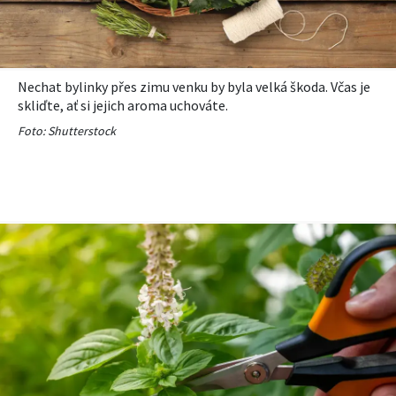
Nechat bylinky přes zimu venku by byla velká škoda. Včas je
skliďte, ať si jejich aroma uchováte.
Foto: Shutterstock