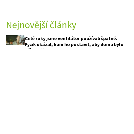
Nejnovější články
Celé roky jsme ventilátor používali špatně.
Fyzik ukázal, kam ho postavit, aby doma bylo
příjemněji
Jak vypadají zahrady českých celebrit? Jedna
připomíná zámecký park, jiná sází na divokou
přírodu
Objevily se na listech cuket skvrny? Než
sáhnete po postřiku, zkontrolujte tyto tři věci
Sousedi sypou k rajčatům sodu i popel. Funguje
to, ale jedna chyba může rostliny poškodit