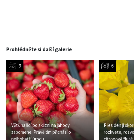
Prohlédněte si další galerie
Většina lidí po sklizni na jahody
Přes den ji skoro 
zapomene. Právě tím přichází o
rozkvete, rozvoní z
nejbohatší úrodu
citronově žluté k