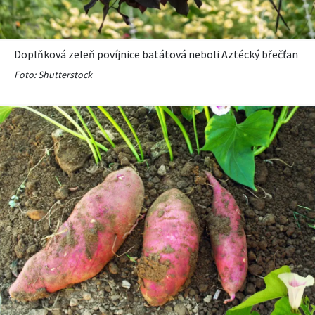
Doplňková zeleň povíjnice batátová neboli Aztécký břečťan
Foto: Shutterstock