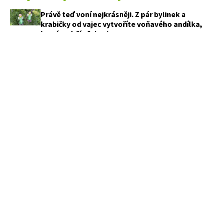
Právě teď voní nejkrásněji. Z pár bylinek a
krabičky od vajec vytvoříte voňavého andílka,
který vydrží až do zimy
Celé roky jsme ventilátor používali špatně.
Fyzik ukázal, kam ho postavit, aby doma bylo
příjemněji
Jak vypadají zahrady českých celebrit? Jedna
připomíná zámecký park, jiná sází na divokou
přírodu
Objevily se na listech cuket skvrny? Než
sáhnete po postřiku, zkontrolujte tyto tři věci
PŘEDPLATNÉ
APETITONLINE
OBCHODNÍ PODMÍNKY
KONTAKTY
MARIANNE
OCHRANA SOUKROMÍ
REDAKČNÍ ETICKÝ KODEX
MARIANNE BYDLENÍ
COOKIES ZÁSADY