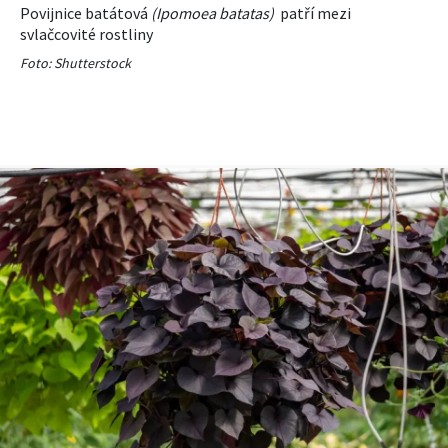
Povijnice batátová
(Ipomoea batatas)
patří mezi
svlačcovité rostliny
Foto: Shutterstock