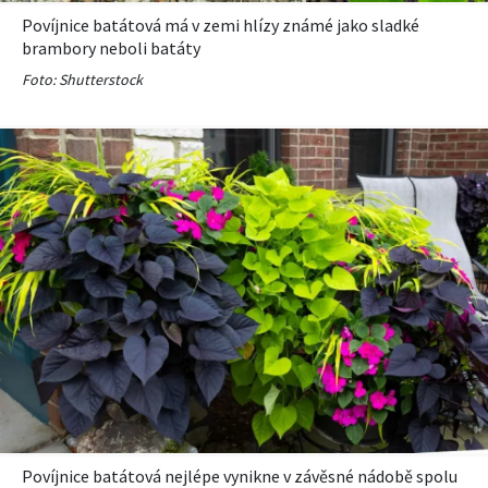
Povíjnice batátová má v zemi hlízy známé jako sladké
brambory neboli batáty
Foto: Shutterstock
Povíjnice batátová nejlépe vynikne v závěsné nádobě spolu