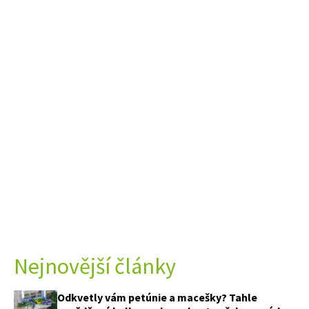
Nejnovější články
Odkvetly vám petúnie a macešky? Tahle