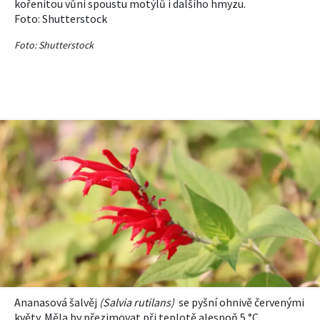
kořenitou vůni spoustu motýlů i dalšího hmyzu.
Foto:
Shutterstock
Foto: Shutterstock
Ananasová šalvěj
(
Salvia r
utilans
)
se pyšní ohnivě červenými
květy. Měla by přezimovat při teplotě alespoň 5 °C.