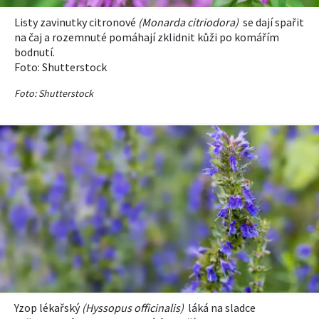
KVÍZY A TESTY
Listy zavinutky citronové
(
Monarda c
itriodora
)
se dají spařit
na čaj a rozemnuté pomáhají zklidnit kůži po komářím
bodnutí.
Foto:
Shutterstock
Foto: Shutterstock
Yzop lékařský
(
Hyssopus o
fficinalis
)
láká na sladce