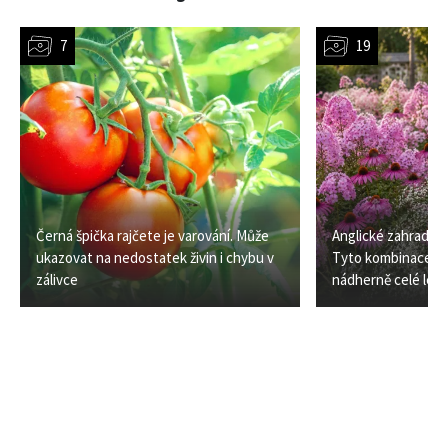
Černá špička rajčete je varování. Může
Anglické zahrady m
ukazovat na nedostatek živin i chybu v
Tyto kombinace trv
zálivce
nádherně celé léto