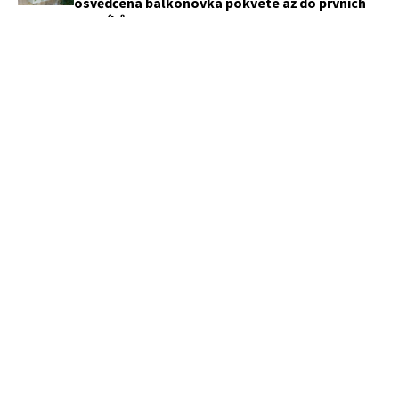
osvědčená balkonovka pokvete až do prvních
mrazíků
Nechte plevel v záhonech schválně vyklíčit.
Tenhle trik vám ušetří hodiny pletí
Pár provázků, několik uzlů a pokoj bude
vypadat úplně jinak. Tenhle nápad si zamilovaly
tisíce lidí
Hliníkové žaluzie ustupují. Češi stále častěji
dávají přednost měkčímu světlu a většímu
pohodlí
PŘEDPLATNÉ
APETITONLINE
OBCHODNÍ PODMÍNKY
KONTAKTY
MARIANNE
OCHRANA SOUKROMÍ
REDAKČNÍ ETICKÝ KODEX
MARIANNE BYDLENÍ
COOKIES ZÁSADY
PARTNEŘI