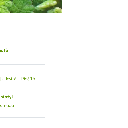
istů
| Jílovitá | Písčitá
ní styl
zahrada