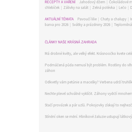
RECEPTY A VAŘENÍ
Jahodový džem
|
Čokoládové m
chlebíček
|
Zálivky na salát
|
Zelná polévka
|
Lečo
|
AKTUÁLNÍ TÉMATA
Pavoučí lilie
|
Chaty a chalupy
|
I
barva pro 2026
|
Svátky a prázdniny 2026
|
Teplomilná 
ČLÁNKY NAŠE KRÁSNÁ ZAHRADA
Má drobné květy, ale velký efekt. Krásnoočko kvete celé l
Podmáčená půda nemusí být problém. Rostliny do vlh
záhon
Odkvetly vám petúnie a macešky? Verbena udrží truhlí
Nechte plevel schválně vyklíčit. Záhony vydrží mnohem
Stačí provázek a pár uzlů. Pokojovky získají to nejhe
Stínění oken se mění. Hliníkové žaluzie ustupují látkov