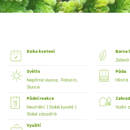
Doba kvetení
Barva l
Zelená
Světlo
Půda
Nepřímé slunce, Polostín,
Hlinitá 
Slunce
Půdní reakce
Zahrad
Neutrální | Slabě kyselá |
Vodní 
Slabě zásaditá
Využití