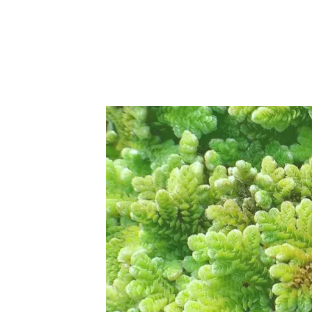
Trvalky
Vodní rostliny
Růže
VIDEA
VOLN
Zahradn
Zelená
Domácí
Dekora
Zajíma