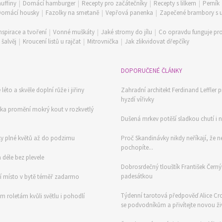
uffiny
|
Domácí hamburger
|
Recepty pro začátečníky
|
Recepty s lilkem
|
Perník
Domácí housky
|
Fazolky na smetaně
|
Vepřová panenka
|
Zapečené brambory s
nspirace a tvoření
|
Vonné muškáty
|
Jaké stromy do jílu
|
Co opravdu funguje pro
šalvěj
|
Kroucení listů u rajčat
|
Mitrovnička
|
Jak zlikvidovat dřepčíky
DOPORUČENÉ ČLÁNKY
éto a skvěle doplní růže i jiřiny
Zahradní architekt Ferdinand Leffler p
hyzdí vířivky
ka promění mokrý kout v rozkvetlý
Dušená mrkev potěší sladkou chutí i 
ky plné květů až do podzimu
Proč Skandinávky nikdy neříkají, že ne
pochopíte...
 déle bez plevele
Dobrosrdečný tlouštík František Černý:
padesátkou
zčí místo v bytě téměř zadarmo
Týdenní tarotová předpověď Alice Cross
ým roletám kvůli světlu i pohodlí
se podvodníkům a přivítejte novou živ