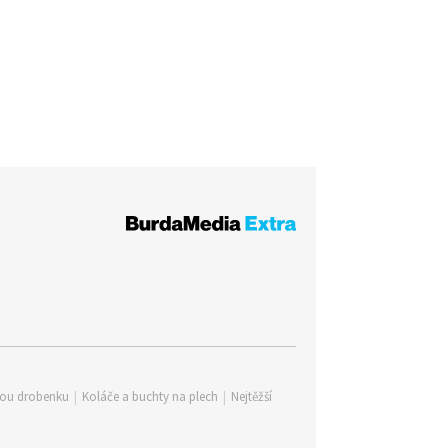
lou drobenku
|
Koláče a buchty na plech
|
Nejtěžší