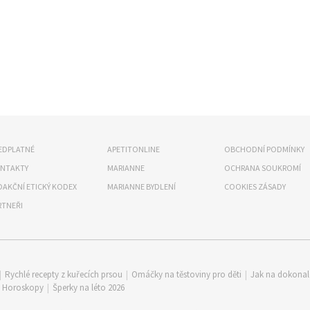
EDPLATNÉ
APETITONLINE
OBCHODNÍ PODMÍNKY
NTAKTY
MARIANNE
OCHRANA SOUKROMÍ
DAKČNÍ ETICKÝ KODEX
MARIANNE BYDLENÍ
COOKIES ZÁSADY
RTNEŘI
|
Rychlé recepty z kuřecích prsou
|
Omáčky na těstoviny pro děti
|
Jak na dokona
|
Horoskopy
|
Šperky na léto 2026