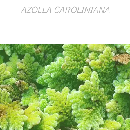
AZOLLA CAROLINIANA
Ý ČAS
SOUTĚŽTE O CENY
KVÍZY
í turistika
 domácnost
 mazlíčci
ce
vosti