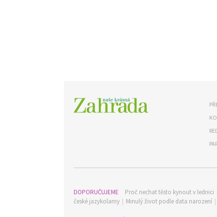
PŘ
KO
RE
PA
DOPORUČUJEME
Proč nechat těsto kynout v lednici
české jazykolamy
|
Minulý život podle data narození