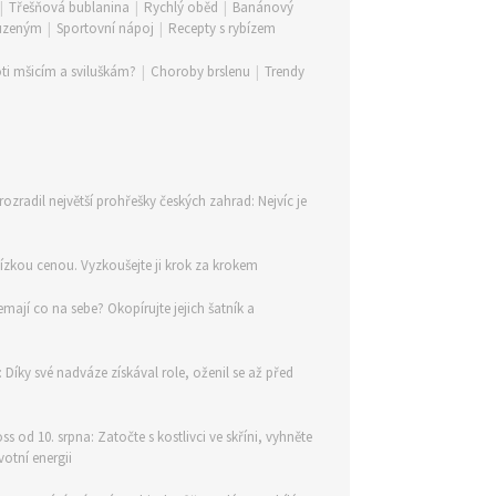
|
Třešňová bublanina
|
Rychlý oběd
|
Banánový
 uzeným
|
Sportovní nápoj
|
Recepty s rybízem
ti mšicím a sviluškám?
|
Choroby brslenu
|
Trendy
rozradil největší prohřešky českých zahrad: Nejvíc je
nízkou cenou. Vyzkoušejte ji krok za krokem
mají co na sebe? Okopírujte jejich šatník a
 Díky své nadváze získával role, oženil se až před
 od 10. srpna: Zatočte s kostlivci ve skříni, vyhněte
otní energii