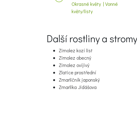
Okrasné květy | Vonné
květy/listy
Další rostliny a strom
Zimolez kozí list
Zimolez obecný
Zimolez ovíjivý
Zlatice prostřední
Zmarličník japonský
Zmarlika Jidášova