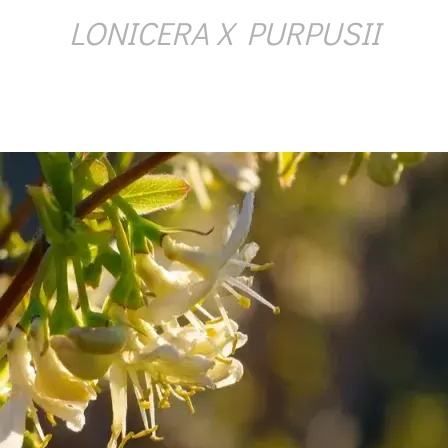
LONICERA X PURPUSII
Ý ČAS
SOUTĚŽTE O CENY
KVÍZY
í turistika
 domácnost
 mazlíčci
ce
vosti