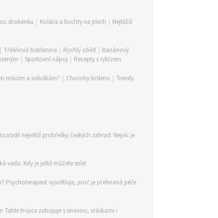
lou drobenku
|
Koláče a buchty na plech
|
Nejtěžší
|
Třešňová bublanina
|
Rychlý oběd
|
Banánový
 uzeným
|
Sportovní nápoj
|
Recepty s rybízem
ti mšicím a sviluškám?
|
Choroby brslenu
|
Trendy
rozradil největší prohřešky českých zahrad: Nejvíc je
á vada. Kdy je ještě můžete sníst
? Psychoterapeut vysvětluje, proč je přehnaná péče
e: Tahle trojice zabojuje s únavou, vráskami i