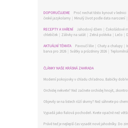
DOPORUČUJEME
Proč nechat těsto kynout v lednici
české jazykolamy
|
Minulý život podle data narození
RECEPTY A VAŘENÍ
Jahodový džem
|
Čokoládové m
chlebíček
|
Zálivky na salát
|
Zelná polévka
|
Lečo
|
AKTUÁLNÍ TÉMATA
Pavoučí lilie
|
Chaty a chalupy
|
I
barva pro 2026
|
Svátky a prázdniny 2026
|
Teplomilná 
ČLÁNKY NAŠE KRÁSNÁ ZAHRADA
Moderní pokojovky v chladu chřadnou. Babičky dobře v
Orchidej nekvete? Než začnete orchidej hnojit, zkontrol
Objevily se na listech růží skvrny? Než sáhnete po che
Vypadá jako fialová pochodeň. Kvete opačně než větši
Právě teď je nejlepší čas vysadit nové jahodníky. Do zim