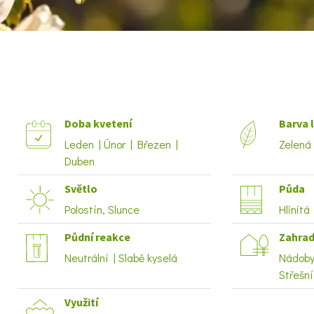
Doba kvetení
Barva l
Leden | Únor | Březen |
Zelená
Duben
Světlo
Půda
Polostín, Slunce
Hlinitá
Půdní reakce
Zahrad
Neutrální | Slabě kyselá
Nádoby 
Střešn
Využití