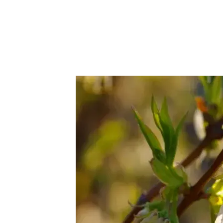
Trvalky
Vodní rostliny
Růže
VIDEA
VOLN
Zahradn
Zelená
Domácí
Dekora
Zajíma