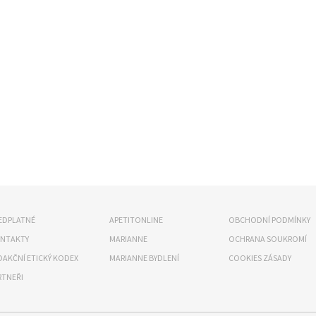
EDPLATNÉ
APETITONLINE
OBCHODNÍ PODMÍNKY
NTAKTY
MARIANNE
OCHRANA SOUKROMÍ
DAKČNÍ ETICKÝ KODEX
MARIANNE BYDLENÍ
COOKIES ZÁSADY
RTNEŘI