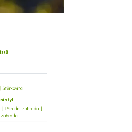
istů
 | Štěrkovitá
ní styl
| Přírodní zahrada |
í zahrada