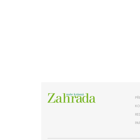
PŘ
KO
RE
PA