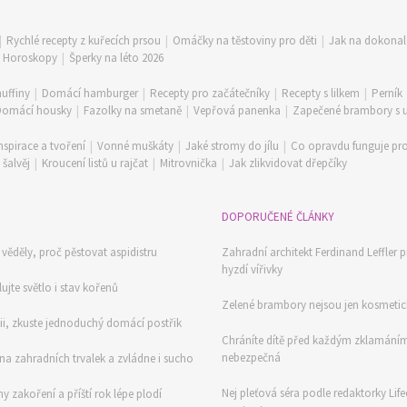
|
Rychlé recepty z kuřecích prsou
|
Omáčky na těstoviny pro děti
|
Jak na dokona
|
Horoskopy
|
Šperky na léto 2026
uffiny
|
Domácí hamburger
|
Recepty pro začátečníky
|
Recepty s lilkem
|
Perník
Domácí housky
|
Fazolky na smetaně
|
Vepřová panenka
|
Zapečené brambory s
nspirace a tvoření
|
Vonné muškáty
|
Jaké stromy do jílu
|
Co opravdu funguje pro
šalvěj
|
Kroucení listů u rajčat
|
Mitrovnička
|
Jak zlikvidovat dřepčíky
DOPORUČENÉ ČLÁNKY
ěděly, proč pěstovat aspidistru
Zahradní architekt Ferdinand Leffler p
hyzdí vířivky
ujte světlo i stav kořenů
Zelené brambory nejsou jen kosmetick
mii, zkuste jednoduchý domácí postřik
Chráníte dítě před každým zklamáním
nebezpečná
na zahradních trvalek a zvládne i sucho
Nej pleťová séra podle redaktorky Life
y zakoření a příští rok lépe plodí