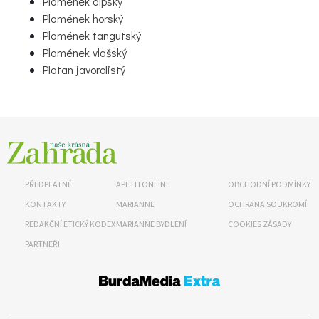
Plamének alpský
Plamének horský
Plamének tangutský
Plamének vlašský
Platan javorolistý
65 Kč
Objednat >
Naše krásná zahrada Speciál
PŘEDPLATNÉ
APETITONLINE
OBCHODNÍ PODMÍNKY
KONTAKTY
MARIANNE
OCHRANA SOUKROMÍ
REDAKČNÍ ETICKÝ KODEX
MARIANNE BYDLENÍ
COOKIES ZÁSADY
PARTNEŘI