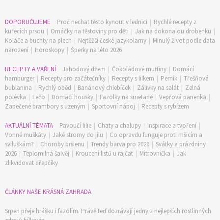
DOPORUČUJEME
Proč nechat těsto kynout v lednici
|
Rychlé recepty z
kuřecích prsou
|
Omáčky na těstoviny pro děti
|
Jak na dokonalou drobenku
|
Koláče a buchty na plech
|
Nejtěžší české jazykolamy
|
Minulý život podle data
narození
|
Horoskopy
|
Šperky na léto 2026
RECEPTY A VAŘENÍ
Jahodový džem
|
Čokoládové muffiny
|
Domácí
hamburger
|
Recepty pro začátečníky
|
Recepty s lilkem
|
Perník
|
Třešňová
bublanina
|
Rychlý oběd
|
Banánový chlebíček
|
Zálivky na salát
|
Zelná
polévka
|
Lečo
|
Domácí housky
|
Fazolky na smetaně
|
Vepřová panenka
|
Zapečené brambory s uzeným
|
Sportovní nápoj
|
Recepty s rybízem
AKTUÁLNÍ TÉMATA
Pavoučí lilie
|
Chaty a chalupy
|
Inspirace a tvoření
|
Vonné muškáty
|
Jaké stromy do jílu
|
Co opravdu funguje proti mšicím a
sviluškám?
|
Choroby brslenu
|
Trendy barva pro 2026
|
Svátky a prázdniny
2026
|
Teplomilná šalvěj
|
Kroucení listů u rajčat
|
Mitrovnička
|
Jak
zlikvidovat dřepčíky
74 Kč
Objednat >
ČLÁNKY NAŠE KRÁSNÁ ZAHRADA
Srpen přeje hrášku i fazolím. Právě teď dozrávají jedny z nejlepších rostlinných