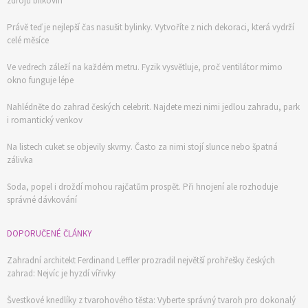
zdrojů bílkovin
Právě teď je nejlepší čas nasušit bylinky. Vytvoříte z nich dekoraci, která vydrží
celé měsíce
Ve vedrech záleží na každém metru. Fyzik vysvětluje, proč ventilátor mimo
okno funguje lépe
Nahlédněte do zahrad českých celebrit. Najdete mezi nimi jedlou zahradu, park
i romantický venkov
Na listech cuket se objevily skvrny. Často za nimi stojí slunce nebo špatná
zálivka
Soda, popel i droždí mohou rajčatům prospět. Při hnojení ale rozhoduje
správné dávkování
DOPORUČENÉ ČLÁNKY
Zahradní architekt Ferdinand Leffler prozradil největší prohřešky českých
zahrad: Nejvíc je hyzdí vířivky
Švestkové knedlíky z tvarohového těsta: Vyberte správný tvaroh pro dokonalý