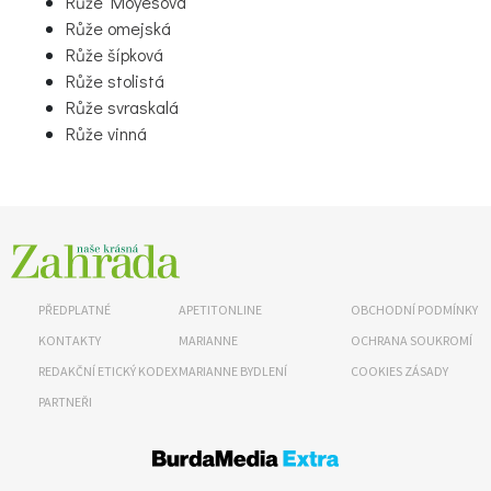
Růže Moyesova
Růže omejská
Růže šípková
Růže stolistá
Růže svraskalá
Růže vinná
65 Kč
Objednat >
Naše krásná zahrada Speciál
PŘEDPLATNÉ
APETITONLINE
OBCHODNÍ PODMÍNKY
KONTAKTY
MARIANNE
OCHRANA SOUKROMÍ
REDAKČNÍ ETICKÝ KODEX
MARIANNE BYDLENÍ
COOKIES ZÁSADY
PARTNEŘI