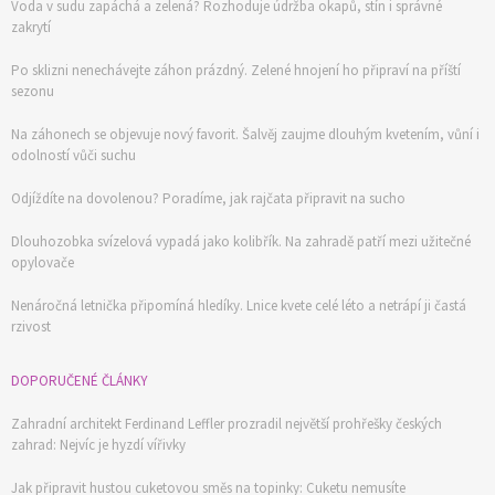
Voda v sudu zapáchá a zelená? Rozhoduje údržba okapů, stín i správné
zakrytí
Po sklizni nenechávejte záhon prázdný. Zelené hnojení ho připraví na příští
sezonu
Na záhonech se objevuje nový favorit. Šalvěj zaujme dlouhým kvetením, vůní i
odolností vůči suchu
Odjíždíte na dovolenou? Poradíme, jak rajčata připravit na sucho
Dlouhozobka svízelová vypadá jako kolibřík. Na zahradě patří mezi užitečné
opylovače
Nenáročná letnička připomíná hledíky. Lnice kvete celé léto a netrápí ji častá
rzivost
DOPORUČENÉ ČLÁNKY
Zahradní architekt Ferdinand Leffler prozradil největší prohřešky českých
zahrad: Nejvíc je hyzdí vířivky
Jak připravit hustou cuketovou směs na topinky: Cuketu nemusíte