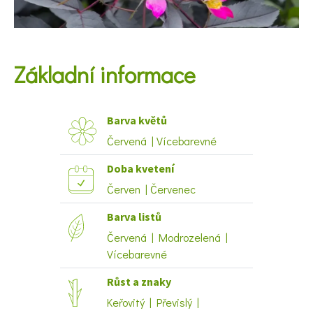
KVÍZY A TESTY
Základní informace
Barva květů
Červená | Vícebarevné
Doba kvetení
Červen | Červenec
Barva listů
Červená | Modrozelená |
Vícebarevné
Růst a znaky
Keřovitý | Převislý |