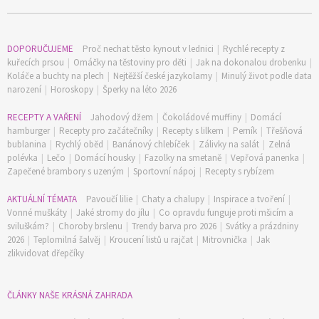
DOPORUČUJEME
Proč nechat těsto kynout v lednici
|
Rychlé recepty z
kuřecích prsou
|
Omáčky na těstoviny pro děti
|
Jak na dokonalou drobenku
|
Koláče a buchty na plech
|
Nejtěžší české jazykolamy
|
Minulý život podle data
narození
|
Horoskopy
|
Šperky na léto 2026
RECEPTY A VAŘENÍ
Jahodový džem
|
Čokoládové muffiny
|
Domácí
hamburger
|
Recepty pro začátečníky
|
Recepty s lilkem
|
Perník
|
Třešňová
bublanina
|
Rychlý oběd
|
Banánový chlebíček
|
Zálivky na salát
|
Zelná
polévka
|
Lečo
|
Domácí housky
|
Fazolky na smetaně
|
Vepřová panenka
|
Zapečené brambory s uzeným
|
Sportovní nápoj
|
Recepty s rybízem
AKTUÁLNÍ TÉMATA
Pavoučí lilie
|
Chaty a chalupy
|
Inspirace a tvoření
|
Vonné muškáty
|
Jaké stromy do jílu
|
Co opravdu funguje proti mšicím a
sviluškám?
|
Choroby brslenu
|
Trendy barva pro 2026
|
Svátky a prázdniny
2026
|
Teplomilná šalvěj
|
Kroucení listů u rajčat
|
Mitrovnička
|
Jak
74 Kč
zlikvidovat dřepčíky
Objednat >
ČLÁNKY NAŠE KRÁSNÁ ZAHRADA