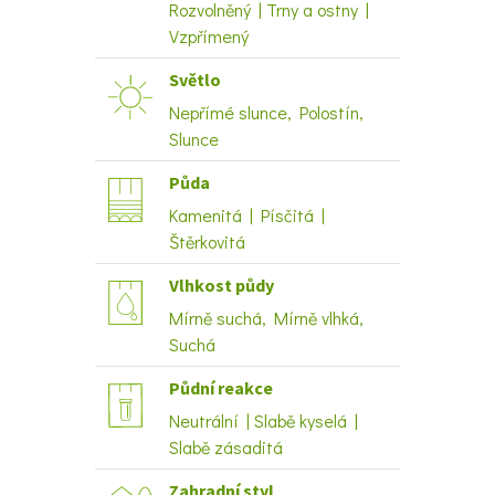
Rozvolněný | Trny a ostny |
Vzpřímený
Světlo
Nepřímé slunce, Polostín,
Slunce
Půda
Kamenitá | Písčitá |
Štěrkovitá
Vlhkost půdy
Mírně suchá, Mírně vlhká,
Suchá
Půdní reakce
Neutrální | Slabě kyselá |
Slabě zásaditá
Zahradní styl