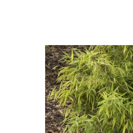
Trvalky
Vodní rostliny
Růže
VIDEA
VOLN
Zahradn
Zelená
Domácí
Dekora
Zajíma