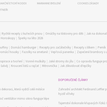
DAKČNÍ ETICKÝ KODEX
MARIANNE BYDLENÍ
COOKIES ZÁSADY
RTNEŘI
|
Rychlé recepty z kuřecích prsou
|
Omáčky na těstoviny pro děti
|
Jak na dokona
|
Horoskopy
|
Šperky na léto 2026
uffiny
|
Domácí hamburger
|
Recepty pro začátečníky
|
Recepty s lilkem
|
Perník
Domácí housky
|
Fazolky na smetaně
|
Vepřová panenka
|
Zapečené brambory s
nspirace a tvoření
|
Vonné muškáty
|
Jaké stromy do jílu
|
Co opravdu funguje pro
šalvěj
|
Kroucení listů u rajčat
|
Mitrovnička
|
Jak zlikvidovat dřepčíky
DOPORUČENÉ ČLÁNKY
ch dekoraci, která vydrží celé měsíce
Zahradní architekt Ferdinand Leffler p
hyzdí vířivky
proč ventilátor mimo okno funguje lépe
Tajemství dokonale křupavých řízků: M