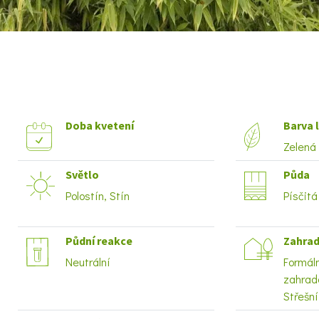
Doba kvetení
Barva l
Zelená
Světlo
Půda
Polostín, Stín
Písčitá
Půdní reakce
Zahrad
Neutrální
Formál
zahrad
Střešn