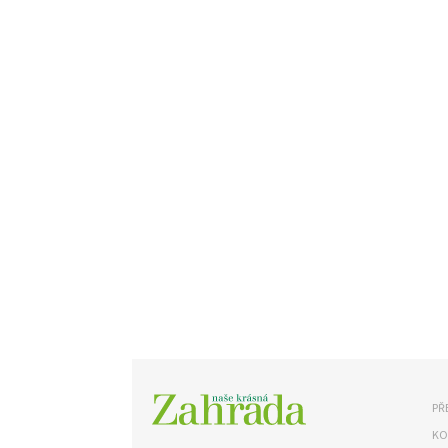
PŘ
KO