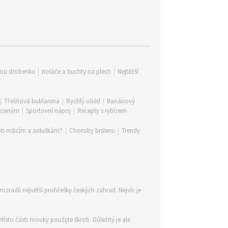
lou drobenku
|
Koláče a buchty na plech
|
Nejtěžší
|
Třešňová bublanina
|
Rychlý oběd
|
Banánový
 uzeným
|
Sportovní nápoj
|
Recepty s rybízem
ti mšicím a sviluškám?
|
Choroby brslenu
|
Trendy
rozradil největší prohřešky českých zahrad: Nejvíc je
ísto části mouky použijte škrob. Důležitý je ale