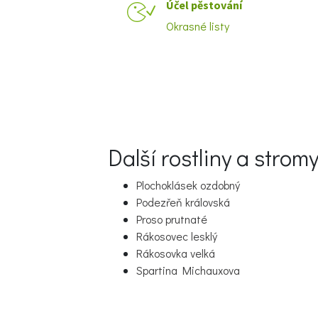
Účel pěstování
Okrasné listy
Další rostliny a stro
Plochoklásek ozdobný
Podezřeň královská
Proso prutnaté
Rákosovec lesklý
Rákosovka velká
Spartina Michauxova