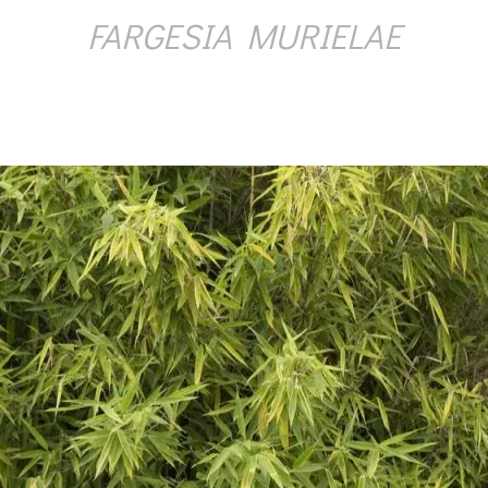
FARGESIA MURIELAE
Ý ČAS
SOUTĚŽTE O CENY
KVÍZY
í turistika
 domácnost
 mazlíčci
ce
vosti