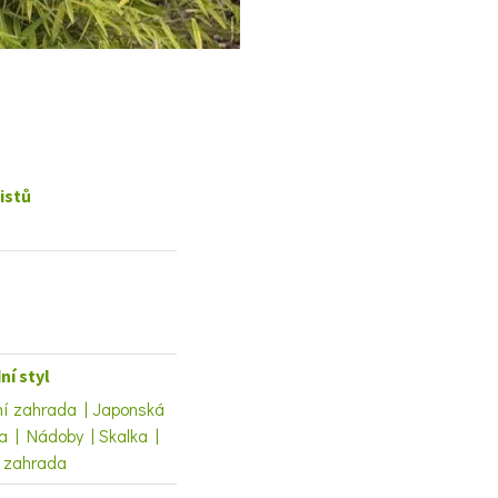
istů
ní styl
ní zahrada | Japonská
a | Nádoby | Skalka |
í zahrada