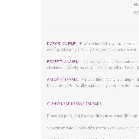
RE
PA
DOPORUČUJEME
Proč nechat těsto kynout v lednici
české jazykolamy
|
Minulý život podle data narození
RECEPTY A VAŘENÍ
Jahodový džem
|
Čokoládové m
chlebíček
|
Zálivky na salát
|
Zelná polévka
|
Lečo
|
AKTUÁLNÍ TÉMATA
Pavoučí lilie
|
Chaty a chalupy
|
I
barva pro 2026
|
Svátky a prázdniny 2026
|
Teplomilná 
ČLÁNKY NAŠE KRÁSNÁ ZAHRADA
Právě teď je nejlepší čas nasušit bylinky. Vytvoříte z ni
Ve vedrech záleží na každém metru. Fyzik vysvětluje, 