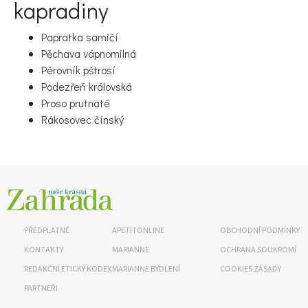
kapradiny
Papratka samičí
Pěchava vápnomilná
Pérovník pštrosí
Podezřeň královská
Proso prutnaté
Rákosovec čínský
65 Kč
Objednat >
Naše krásná zahrada Speciál
PŘEDPLATNÉ
APETITONLINE
OBCHODNÍ PODMÍNKY
KONTAKTY
MARIANNE
OCHRANA SOUKROMÍ
REDAKČNÍ ETICKÝ KODEX
MARIANNE BYDLENÍ
COOKIES ZÁSADY
PARTNEŘI