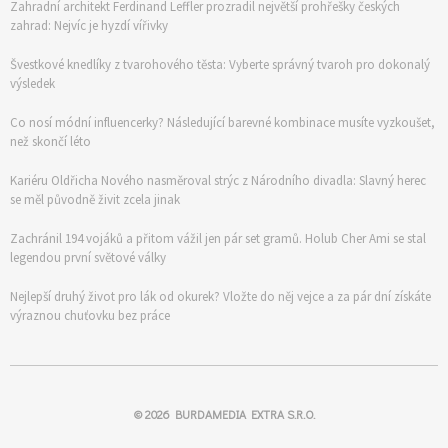
Zahradní architekt Ferdinand Leffler prozradil největší prohřešky českých
zahrad: Nejvíc je hyzdí vířivky
Švestkové knedlíky z tvarohového těsta: Vyberte správný tvaroh pro dokonalý
výsledek
Co nosí módní influencerky? Následující barevné kombinace musíte vyzkoušet,
než skončí léto
Kariéru Oldřicha Nového nasměroval strýc z Národního divadla: Slavný herec
se měl původně živit zcela jinak
Zachránil 194 vojáků a přitom vážil jen pár set gramů. Holub Cher Ami se stal
legendou první světové války
Nejlepší druhý život pro lák od okurek? Vložte do něj vejce a za pár dní získáte
výraznou chuťovku bez práce
© 2026
BURDAMEDIA EXTRA S.R.O.