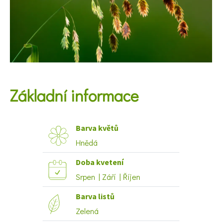
KVÍZY A TESTY
Základní informace
Barva květů
Hnědá
Doba kvetení
Srpen | Září | Říjen
Barva listů
Zelená