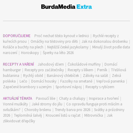
DOPORUČUJEME
Proč nechat těsto kynout v lednici
|
Rychlé recepty z
kuřecích prsou
|
Omáčky na těstoviny pro děti
|
Jak na dokonalou drobenku
|
Koláče a buchty na plech
|
Nejtěžší české jazykolamy
|
Minulý život podle data
narození
|
Horoskopy
|
Šperky na léto 2026
RECEPTY A VAŘENÍ
Jahodový džem
|
Čokoládové muffiny
|
Domácí
hamburger
|
Recepty pro začátečníky
|
Recepty s lilkem
|
Perník
|
Třešňová
bublanina
|
Rychlý oběd
|
Banánový chlebíček
|
Zálivky na salát
|
Zelná
polévka
|
Lečo
|
Domácí housky
|
Fazolky na smetaně
|
Vepřová panenka
|
Zapečené brambory s uzeným
|
Sportovní nápoj
|
Recepty s rybízem
AKTUÁLNÍ TÉMATA
Pavoučí lilie
|
Chaty a chalupy
|
Inspirace a tvoření
|
Vonné muškáty
|
Jaké stromy do jílu
|
Co opravdu funguje proti mšicím a
sviluškám?
|
Choroby brslenu
|
Trendy barva pro 2026
|
Svátky a prázdniny
74 Kč
2026
|
Teplomilná šalvěj
|
Kroucení listů u rajčat
|
Mitrovnička
|
Jak
Objednat >
zlikvidovat dřepčíky