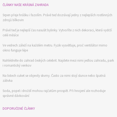
ČLÁNKY NAŠE KRÁSNÁ ZAHRADA
Srpen přeje hrášku i fazolím. Právě teď dozrávají jedny z nejlepších rostlinných
zdrojů bílkovin
Právě teď je nejlepší čas nasušit bylinky. Vytvoříte z nich dekoraci, která vydrží
celé měsíce
Ve vedrech záleží na každém metru. Fyzik vysvětluje, proč ventilátor mimo
okno funguje lépe
Nahlédněte do zahrad českých celebrit. Najdete mezi nimi jedlou zahradu, park
i romantický venkov
Na listech cuket se objevily skvrny. Často za nimi stojí slunce nebo špatná
zálivka
Soda, popel i droždí mohou rajčatům prospět. Při hnojení ale rozhoduje
správné dávkování
DOPORUČENÉ ČLÁNKY