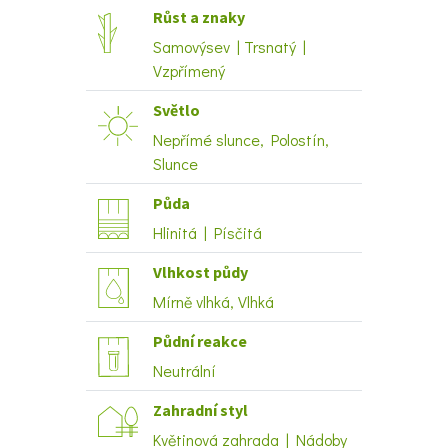
Růst a znaky
Samovýsev | Trsnatý |
Vzpřímený
Světlo
Nepřímé slunce, Polostín,
Slunce
Půda
Hlinitá | Písčitá
Vlhkost půdy
Mírně vlhká, Vlhká
Půdní reakce
Neutrální
Zahradní styl
Květinová zahrada | Nádoby