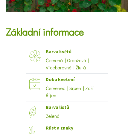
KVÍZY A TESTY
Základní informace
Barva květů
Červená | Oranžová |
Vícebarevné | Žlutá
Doba kvetení
Červenec | Srpen | Září |
Říjen
Barva listů
Zelená
Růst a znaky