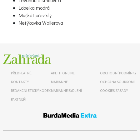
Levandule smilovitá
Lobelka modrá
Muškát převislý
Netýkavka Wallerova
65 Kč
Objednat >
PŘEDPLATNÉ
APETITONLINE
OBCHODNÍ PODMÍNKY
Naše krásná zahrada Speciál
KONTAKTY
MARIANNE
OCHRANA SOUKROMÍ
REDAKČNÍ ETICKÝ KODEX
MARIANNE BYDLENÍ
COOKIES ZÁSADY
PARTNEŘI