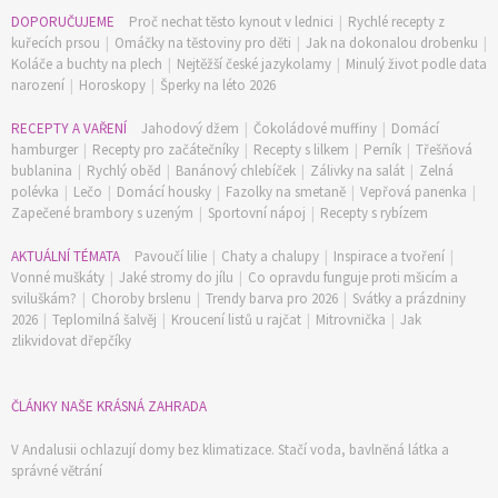
DOPORUČUJEME
Proč nechat těsto kynout v lednici
|
Rychlé recepty z
kuřecích prsou
|
Omáčky na těstoviny pro děti
|
Jak na dokonalou drobenku
|
Koláče a buchty na plech
|
Nejtěžší české jazykolamy
|
Minulý život podle data
narození
|
Horoskopy
|
Šperky na léto 2026
RECEPTY A VAŘENÍ
Jahodový džem
|
Čokoládové muffiny
|
Domácí
hamburger
|
Recepty pro začátečníky
|
Recepty s lilkem
|
Perník
|
Třešňová
bublanina
|
Rychlý oběd
|
Banánový chlebíček
|
Zálivky na salát
|
Zelná
polévka
|
Lečo
|
Domácí housky
|
Fazolky na smetaně
|
Vepřová panenka
|
Zapečené brambory s uzeným
|
Sportovní nápoj
|
Recepty s rybízem
AKTUÁLNÍ TÉMATA
Pavoučí lilie
|
Chaty a chalupy
|
Inspirace a tvoření
|
Vonné muškáty
|
Jaké stromy do jílu
|
Co opravdu funguje proti mšicím a
sviluškám?
|
Choroby brslenu
|
Trendy barva pro 2026
|
Svátky a prázdniny
2026
|
Teplomilná šalvěj
|
Kroucení listů u rajčat
|
Mitrovnička
|
Jak
zlikvidovat dřepčíky
74 Kč
Objednat >
ČLÁNKY NAŠE KRÁSNÁ ZAHRADA
V Andalusii ochlazují domy bez klimatizace. Stačí voda, bavlněná látka a
správné větrání