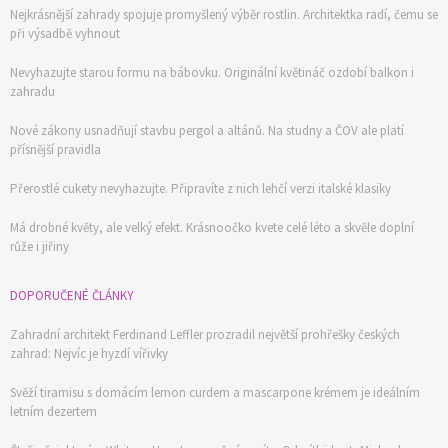
Nejkrásnější zahrady spojuje promyšlený výběr rostlin. Architektka radí, čemu se
při výsadbě vyhnout
Nevyhazujte starou formu na bábovku. Originální květináč ozdobí balkon i
zahradu
Nové zákony usnadňují stavbu pergol a altánů. Na studny a ČOV ale platí
přísnější pravidla
Přerostlé cukety nevyhazujte. Připravíte z nich lehčí verzi italské klasiky
Má drobné květy, ale velký efekt. Krásnoočko kvete celé léto a skvěle doplní
růže i jiřiny
DOPORUČENÉ ČLÁNKY
Zahradní architekt Ferdinand Leffler prozradil největší prohřešky českých
zahrad: Nejvíc je hyzdí vířivky
Svěží tiramisu s domácím lemon curdem a mascarpone krémem je ideálním
letním dezertem