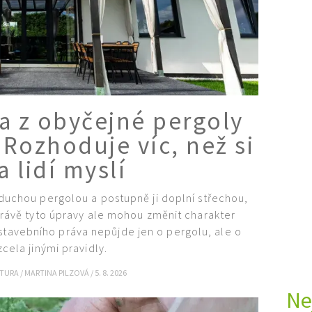
 a z obyčejné pergoly
 Rozhoduje víc, než si
a lidí myslí
duchou pergolou a postupně ji doplní střechou,
rávě tyto úpravy ale mohou změnit charakter
 stavebního práva nepůjde jen o pergolu, ale o
zcela jinými pravidly.
KTURA
/
MARTINA PILZOVÁ
/
5. 8. 2026
Ne