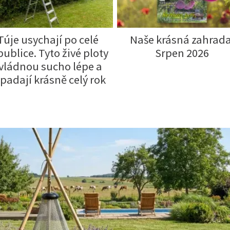
Túje usychají po celé
Naše krásná zahrada
publice. Tyto živé ploty
Srpen 2026
vládnou sucho lépe a
padají krásně celý rok
Ý ČAS
SOUTĚŽTE O CENY
KVÍZY
í turistika
 domácnost
 mazlíčci
ce
vosti