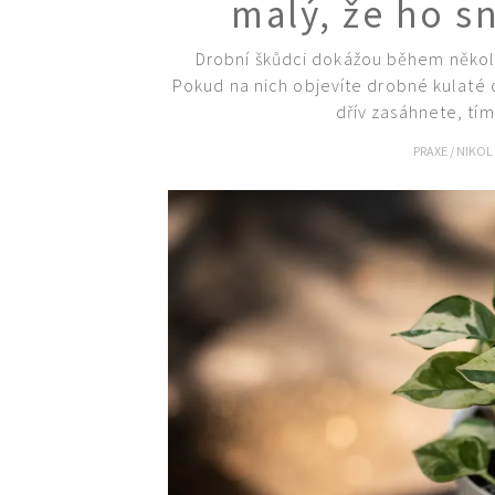
malý, že ho 
Drobní škůdci dokážou během několik
Pokud na nich objevíte drobné kulaté 
dřív zasáhnete, tím 
PRAXE
/
NIKOL