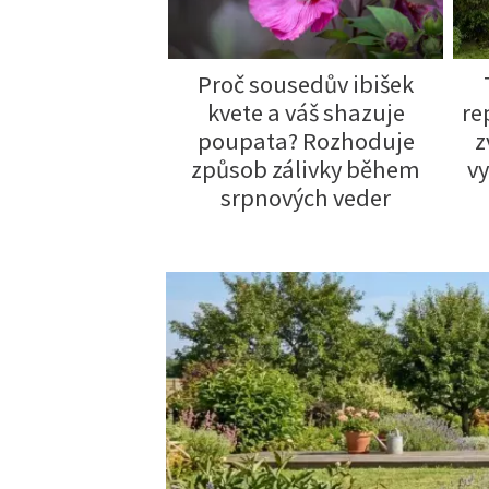
Trvalky
Vodní rostliny
lévají během
Proč sousedův ibišek
Růže
dnů zbytečně
kvete a váš shazuje
re
ostlinám tím
poupata? Rozhoduje
z
 nevědomky
způsob zálivky během
vy
VIDEA
VOLN
škodit
srpnových veder
Zahradn
Zelená
Domácí
Dekora
Zajíma