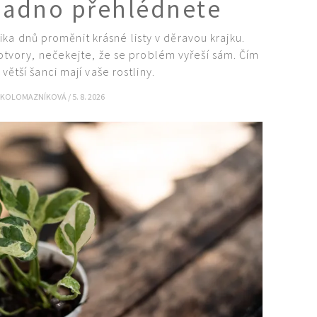
snadno přehlédnete
a dnů proměnit krásné listy v děravou krajku.
otvory, nečekejte, že se problém vyřeší sám. Čím
větší šanci mají vaše rostliny.
 KOLOMAZNÍKOVÁ
/
5. 8. 2026