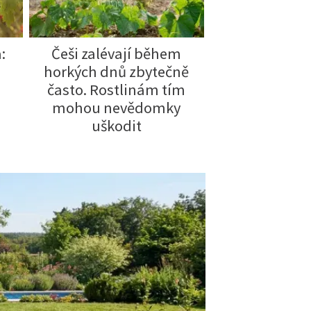
:
Češi zalévají během
Proč soused
horkých dnů zbytečně
kvete a váš
často. Rostlinám tím
poupata? R
mohou nevědomky
způsob záli
 A TESTY
uškodit
srpnových