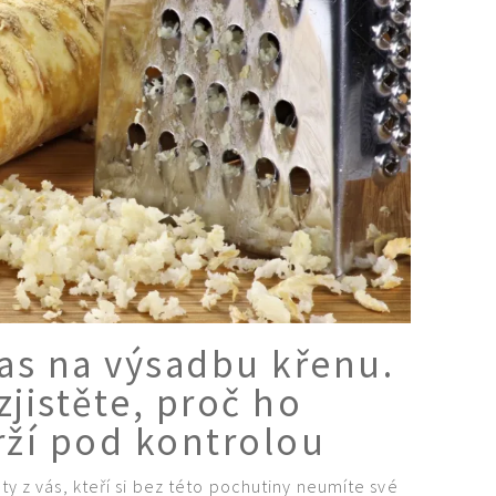
čas na výsadbu křenu.
zjistěte, proč ho
rží pod kontrolou
y z vás, kteří si bez této pochutiny neumíte své