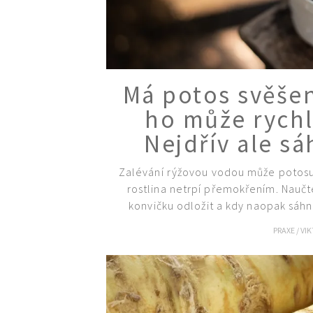
Má potos svěšen
ho může rychl
Nejdřív ale s
Zalévání rýžovou vodou může potosu
rostlina netrpí přemokřením. Naučt
konvičku odložit a kdy naopak s
PRAXE
/
VI