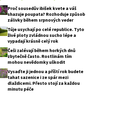
Proč sousedův ibišek kvete a váš
shazuje poupata? Rozhoduje způsob
zálivky během srpnových veder
Túje usychají po celé republice. Tyto
živé ploty zvládnou sucho lépe a
vypadají krásně celý rok
Češi zalévají během horkých dnů
zbytečně často. Rostlinám tím
mohou nevědomky uškodit
Vysaďte ji jednou a příští rok budete
tahat sazenice i ze spár mezi
dlaždicemi. Přesto stojí za každou
minutu péče