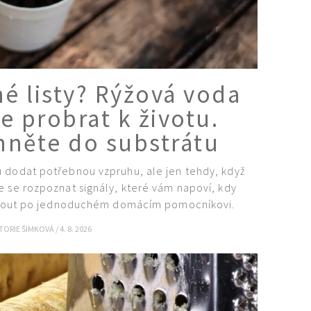
é listy? Rýžová voda
e probrat k životu.
áhněte do substrátu
 dodat potřebnou vzpruhu, ale jen tehdy, když
e se rozpoznat signály, které vám napoví, kdy
áhnout po jednoduchém domácím pomocníkovi.
KTORIE ŠIMKOVÁ
/
4. 8. 2026