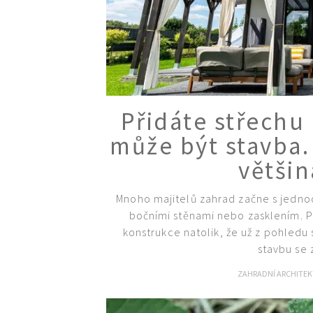
Přidáte střechu
může být stavba.
většin
Mnoho majitelů zahrad začne s jedno
bočními stěnami nebo zasklením. P
konstrukce natolik, že už z pohledu
stavbu se 
ZAHRADNÍ ARCHITE