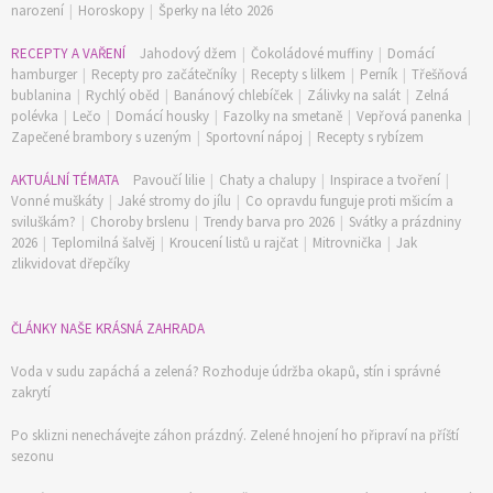
narození
|
Horoskopy
|
Šperky na léto 2026
RECEPTY A VAŘENÍ
Jahodový džem
|
Čokoládové muffiny
|
Domácí
hamburger
|
Recepty pro začátečníky
|
Recepty s lilkem
|
Perník
|
Třešňová
bublanina
|
Rychlý oběd
|
Banánový chlebíček
|
Zálivky na salát
|
Zelná
polévka
|
Lečo
|
Domácí housky
|
Fazolky na smetaně
|
Vepřová panenka
|
Zapečené brambory s uzeným
|
Sportovní nápoj
|
Recepty s rybízem
AKTUÁLNÍ TÉMATA
Pavoučí lilie
|
Chaty a chalupy
|
Inspirace a tvoření
|
Vonné muškáty
|
Jaké stromy do jílu
|
Co opravdu funguje proti mšicím a
sviluškám?
|
Choroby brslenu
|
Trendy barva pro 2026
|
Svátky a prázdniny
2026
|
Teplomilná šalvěj
|
Kroucení listů u rajčat
|
Mitrovnička
|
Jak
zlikvidovat dřepčíky
ČLÁNKY NAŠE KRÁSNÁ ZAHRADA
Voda v sudu zapáchá a zelená? Rozhoduje údržba okapů, stín i správné
zakrytí
Po sklizni nenechávejte záhon prázdný. Zelené hnojení ho připraví na příští
sezonu