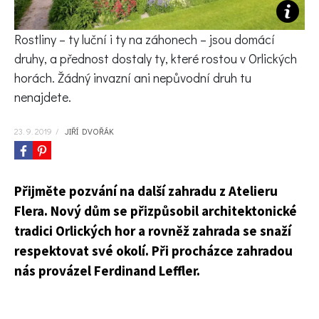
KVÍZY A TESTY
Rostliny – ty luční i ty na záhonech – jsou domácí
druhy, a přednost dostaly ty, které rostou v Orlických
horách. Žádný invazní ani nepůvodní druh tu
nenajdete.
23. 9. 2019
/
JIŘÍ DVOŘÁK
Přijměte pozvání na další zahradu z Atelieru
Flera. Nový dům se přizpůsobil architektonické
tradici Orlických hor a rovněž zahrada se snaží
respektovat své okolí. Při procházce zahradou
nás provázel Ferdinand Leffler.