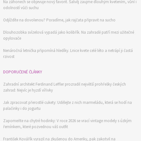
Na záhonech se objevuje nový favorit. Šalvěj zaujme dlouhým kvetením, vůní i
odolností vůči suchu
Odjíždíte na dovolenou? Poradíme, jak rajčata připravit na sucho
Dlouhozobka svízelová vypadá jako kolibřík. Na zahradě patří mezi užitečné
opylovače
Nenáročná letnička připomíná hledíky. Lnice kvete celé léto a netrápí ji častá
rzivost
DOPORUČENÉ ČLÁNKY
Zahradní architekt Ferdinand Leffler prozradil největší prohřešky českých
zahrad: Nejvíc je hyzdí vířivky
Jak zpracovat přerostlé cukety: Udělejte z nich marmeládu, která se hodí na
palačinky i do jogurtu
Zapomeňte na chytré hodinky: V roce 2026 se vrací vintage modely s úzkým
řemínkem, které pozvednou váš outfit
František Kovářík vyrazil na zkušenou do Ameriky, pak zakotvil na