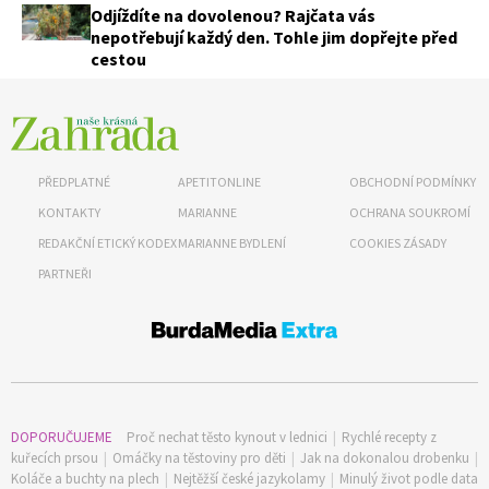
Odjíždíte na dovolenou? Rajčata vás
nepotřebují každý den. Tohle jim dopřejte před
cestou
PŘEDPLATNÉ
APETITONLINE
OBCHODNÍ PODMÍNKY
KONTAKTY
MARIANNE
OCHRANA SOUKROMÍ
REDAKČNÍ ETICKÝ KODEX
MARIANNE BYDLENÍ
COOKIES ZÁSADY
PARTNEŘI
DOPORUČUJEME
Proč nechat těsto kynout v lednici
|
Rychlé recepty z
kuřecích prsou
|
Omáčky na těstoviny pro děti
|
Jak na dokonalou drobenku
|
Koláče a buchty na plech
|
Nejtěžší české jazykolamy
|
Minulý život podle data