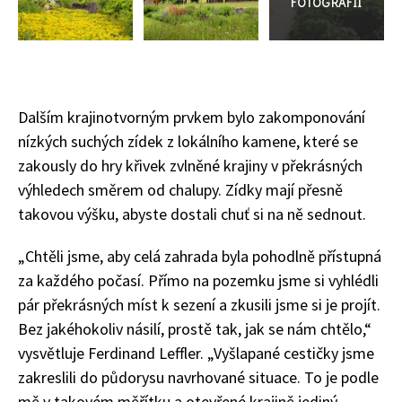
Dalším krajinotvorným prvkem bylo zakomponování
nízkých suchých zídek z lokálního kamene, které se
zakously do hry křivek zvlněné krajiny v překrásných
výhledech směrem od chalupy. Zídky mají přesně
takovou výšku, abyste dostali chuť si na ně sednout.
„Chtěli jsme, aby celá zahrada byla pohodlně přístupná
za každého počasí. Přímo na pozemku jsme si vyhlédli
Naše krásná zahrada
pár překrásných míst k sezení a zkusili jsme si je projít.
Bez jakéhokoliv násilí, prostě tak, jak se nám chtělo,“
vysvětluje Ferdinand Leffler. „Vyšlapané cestičky jsme
zakreslili do půdorysu navrhované situace. To je podle
mě v takovém měřítku a otevřené krajině jediný