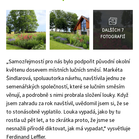
Přejít
do
galerie
„Samozřejmostí pro nás bylo podpořit původní okolní
květenu dosevem místních lučních směsí. Markéta
Šindlarová, spoluautorka návrhu, navštívila jednu ze
semenářských společností, které se lučním směsím
věnují, a podrobně s nimi probrala složení louky. Když
jsem zahradu za rok navštívil, uvědomil jsem si, že se
to stonásobně vyplatilo. Louka vypadá, jako by tu
rostla už pět let, a to zkrátka proto, že jsme se
nesnažili přírodě diktovat, jak má vypadat,“ vysvětluje
Ferdinand Leffler.