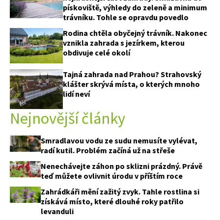
pískoviště, výhledy do zeleně a minimum
trávníku. Tohle se opravdu povedlo
Rodina chtěla obyčejný trávník. Nakonec
vznikla zahrada s jezírkem, kterou
obdivuje celé okolí
Tajná zahrada nad Prahou? Strahovský
klášter skrývá místa, o kterých mnoho
lidí neví
Nejnovější články
Smradlavou vodu ze sudu nemusíte vylévat,
radí kutil. Problém začíná už na střeše
Nenechávejte záhon po sklizni prázdný. Právě
teď můžete ovlivnit úrodu v příštím roce
Zahrádkáři mění zažitý zvyk. Tahle rostlina si
získává místo, které dlouhé roky patřilo
levanduli