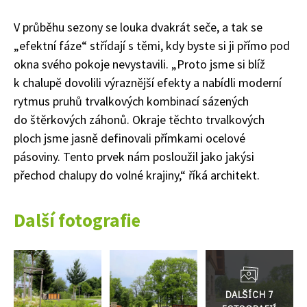
V průběhu sezony se louka dvakrát seče, a tak se
„efektní fáze“ střídají s těmi, kdy byste si ji přímo pod
okna svého pokoje nevystavili. „Proto jsme si blíž
k chalupě dovolili výraznější efekty a nabídli moderní
rytmus pruhů trvalkových kombinací sázených
do štěrkových záhonů. Okraje těchto trvalkových
ploch jsme jasně definovali přímkami ocelové
pásoviny. Tento prvek nám posloužil jako jakýsi
přechod chalupy do volné krajiny,“ říká architekt.
Další fotografie
Přejít
do
galerie