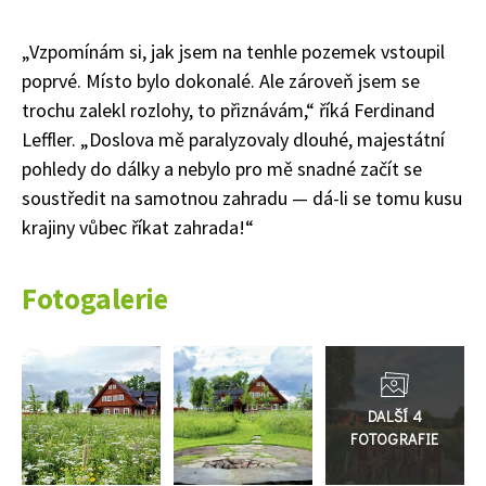
„Vzpomínám si, jak jsem na tenhle pozemek vstoupil
poprvé. Místo bylo dokonalé. Ale zároveň jsem se
trochu zalekl rozlohy, to přiznávám,“ říká Ferdinand
Leffler. „Doslova mě paralyzovaly dlouhé, majestátní
pohledy do dálky a nebylo pro mě snadné začít se
soustředit na samotnou zahradu — dá-li se tomu kusu
krajiny vůbec říkat zahrada!“
Fotogalerie
Přejít
do
galerie