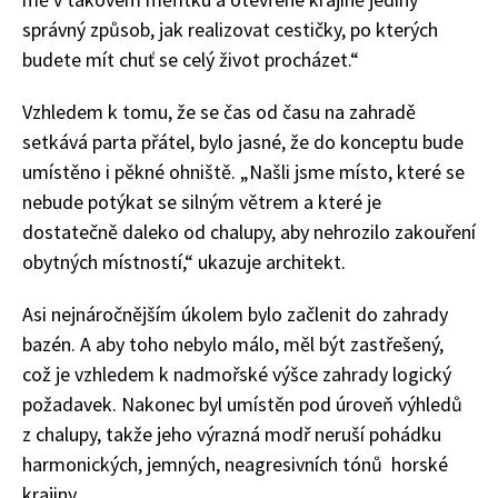
správný způsob, jak realizovat cestičky, po kterých
budete mít chuť se celý život procházet.“
Vzhledem k tomu, že se čas od času na zahradě
setkává parta přátel, bylo jasné, že do konceptu bude
umístěno i pěkné ohniště. „Našli jsme místo, které se
nebude potýkat se silným větrem a které je
dostatečně daleko od chalupy, aby nehrozilo zakouření
obytných místností,“ ukazuje architekt.
Asi nejnáročnějším úkolem bylo začlenit do zahrady
bazén. A aby toho nebylo málo, měl být zastřešený,
což je vzhledem k nadmořské výšce zahrady logický
požadavek. Nakonec byl umístěn pod úroveň výhledů
65 Kč
z chalupy, takže jeho výrazná modř neruší pohádku
Objednat >
harmonických, jemných, neagresivních tónů horské
Naše krásná zahrada Speciál
krajiny.