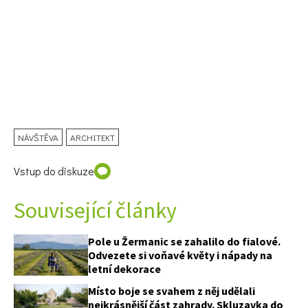
74 Kč
Objednat >
NÁVŠTĚVA
ARCHITEKT
Vstup do diskuze
Související články
Pole u Žermanic se zahalilo do fialové.
Odvezete si voňavé květy i nápady na
letní dekorace
Místo boje se svahem z něj udělali
nejkrásnější část zahrady. Skluzavka do