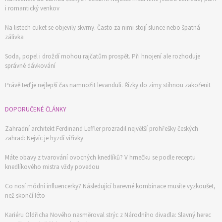
i romantický venkov
Na listech cuket se objevily skvrny. Často za nimi stojí slunce nebo špatná
zálivka
Soda, popel i droždí mohou rajčatům prospět. Při hnojení ale rozhoduje
správné dávkování
Právě teď je nejlepší čas namnožit levanduli. Řízky do zimy stihnou zakořenit
DOPORUČENÉ ČLÁNKY
Zahradní architekt Ferdinand Leffler prozradil největší prohřešky českých
zahrad: Nejvíc je hyzdí vířivky
Máte obavy z tvarování ovocných knedlíků? V hrnečku se podle receptu
knedlíkového mistra vždy povedou
Co nosí módní influencerky? Následující barevné kombinace musíte vyzkoušet,
než skončí léto
Kariéru Oldřicha Nového nasměroval strýc z Národního divadla: Slavný herec