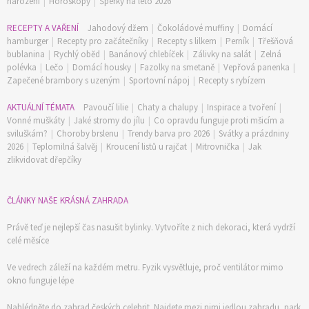
narození
|
Horoskopy
|
Šperky na léto 2026
RECEPTY A VAŘENÍ
Jahodový džem
|
Čokoládové muffiny
|
Domácí
hamburger
|
Recepty pro začátečníky
|
Recepty s lilkem
|
Perník
|
Třešňová
bublanina
|
Rychlý oběd
|
Banánový chlebíček
|
Zálivky na salát
|
Zelná
polévka
|
Lečo
|
Domácí housky
|
Fazolky na smetaně
|
Vepřová panenka
|
Zapečené brambory s uzeným
|
Sportovní nápoj
|
Recepty s rybízem
AKTUÁLNÍ TÉMATA
Pavoučí lilie
|
Chaty a chalupy
|
Inspirace a tvoření
|
Vonné muškáty
|
Jaké stromy do jílu
|
Co opravdu funguje proti mšicím a
sviluškám?
|
Choroby brslenu
|
Trendy barva pro 2026
|
Svátky a prázdniny
2026
|
Teplomilná šalvěj
|
Kroucení listů u rajčat
|
Mitrovnička
|
Jak
zlikvidovat dřepčíky
74 Kč
ČLÁNKY NAŠE KRÁSNÁ ZAHRADA
Objednat >
Právě teď je nejlepší čas nasušit bylinky. Vytvoříte z nich dekoraci, která vydrží
celé měsíce
Ve vedrech záleží na každém metru. Fyzik vysvětluje, proč ventilátor mimo
okno funguje lépe
Nahlédněte do zahrad českých celebrit. Najdete mezi nimi jedlou zahradu, park