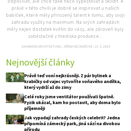
odpočívat, ale chce také něco vypěstovat a sklidit. A
právě v této chvíli je dobré se inspirovat u našich
babiček, které měly přirozený talent k tomu, aby svoji
zahradu využily na maximum. Na svých zahradách
Naše krásná zahrada
měly nejen dostatek květin do vázy, ale zároveň byly
soběstačné z hlediska produkce...
ZAHRADNÍ ARCHITEKTURA
/
JIŘINA NECKÁŘOVÁ
/
23. 5. 2024
Nejnovější články
Právě teď voní nejkrásněji. Z pár bylinek a
krabičky od vajec vytvoříte voňavého andílka,
který vydrží až do zimy
Celé roky jsme ventilátor používali špatně.
Fyzik ukázal, kam ho postavit, aby doma bylo
příjemněji
Jak vypadají zahrady českých celebrit? Jedna
připomíná zámecký park, jiná sází na divokou
přírodu