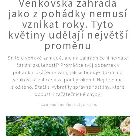
Venkovská zahrada
KVÍZY A TESTY
jako z pohádky nemusí
vznikat roky. Tyto
květiny udělají největší
proměnu
Sníte o voňavé zahradě, ale na zahradničení nemáte
čas ani zkušenosti? Proměňte svůj pozemek v
pohádku. Ukážeme vám, jak se buduje dokonalá
venkovská zahrada za pouhý víkend. Nejde o nic
složitého. Stačí si vybrat ty správné rostliny, které
odpustí i začátečnické chyby.
PRAXE
/
VIKTORIE ŠIMKOVÁ
/
6. 7. 2026