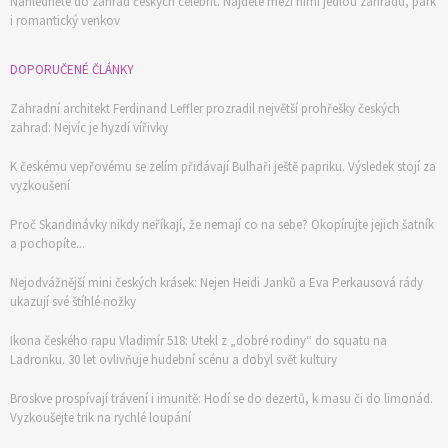
Nahlédněte do zahrad českých celebrit. Najdete mezi nimi jedlou zahradu, park
Objednat >
i romantický venkov
DOPORUČENÉ ČLÁNKY
Zahradní architekt Ferdinand Leffler prozradil největší prohřešky českých
zahrad: Nejvíc je hyzdí vířivky
K českému vepřovému se zelím přidávají Bulhaři ještě papriku. Výsledek stojí za
vyzkoušení
Proč Skandinávky nikdy neříkají, že nemají co na sebe? Okopírujte jejich šatník
a pochopíte...
Nejodvážnější mini českých krásek: Nejen Heidi Janků a Eva Perkausová rády
ukazují své štíhlé nožky
Ikona českého rapu Vladimír 518: Utekl z „dobré rodiny“ do squatu na
Ladronku. 30 let ovlivňuje hudební scénu a dobyl svět kultury
Broskve prospívají trávení i imunitě: Hodí se do dezertů, k masu či do limonád.
Vyzkoušejte trik na rychlé loupání