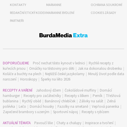
KONTAKTY
MARIANNE
OCHRANA SOUKROMÍ
REDAKČNÍ ETICKÝ KODEX
MARIANNE BYDLENÍ
COOKIES ZÁSADY
PARTNEŘI
DOPORUČUJEME
Proč nechat těsto kynout v lednici
|
Rychlé recepty z
kuřecích prsou
|
Omáčky na těstoviny pro děti
|
Jak na dokonalou drobenku
|
Koláče a buchty na plech
|
Nejtěžší české jazykolamy
|
Minulý život podle data
narození
|
Horoskopy
|
Šperky na léto 2026
65 Kč
RECEPTY A VAŘENÍ
Jahodový džem
|
Čokoládové muffiny
|
Domácí
Objednat >
hamburger
|
Recepty pro začátečníky
|
Recepty s lilkem
|
Perník
|
Třešňová
Naše krásná zahrada Speciál
bublanina
|
Rychlý oběd
|
Banánový chlebíček
|
Zálivky na salát
|
Zelná
polévka
|
Lečo
|
Domácí housky
|
Fazolky na smetaně
|
Vepřová panenka
|
Zapečené brambory s uzeným
|
Sportovní nápoj
|
Recepty s rybízem
AKTUÁLNÍ TÉMATA
Pavoučí lilie
|
Chaty a chalupy
|
Inspirace a tvoření
|