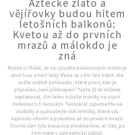
Aztécké zlato a
KVÍZY A TESTY
vějířovky budou hitem
letošních balkonů:
Kvetou až do prvních
mrazů a málokdo je
zná
Možná si říkáte, že na výsadbu balkonových rostlin je
dost času a není tedy třeba se s tím teď trápit. Ale
znáte známé pořekadlo, které praví, kdo je
připraven, není překvapen? Takže již už můžete
naplánovat, čím letos osázíte truhlíky na svých
balkonech či terasách. Tentokrát zapomeňte na
muškáty a vyzkoušejte dvě letničky, které vás
naprosto ohromí a pokvetou až do prvních mrazů.
Trochu vám tyto krasavice představíme, ať víte, po
čem máte v zahradnictví pátrat.