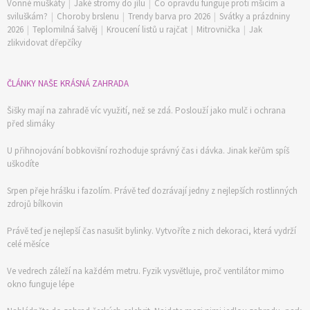
Vonné muškáty
|
Jaké stromy do jílu
|
Co opravdu funguje proti mšicím a
sviluškám?
|
Choroby brslenu
|
Trendy barva pro 2026
|
Svátky a prázdniny
2026
|
Teplomilná šalvěj
|
Kroucení listů u rajčat
|
Mitrovnička
|
Jak
zlikvidovat dřepčíky
ČLÁNKY NAŠE KRÁSNÁ ZAHRADA
Šišky mají na zahradě víc využití, než se zdá. Poslouží jako mulč i ochrana
před slimáky
U přihnojování bobkovišní rozhoduje správný čas i dávka. Jinak keřům spíš
uškodíte
Srpen přeje hrášku i fazolím. Právě teď dozrávají jedny z nejlepších rostlinných
zdrojů bílkovin
Právě teď je nejlepší čas nasušit bylinky. Vytvoříte z nich dekoraci, která vydrží
celé měsíce
Ve vedrech záleží na každém metru. Fyzik vysvětluje, proč ventilátor mimo
okno funguje lépe
74 Kč