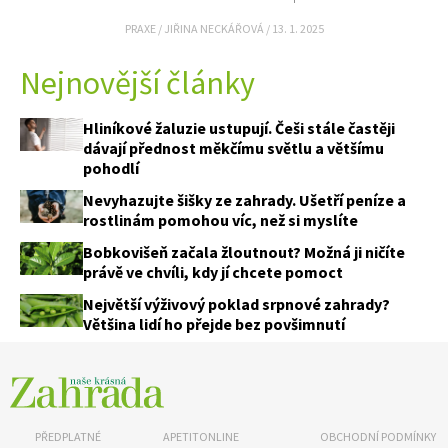
PRAXE
/
JIŘINA NECKÁŘOVÁ
/
13. 1. 2025
Nejnovější články
Hliníkové žaluzie ustupují. Češi stále častěji
dávají přednost měkčímu světlu a většímu
pohodlí
Nevyhazujte šišky ze zahrady. Ušetří peníze a
rostlinám pomohou víc, než si myslíte
Naše krásná zahrada
Bobkovišeň začala žloutnout? Možná ji ničíte
právě ve chvíli, kdy jí chcete pomoct
Největší výživový poklad srpnové zahrady?
Většina lidí ho přejde bez povšimnutí
PŘEDPLATNÉ
APETITONLINE
OBCHODNÍ PODMÍNKY