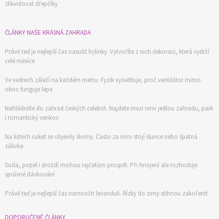
zlikvidovat dřepčíky
ČLÁNKY NAŠE KRÁSNÁ ZAHRADA
Právě teď je nejlepší čas nasušit bylinky. Vytvoříte z nich dekoraci, která vydrží
celé měsíce
Ve vedrech záleží na každém metru. Fyzik vysvětluje, proč ventilátor mimo
okno funguje lépe
Nahlédněte do zahrad českých celebrit. Najdete mezi nimi jedlou zahradu, park
i romantický venkov
Na listech cuket se objevily skvrny. Často za nimi stojí slunce nebo špatná
zálivka
Soda, popel i droždí mohou rajčatům prospět. Při hnojení ale rozhoduje
správné dávkování
74 Kč
Právě teď je nejlepší čas namnožit levanduli. Řízky do zimy stihnou zakořenit
Objednat >
DOPORUČENÉ ČLÁNKY