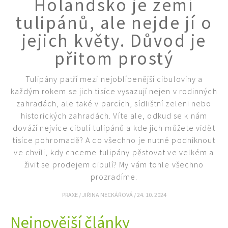
Holandsko je zemí
KVÍZY A TESTY
tulipánů, ale nejde jí o
jejich květy. Důvod je
přitom prostý
Tulipány patří mezi nejoblíbenější cibuloviny a
každým rokem se jich tisíce vysazují nejen v rodinných
zahradách, ale také v parcích, sídlištní zeleni nebo
historických zahradách. Víte ale, odkud se k nám
dováží nejvíce cibulí tulipánů a kde jich můžete vidět
tisíce pohromadě? A co všechno je nutné podniknout
ve chvíli, kdy chceme tulipány pěstovat ve velkém a
živit se prodejem cibulí? My vám tohle všechno
prozradíme.
PRAXE
/
JIŘINA NECKÁŘOVÁ
/
24. 10. 2024
Nejnovější články