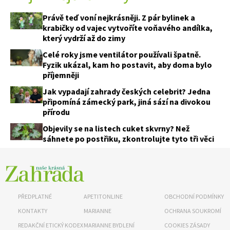
Právě teď voní nejkrásněji. Z pár bylinek a
krabičky od vajec vytvoříte voňavého andílka,
který vydrží až do zimy
Celé roky jsme ventilátor používali špatně.
Fyzik ukázal, kam ho postavit, aby doma bylo
příjemněji
Jak vypadají zahrady českých celebrit? Jedna
Naše krásná zahrada
připomíná zámecký park, jiná sází na divokou
přírodu
Objevily se na listech cuket skvrny? Než
sáhnete po postřiku, zkontrolujte tyto tři věci
PŘEDPLATNÉ
APETITONLINE
OBCHODNÍ PODMÍNKY
KONTAKTY
MARIANNE
OCHRANA SOUKROMÍ
REDAKČNÍ ETICKÝ KODEX
MARIANNE BYDLENÍ
COOKIES ZÁSADY