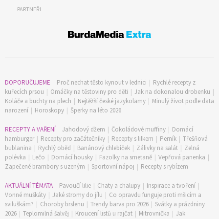
PARTNEŘI
DOPORUČUJEME
Proč nechat těsto kynout v lednici
|
Rychlé recepty z
kuřecích prsou
|
Omáčky na těstoviny pro děti
|
Jak na dokonalou drobenku
|
Koláče a buchty na plech
|
Nejtěžší české jazykolamy
|
Minulý život podle data
narození
|
Horoskopy
|
Šperky na léto 2026
RECEPTY A VAŘENÍ
Jahodový džem
|
Čokoládové muffiny
|
Domácí
65 Kč
hamburger
|
Recepty pro začátečníky
|
Recepty s lilkem
|
Perník
|
Třešňová
Objednat >
bublanina
|
Rychlý oběd
|
Banánový chlebíček
|
Zálivky na salát
|
Zelná
Naše krásná zahrada Speciál
polévka
|
Lečo
|
Domácí housky
|
Fazolky na smetaně
|
Vepřová panenka
|
Zapečené brambory s uzeným
|
Sportovní nápoj
|
Recepty s rybízem
AKTUÁLNÍ TÉMATA
Pavoučí lilie
|
Chaty a chalupy
|
Inspirace a tvoření
|
Vonné muškáty
|
Jaké stromy do jílu
|
Co opravdu funguje proti mšicím a
sviluškám?
|
Choroby brslenu
|
Trendy barva pro 2026
|
Svátky a prázdniny
2026
|
Teplomilná šalvěj
|
Kroucení listů u rajčat
|
Mitrovnička
|
Jak