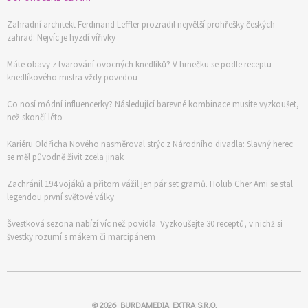
Zahradní architekt Ferdinand Leffler prozradil největší prohřešky českých
zahrad: Nejvíc je hyzdí vířivky
Máte obavy z tvarování ovocných knedlíků? V hrnečku se podle receptu
knedlíkového mistra vždy povedou
Co nosí módní influencerky? Následující barevné kombinace musíte vyzkoušet,
než skončí léto
Kariéru Oldřicha Nového nasměroval strýc z Národního divadla: Slavný herec
se měl původně živit zcela jinak
Zachránil 194 vojáků a přitom vážil jen pár set gramů. Holub Cher Ami se stal
legendou první světové války
Švestková sezona nabízí víc než povidla. Vyzkoušejte 30 receptů, v nichž si
švestky rozumí s mákem či marcipánem
© 2026
BURDAMEDIA EXTRA S.R.O.