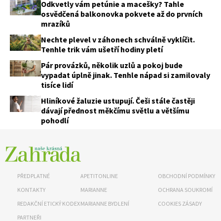
Odkvetly vám petúnie a macešky? Tahle
osvědčená balkonovka pokvete až do prvních
mrazíků
Nechte plevel v záhonech schválně vyklíčit.
Tenhle trik vám ušetří hodiny pletí
Pár provázků, několik uzlů a pokoj bude
vypadat úplně jinak. Tenhle nápad si zamilovaly
tisíce lidí
Naše krásná zahrada
Hliníkové žaluzie ustupují. Češi stále častěji
dávají přednost měkčímu světlu a většímu
pohodlí
PŘEDPLATNÉ
APETITONLINE
OBCHODNÍ PODMÍNKY
KONTAKTY
MARIANNE
OCHRANA SOUKROMÍ
REDAKČNÍ ETICKÝ KODEX
MARIANNE BYDLENÍ
COOKIES ZÁSADY
PARTNEŘI