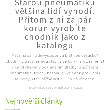
Starou pneumatiku
KVÍZY A TESTY
většina lidí vyhodí.
Přitom z ní za pár
korun vyrobíte
chodník jako z
katalogu
Máte na zahradě vyšlapanou blátivou cestičku?
Chodník v trávě nemusí stát tisíce korun ani znamenat
víkend strávený pokládáním dlažby. Stačí stará
pneumatika, trochu betonu a výsledek překvapí i
sousedy, kteří běžně kritizují úplně všechno.
PRAXE
/
NIKOL KOLOMAZNÍKOVÁ
/
6. 7. 2026
Nejnovější články