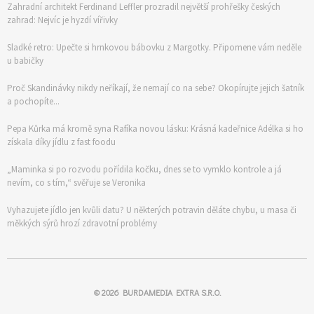
Zahradní architekt Ferdinand Leffler prozradil největší prohřešky českých
zahrad: Nejvíc je hyzdí vířivky
Sladké retro: Upečte si hrnkovou bábovku z Margotky. Připomene vám neděle
u babičky
Proč Skandinávky nikdy neříkají, že nemají co na sebe? Okopírujte jejich šatník
a pochopíte...
Pepa Kůrka má kromě syna Rafíka novou lásku: Krásná kadeřnice Adélka si ho
získala díky jídlu z fast foodu
„Maminka si po rozvodu pořídila kočku, dnes se to vymklo kontrole a já
nevím, co s tím,“ svěřuje se Veronika
Vyhazujete jídlo jen kvůli datu? U některých potravin děláte chybu, u masa či
měkkých sýrů hrozí zdravotní problémy
© 2026
BURDAMEDIA EXTRA S.R.O.