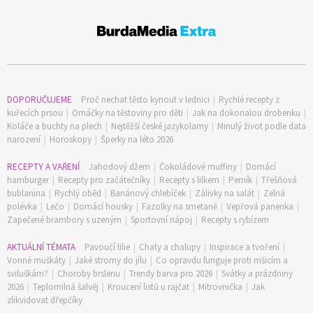
DOPORUČUJEME
Proč nechat těsto kynout v lednici
|
Rychlé recepty z
kuřecích prsou
|
Omáčky na těstoviny pro děti
|
Jak na dokonalou drobenku
|
Koláče a buchty na plech
|
Nejtěžší české jazykolamy
|
Minulý život podle data
narození
|
Horoskopy
|
Šperky na léto 2026
RECEPTY A VAŘENÍ
Jahodový džem
|
Čokoládové muffiny
|
Domácí
65 Kč
hamburger
|
Recepty pro začátečníky
|
Recepty s lilkem
|
Perník
|
Třešňová
bublanina
|
Rychlý oběd
|
Banánový chlebíček
|
Zálivky na salát
|
Zelná
Objednat >
polévka
|
Lečo
|
Domácí housky
|
Fazolky na smetaně
|
Vepřová panenka
|
Naše krásná zahrada Speciál
Zapečené brambory s uzeným
|
Sportovní nápoj
|
Recepty s rybízem
AKTUÁLNÍ TÉMATA
Pavoučí lilie
|
Chaty a chalupy
|
Inspirace a tvoření
|
Vonné muškáty
|
Jaké stromy do jílu
|
Co opravdu funguje proti mšicím a
sviluškám?
|
Choroby brslenu
|
Trendy barva pro 2026
|
Svátky a prázdniny
2026
|
Teplomilná šalvěj
|
Kroucení listů u rajčat
|
Mitrovnička
|
Jak
zlikvidovat dřepčíky