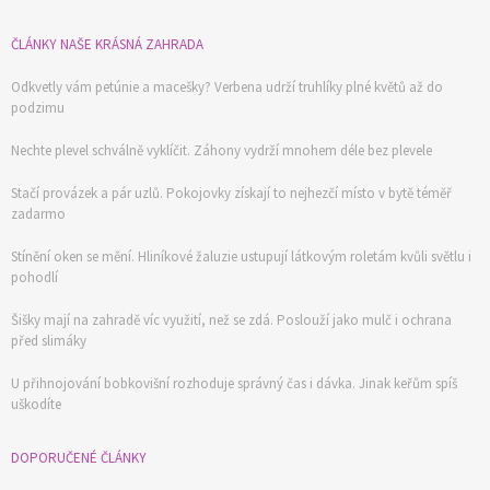
ČLÁNKY NAŠE KRÁSNÁ ZAHRADA
Odkvetly vám petúnie a macešky? Verbena udrží truhlíky plné květů až do
podzimu
Nechte plevel schválně vyklíčit. Záhony vydrží mnohem déle bez plevele
Stačí provázek a pár uzlů. Pokojovky získají to nejhezčí místo v bytě téměř
zadarmo
Stínění oken se mění. Hliníkové žaluzie ustupují látkovým roletám kvůli světlu i
pohodlí
Šišky mají na zahradě víc využití, než se zdá. Poslouží jako mulč i ochrana
před slimáky
U přihnojování bobkovišní rozhoduje správný čas i dávka. Jinak keřům spíš
uškodíte
74 Kč
Objednat >
DOPORUČENÉ ČLÁNKY