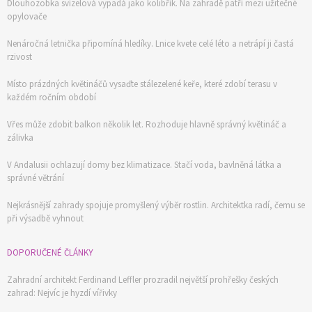
Dlouhozobka svízelová vypadá jako kolibřík. Na zahradě patří mezi užitečné
opylovače
Nenáročná letnička připomíná hledíky. Lnice kvete celé léto a netrápí ji častá
rzivost
Místo prázdných květináčů vysaďte stálezelené keře, které zdobí terasu v
každém ročním období
Vřes může zdobit balkon několik let. Rozhoduje hlavně správný květináč a
zálivka
V Andalusii ochlazují domy bez klimatizace. Stačí voda, bavlněná látka a
správné větrání
Nejkrásnější zahrady spojuje promyšlený výběr rostlin. Architektka radí, čemu se
při výsadbě vyhnout
74 Kč
DOPORUČENÉ ČLÁNKY
Objednat >
Zahradní architekt Ferdinand Leffler prozradil největší prohřešky českých
zahrad: Nejvíc je hyzdí vířivky