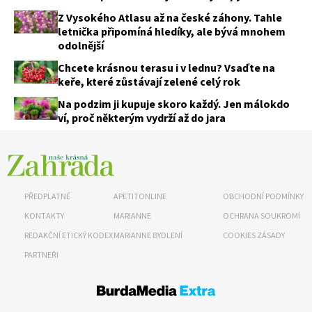
Z Vysokého Atlasu až na české záhony. Tahle
letnička připomíná hledíky, ale bývá mnohem
odolnější
Chcete krásnou terasu i v lednu? Vsaďte na
keře, které zůstávají zelené celý rok
Na podzim ji kupuje skoro každý. Jen málokdo
Naše krásná zahrada
ví, proč některým vydrží až do jara
PŘEDPLATNÉ
APETITONLINE
OBCHODNÍ PODMÍNKY
KONTAKTY
MARIANNE
OCHRANA SOUKROMÍ
REDAKČNÍ ETICKÝ KODEX
MARIANNE BYDLENÍ
COOKIES ZÁSADY
PARTNEŘI