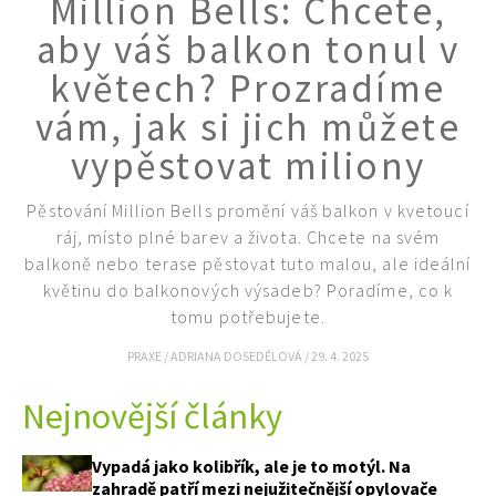
Million Bells: Chcete,
KVÍZY A TESTY
aby váš balkon tonul v
květech? Prozradíme
vám, jak si jich můžete
vypěstovat miliony
Pěstování Million Bells promění váš balkon v kvetoucí
ráj, místo plné barev a života. Chcete na svém
balkoně nebo terase pěstovat tuto malou, ale ideální
květinu do balkonových výsadeb? Poradíme, co k
tomu potřebujete.
PRAXE
/
ADRIANA DOSEDĚLOVÁ
/
29. 4. 2025
Nejnovější články
Vypadá jako kolibřík, ale je to motýl. Na
zahradě patří mezi nejužitečnější opylovače