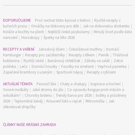
DOPORUČUJEME
Proč nechat těsto kynout v lednici
|
Rychlé recepty z
kuřecích prsou
|
Omáčky na těstoviny pro děti
|
Jak na dokonalou drobenku
|
Koláče a buchty na plech
|
Nejtěžší české jazykolamy
|
Minulý život podle data
narození
|
Horoskopy
|
Šperky na léto 2026
RECEPTY A VAŘENÍ
Jahodový džem
|
Čokoládové muffiny
|
Domácí
hamburger
|
Recepty pro začátečníky
|
Recepty s lilkem
|
Perník
|
Třešňová
bublanina
|
Rychlý oběd
|
Banánový chlebíček
|
Zálivky na salát
|
Zelná
polévka
|
Lečo
|
Domácí housky
|
Fazolky na smetaně
|
Vepřová panenka
|
65 Kč
Zapečené brambory s uzeným
|
Sportovní nápoj
|
Recepty s rybízem
Objednat >
Naše krásná zahrada Speciál
AKTUÁLNÍ TÉMATA
Pavoučí lilie
|
Chaty a chalupy
|
Inspirace a tvoření
|
Vonné muškáty
|
Jaké stromy do jílu
|
Co opravdu funguje proti mšicím a
sviluškám?
|
Choroby brslenu
|
Trendy barva pro 2026
|
Svátky a prázdniny
2026
|
Teplomilná šalvěj
|
Kroucení listů u rajčat
|
Mitrovnička
|
Jak
zlikvidovat dřepčíky
ČLÁNKY NAŠE KRÁSNÁ ZAHRADA