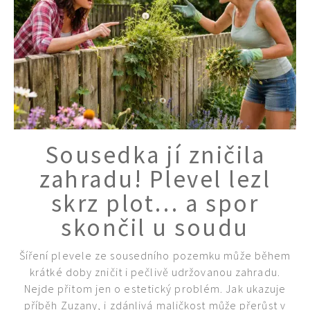
Sousedka jí zničila
zahradu! Plevel lezl
skrz plot… a spor
skončil u soudu
Šíření plevele ze sousedního pozemku může během
krátké doby zničit i pečlivě udržovanou zahradu.
Nejde přitom jen o estetický problém. Jak ukazuje
příběh Zuzany, i zdánlivá maličkost může přerůst v