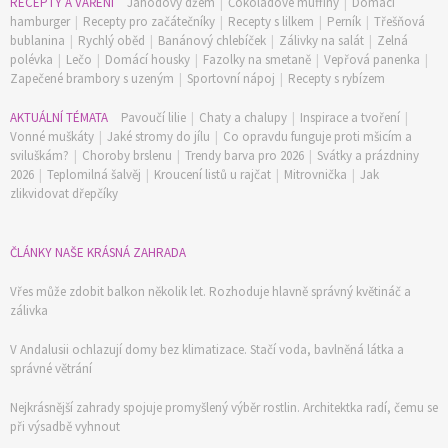
RECEPTY A VAŘENÍ
Jahodový džem
|
Čokoládové muffiny
|
Domácí
hamburger
|
Recepty pro začátečníky
|
Recepty s lilkem
|
Perník
|
Třešňová
bublanina
|
Rychlý oběd
|
Banánový chlebíček
|
Zálivky na salát
|
Zelná
polévka
|
Lečo
|
Domácí housky
|
Fazolky na smetaně
|
Vepřová panenka
|
Zapečené brambory s uzeným
|
Sportovní nápoj
|
Recepty s rybízem
AKTUÁLNÍ TÉMATA
Pavoučí lilie
|
Chaty a chalupy
|
Inspirace a tvoření
|
Vonné muškáty
|
Jaké stromy do jílu
|
Co opravdu funguje proti mšicím a
sviluškám?
|
Choroby brslenu
|
Trendy barva pro 2026
|
Svátky a prázdniny
2026
|
Teplomilná šalvěj
|
Kroucení listů u rajčat
|
Mitrovnička
|
Jak
zlikvidovat dřepčíky
ČLÁNKY NAŠE KRÁSNÁ ZAHRADA
Vřes může zdobit balkon několik let. Rozhoduje hlavně správný květináč a
zálivka
V Andalusii ochlazují domy bez klimatizace. Stačí voda, bavlněná látka a
správné větrání
Nejkrásnější zahrady spojuje promyšlený výběr rostlin. Architektka radí, čemu se
při výsadbě vyhnout