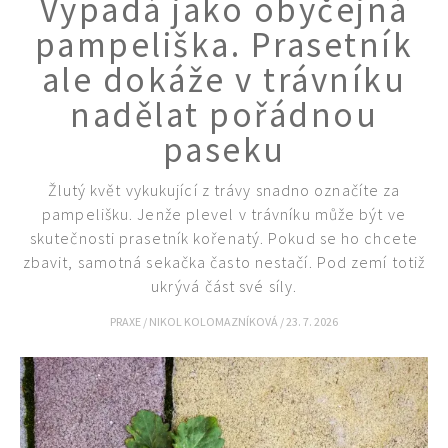
Vypadá jako obyčejná
KVÍZY A TESTY
pampeliška. Prasetník
ale dokáže v trávníku
nadělat pořádnou
paseku
Žlutý květ vykukující z trávy snadno označíte za
pampelišku. Jenže plevel v trávníku může být ve
skutečnosti prasetník kořenatý. Pokud se ho chcete
zbavit, samotná sekačka často nestačí. Pod zemí totiž
ukrývá část své síly.
PRAXE
/
NIKOL KOLOMAZNÍKOVÁ
/
23. 7. 2026