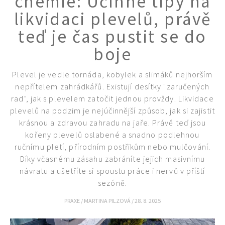
chemie: Účinné tipy na
likvidaci plevelů, právě
teď je čas pustit se do
boje
Plevel je vedle tornáda, kobylek a slimáků nejhorším
nepřítelem zahrádkářů. Existují desítky "zaručených
rad", jak s plevelem zatočit jednou provždy. Likvidace
plevelů na podzim je nejúčinnější způsob, jak si zajistit
krásnou a zdravou zahradu na jaře. Právě teď jsou
kořeny plevelů oslabené a snadno podlehnou
ručnímu pletí, přírodním postřikům nebo mulčování.
Díky včasnému zásahu zabráníte jejich masivnímu
návratu a ušetříte si spoustu práce i nervů v příští
sezóně.
PRAXE
/
MARTINA PILZOVÁ
/
28. 8. 2025