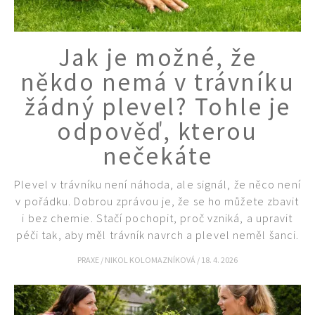
Jak je možné, že
někdo nemá v trávníku
žádný plevel? Tohle je
odpověď, kterou
nečekáte
Plevel v trávníku není náhoda, ale signál, že něco není
v pořádku. Dobrou zprávou je, že se ho můžete zbavit
i bez chemie. Stačí pochopit, proč vzniká, a upravit
péči tak, aby měl trávník navrch a plevel neměl šanci.
PRAXE
/
NIKOL KOLOMAZNÍKOVÁ
/
18. 4. 2026