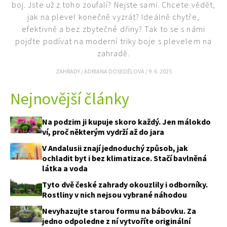
boj. Jste už z toho zoufalí? Nejste sami. Chcete vědět,
jak na plevel konečně vyzrát? Ideálně chytře,
efektivně a bez zbytečné dřiny? Tak to se s námi
pojďte podívat na moderní triky boje s plevelem na
zahradě.
ZAHRADY
/
ADRIANA DOSEDĚLOVÁ
/
9. 6. 2025
Nejnovější články
Na podzim ji kupuje skoro každý. Jen málokdo
ví, proč některým vydrží až do jara
V Andalusii znají jednoduchý způsob, jak
ochladit byt i bez klimatizace. Stačí bavlněná
látka a voda
Tyto dvě české zahrady okouzlily i odborníky.
Rostliny v nich nejsou vybrané náhodou
Nevyhazujte starou formu na bábovku. Za
jedno odpoledne z ní vytvoříte originální