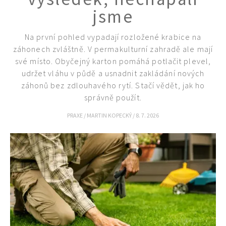
jsme
Na první pohled vypadají rozložené krabice na
záhonech zvláštně. V permakulturní zahradě ale mají
své místo. Obyčejný karton pomáhá potlačit plevel,
udržet vláhu v půdě a usnadnit zakládání nových
záhonů bez zdlouhavého rytí. Stačí vědět, jak ho
správně použít.
PRAXE
/
MARTIN KOPECKÝ
/
8. 7. 2026