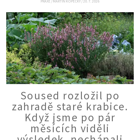
PRAXE
/
MARTIN KOPECKÝ
/
20. 7. 2026
Soused rozložil po
zahradě staré krabice.
Když jsme po pár
měsících viděli
výsledek, nechápali