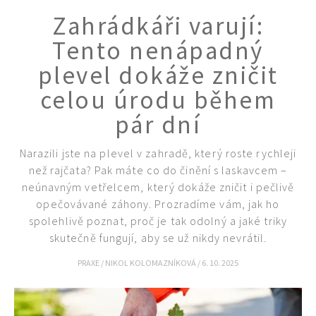
Zahrádkáři varují:
Tento nenápadný
plevel dokáže zničit
celou úrodu během
pár dní
Narazili jste na plevel v zahradě, který roste rychleji
než rajčata? Pak máte co do činění s laskavcem –
neúnavným vetřelcem, který dokáže zničit i pečlivě
opečovávané záhony. Prozradíme vám, jak ho
spolehlivě poznat, proč je tak odolný a jaké triky
skutečně fungují, aby se už nikdy nevrátil.
65 Kč
PRAXE
/
NIKOL KOLOMAZNÍKOVÁ
/
6. 10. 2025
Objednat >
Naše krásná zahrada Speciál