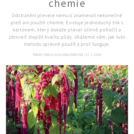
chemie
Odstranění plevele nemusí znamenat nekonečné
pletí ani použití chemie. Existuje jednoduchý trik s
kartonem, který dokáže plevel účinně potlačit a
zároveň zlepšit kvalitu půdy. Ukážeme vám, jak tuto
metodu správně použít a proč funguje.
PRAXE
/
NIKOL KOLOMAZNÍKOVÁ
/
27. 3. 2026
Naše krásná zahrada