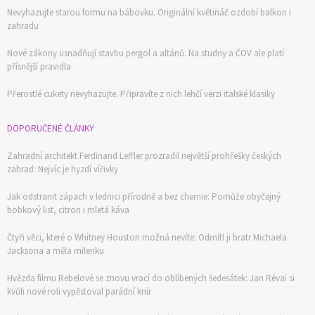
Nevyhazujte starou formu na bábovku. Originální květináč ozdobí balkon i
zahradu
Nové zákony usnadňují stavbu pergol a altánů. Na studny a ČOV ale platí
přísnější pravidla
Přerostlé cukety nevyhazujte. Připravíte z nich lehčí verzi italské klasiky
DOPORUČENÉ ČLÁNKY
Zahradní architekt Ferdinand Leffler prozradil největší prohřešky českých
zahrad: Nejvíc je hyzdí vířivky
Jak odstranit zápach v lednici přírodně a bez chemie: Pomůže obyčejný
bobkový list, citron i mletá káva
Čtyři věci, které o Whitney Houston možná nevíte: Odmítl ji bratr Michaela
Jacksona a měla milenku
Hvězda filmu Rebelové se znovu vrací do oblíbených šedesátek: Jan Révai si
kvůli nové roli vypěstoval parádní knír