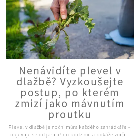
Nenávidíte plevel v
dlažbě? Vyzkoušejte
postup, po kterém
zmizí jako mávnutím
proutku
Plevel v dlažbě je noční můra každého zahrádkáře –
objevuje se od jara až do podzimu a dokáže zničit i