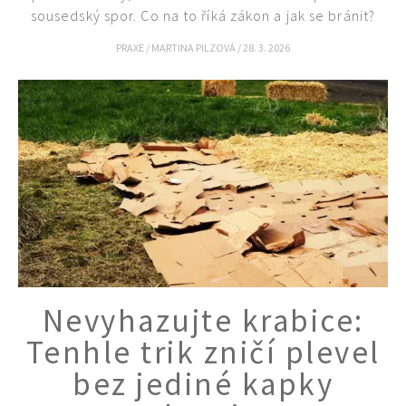
sousedský spor. Co na to říká zákon a jak se bránit?
PRAXE
/
MARTINA PILZOVÁ
/
28. 3. 2026
Nevyhazujte krabice:
Tenhle trik zničí plevel
bez jediné kapky