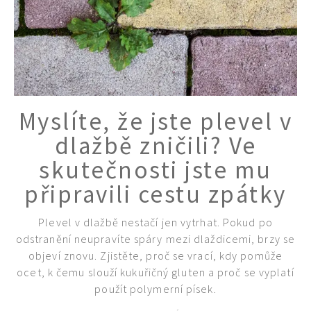
Myslíte, že jste plevel v
dlažbě zničili? Ve
skutečnosti jste mu
připravili cestu zpátky
Plevel v dlažbě nestačí jen vytrhat. Pokud po
odstranění neupravíte spáry mezi dlaždicemi, brzy se
objeví znovu. Zjistěte, proč se vrací, kdy pomůže
ocet, k čemu slouží kukuřičný gluten a proč se vyplatí
použít polymerní písek.