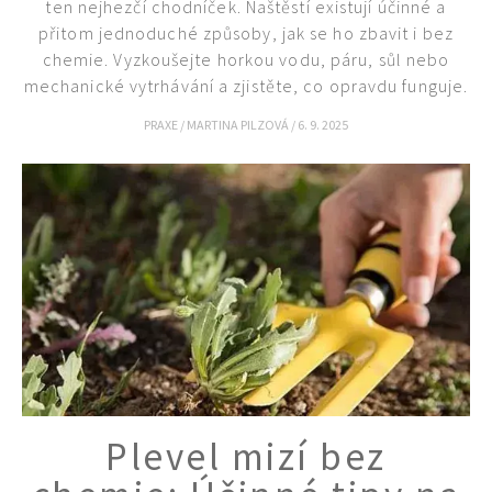
ten nejhezčí chodníček. Naštěstí existují účinné a
přitom jednoduché způsoby, jak se ho zbavit i bez
74 Kč
chemie. Vyzkoušejte horkou vodu, páru, sůl nebo
Objednat >
mechanické vytrhávání a zjistěte, co opravdu funguje.
PRAXE
/
MARTINA PILZOVÁ
/
6. 9. 2025
Plevel mizí bez