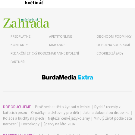
květináč
PŘEDPLATNÉ
APETITONLINE
OBCHODNÍ PODMÍNKY
KONTAKTY
MARIANNE
OCHRANA SOUKROMÍ
REDAKČNÍ ETICKÝ KODEX
MARIANNE BYDLENÍ
COOKIES ZÁSADY
PARTNEŘI
DOPORUČUJEME
Proč nechat těsto kynout v lednici
|
Rychlé recepty z
kuřecích prsou
|
Omáčky na těstoviny pro děti
|
Jak na dokonalou drobenku
|
Koláče a buchty na plech
|
Nejtěžší české jazykolamy
|
Minulý život podle data
narození
|
Horoskopy
|
Šperky na léto 2026