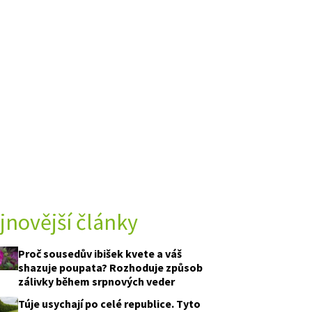
jnovější články
Proč sousedův ibišek kvete a váš
shazuje poupata? Rozhoduje způsob
zálivky během srpnových veder
Túje usychají po celé republice. Tyto