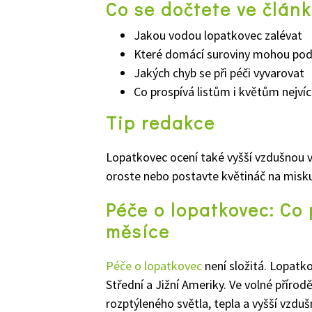
Co se dočtete ve člán
Jakou vodou lopatkovec zalévat
Které domácí suroviny mohou podp
Jakých chyb se při péči vyvarovat
Co prospívá listům i květům nejví
Tip redakce
Lopatkovec ocení také vyšší vzdušnou v
oroste nebo postavte květináč na misku
Péče o lopatkovec: Co 
měsíce
Péče o lopatkovec
není složitá. Lopatko
Střední a Jižní Ameriky. Ve volné přír
rozptýleného světla, tepla a vyšší vzdu