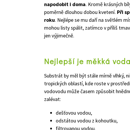
napodobit i doma
. Kromě krásných bíl
poměrně dlouhou dobou kvetení.
Při s
roku
. Nejlépe se mu daří na světlém mí
mohou listy spálit, zatímco v příliš tm
jen výjimečně.
Nejlepší je měkká vod
Substrát by měl být stále mírně vlhký, 
tropických oblastí, kde roste v prostře
vodovodu může časem způsobit hnědnutí š
zalévat:
dešťovou vodou,
odstátou vodou z kohoutku,
filtrovanou vodou.