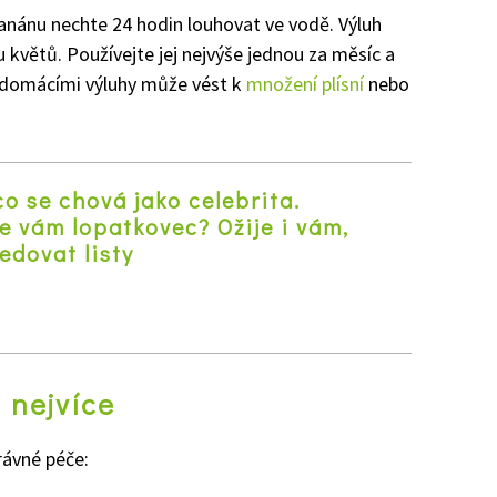
anánu nechte 24 hodin louhovat ve vodě. Výluh
u květů. Používejte jej nejvýše jednou za měsíc a
 s domácími výluhy může vést k
množení plísní
nebo
co se chová jako celebrita.
e vám lopatkovec? Ožije i vám,
ledovat listy
z
 nejvíce
rávné péče: