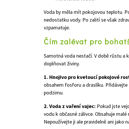
Voda by měla mít pokojovou teplotu. P
nedostatku vody. Po zalití se však zdr
vzpamatuje.
Čím zalévat pro bohatš
Samotná voda nestačí. V době růstu a k
doplňovat živiny.
1. Hnojivo pro kvetoucí pokojové ros
obsahem fosforu a draslíku. Přidávejte 
podzimu.
2. Voda z vaření vajec:
Pokud jste vejc
vodu k občasné zálivce. Obsahuje malé 
Nepoužívejte ji ale pravidelně ani jako 