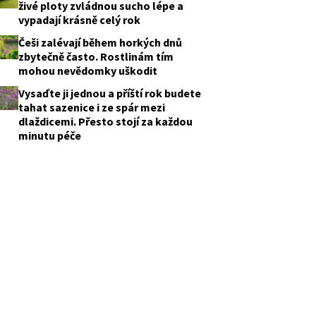
živé ploty zvládnou sucho lépe a
vypadají krásně celý rok
Češi zalévají během horkých dnů
zbytečně často. Rostlinám tím
mohou nevědomky uškodit
Vysaďte ji jednou a příští rok budete
tahat sazenice i ze spár mezi
dlaždicemi. Přesto stojí za každou
minutu péče