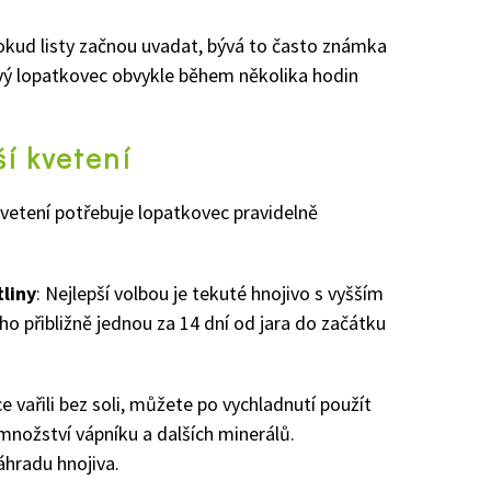
okud listy začnou uvadat, bývá to často známka
avý lopatkovec obvykle během několika hodin
í kvetení
vetení potřebuje lopatkovec pravidelně
tliny
: Nejlepší volbou je tekuté hnojivo s vyšším
ho přibližně jednou za 14 dní od jara do začátku
e vařili bez soli, můžete po vychladnutí použít
množství vápníku a dalších minerálů.
náhradu hnojiva.