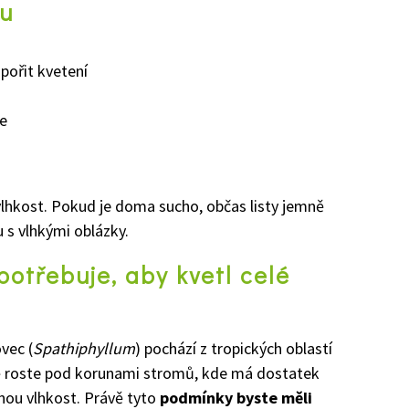
ku
ořit kvetení
ce
lhkost. Pokud je doma sucho, občas listy jemně
 s vlhkými oblázky.
potřebuje, aby kvetl celé
vec (
Spathiphyllum
) pochází z tropických oblastí
odě roste pod korunami stromů, kde má dostatek
šnou vlhkost. Právě tyto
podmínky byste měli