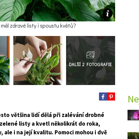
měl zdravé listy i spoustu květů?
Přejít
do
galerie
Ne
sto většina lidí dělá při zalévání drobné
elené listy a kvetl několikrát do roka,
ale i na její kvalitu. Pomoci mohou i dvě