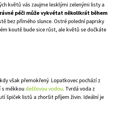
ých květů vás zaujme lesklými zelenými listy a
právné péči může vykvétat několikrát během
stě bez přímého slunce. Ostré polední paprsky
avém koutě bude sice růst, ale květů se dočkáte
a
nikdy však přemokřený. Lopatkovec pochází z
dí s měkkou
dešťovou vodou
. Tvrdá voda z
piček listů a zhoršit příjem živin. Ideální je