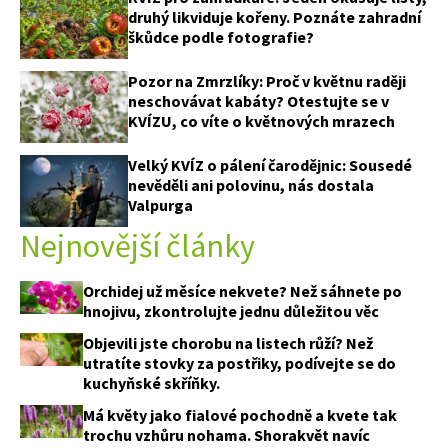
druhý likviduje kořeny. Poznáte zahradní
škůdce podle fotografie?
Pozor na Zmrzlíky: Proč v květnu raději
neschovávat kabáty? Otestujte se v
KVÍZU, co víte o květnových mrazech
Velký KVÍZ o pálení čarodějnic: Sousedé
nevěděli ani polovinu, nás dostala
Valpurga
Nejnovější články
Orchidej už měsíce nekvete? Než sáhnete po
hnojivu, zkontrolujte jednu důležitou věc
Objevili jste chorobu na listech růží? Než
utratíte stovky za postřiky, podívejte se do
kuchyňské skříňky.
Má květy jako fialové pochodně a kvete tak
trochu vzhůru nohama. Shorakvět navíc