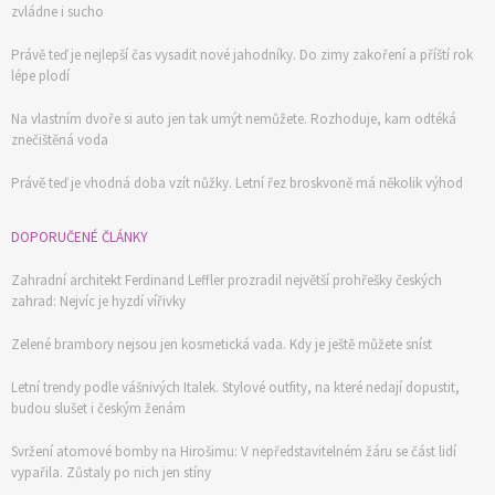
zvládne i sucho
Právě teď je nejlepší čas vysadit nové jahodníky. Do zimy zakoření a příští rok
lépe plodí
Na vlastním dvoře si auto jen tak umýt nemůžete. Rozhoduje, kam odtéká
znečištěná voda
Právě teď je vhodná doba vzít nůžky. Letní řez broskvoně má několik výhod
DOPORUČENÉ ČLÁNKY
Zahradní architekt Ferdinand Leffler prozradil největší prohřešky českých
zahrad: Nejvíc je hyzdí vířivky
Zelené brambory nejsou jen kosmetická vada. Kdy je ještě můžete sníst
Letní trendy podle vášnivých Italek. Stylové outfity, na které nedají dopustit,
budou slušet i českým ženám
Svržení atomové bomby na Hirošimu: V nepředstavitelném žáru se část lidí
vypařila. Zůstaly po nich jen stíny