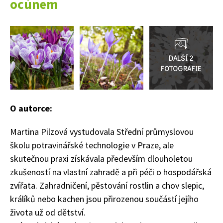
ocúnem
Přejít
do
galerie
O autorce:
Martina Pilzová vystudovala Střední průmyslovou
školu potravinářské technologie v Praze, ale
skutečnou praxi získávala především dlouholetou
zkušeností na vlastní zahradě a při péči o hospodářská
65 Kč
zvířata. Zahradničení, pěstování rostlin a chov slepic,
Objednat >
králíků nebo kachen jsou přirozenou součástí jejího
Naše krásná zahrada Speciál
života už od dětství.