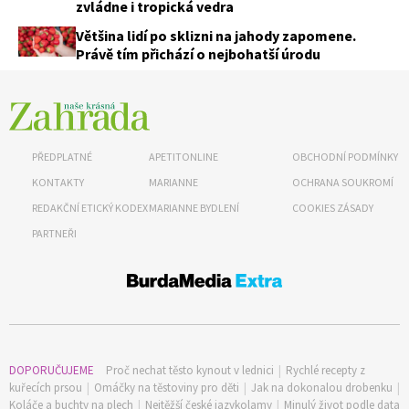
zvládne i tropická vedra
Většina lidí po sklizni na jahody zapomene.
Právě tím přichází o nejbohatší úrodu
PŘEDPLATNÉ
APETITONLINE
OBCHODNÍ PODMÍNKY
KONTAKTY
MARIANNE
OCHRANA SOUKROMÍ
REDAKČNÍ ETICKÝ KODEX
MARIANNE BYDLENÍ
COOKIES ZÁSADY
PARTNEŘI
DOPORUČUJEME
Proč nechat těsto kynout v lednici
|
Rychlé recepty z
kuřecích prsou
|
Omáčky na těstoviny pro děti
|
Jak na dokonalou drobenku
|
Koláče a buchty na plech
|
Nejtěžší české jazykolamy
|
Minulý život podle data