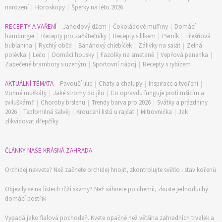
narození
|
Horoskopy
|
Šperky na léto 2026
RECEPTY A VAŘENÍ
Jahodový džem
|
Čokoládové muffiny
|
Domácí
hamburger
|
Recepty pro začátečníky
|
Recepty s lilkem
|
Perník
|
Třešňová
bublanina
|
Rychlý oběd
|
Banánový chlebíček
|
Zálivky na salát
|
Zelná
polévka
|
Lečo
|
Domácí housky
|
Fazolky na smetaně
|
Vepřová panenka
|
Zapečené brambory s uzeným
|
Sportovní nápoj
|
Recepty s rybízem
AKTUÁLNÍ TÉMATA
Pavoučí lilie
|
Chaty a chalupy
|
Inspirace a tvoření
|
Vonné muškáty
|
Jaké stromy do jílu
|
Co opravdu funguje proti mšicím a
sviluškám?
|
Choroby brslenu
|
Trendy barva pro 2026
|
Svátky a prázdniny
2026
|
Teplomilná šalvěj
|
Kroucení listů u rajčat
|
Mitrovnička
|
Jak
zlikvidovat dřepčíky
ČLÁNKY NAŠE KRÁSNÁ ZAHRADA
Orchidej nekvete? Než začnete orchidej hnojit, zkontrolujte světlo i stav kořenů
Objevily se na listech růží skvrny? Než sáhnete po chemii, zkuste jednoduchý
domácí postřik
Vypadá jako fialová pochodeň. Kvete opačně než většina zahradních trvalek a