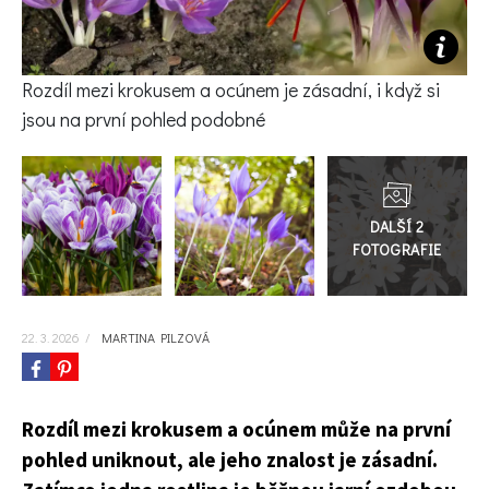
KVÍZY A TESTY
Rozdíl mezi krokusem a ocúnem je zásadní, i když si
jsou na první pohled podobné
Přejít
do
galerie
22. 3. 2026
/
MARTINA PILZOVÁ
Rozdíl mezi krokusem a ocúnem může na první
pohled uniknout, ale jeho znalost je zásadní.