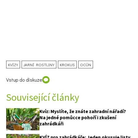
74 Kč
Objednat >
KVÍZY
JARNÍ ROSTLINY
KROKUS
OCÚN
Vstup do diskuze
Související články
Kvíz: Myslíte, že znáte zahradní nářadí?
Na jedné pomůcce pohoří i zkušení
zahrádkáři
KVÍZ pro zahrádkáře: Jeden okusuje listy,