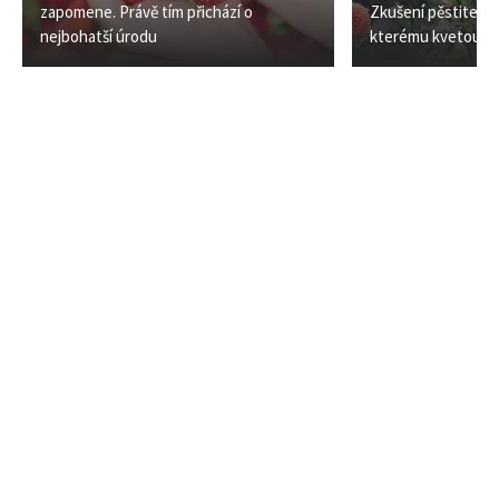
zapomene. Právě tím přichází o
Zkušení pěstitelé zn
nejbohatší úrodu
kterému kvetou až