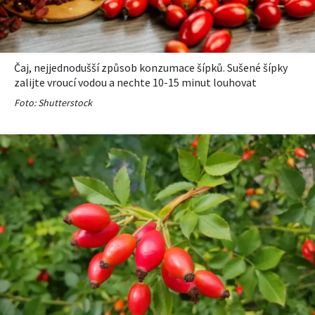
KVÍZY A TESTY
Čaj, nejjednodušší způsob konzumace šípků. Sušené šípky
zalijte vroucí vodou a nechte 10-15 minut louhovat
Foto: Shutterstock