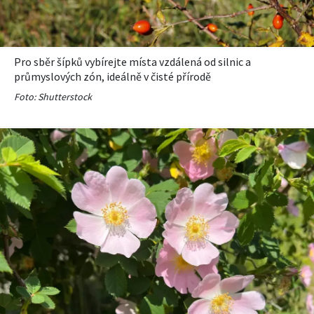
Pro sběr šípků vybírejte místa vzdálená od silnic a
průmyslových zón, ideálně v čisté přírodě
Foto: Shutterstock