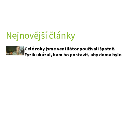
Nejnovější články
Celé roky jsme ventilátor používali špatně.
Fyzik ukázal, kam ho postavit, aby doma bylo
příjemněji
Jak vypadají zahrady českých celebrit? Jedna
připomíná zámecký park, jiná sází na divokou
přírodu
Objevily se na listech cuket skvrny? Než
sáhnete po postřiku, zkontrolujte tyto tři věci
Sousedi sypou k rajčatům sodu i popel. Funguje
to, ale jedna chyba může rostliny poškodit