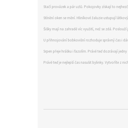
Stačí provázek a pár uzlů. Pokojovky získají to nejhe
Stínění oken se mění. Hliníkové žaluzie ustupují látkov
Šišky mají na zahradě víc využití, než se zdá. Poslouž
U přihnojování bobkovišní rozhoduje správný čas i dáv
Srpen přeje hrášku i fazolím. Právě teď dozrávají jedny 
Právě teď je nejlepší čas nasušit bylinky. Vytvoříte z ni