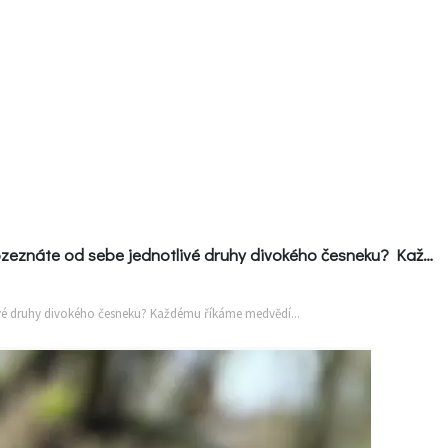
Rozeznáte od sebe jednotlivé druhy divokého česneku? Každému říkáme medvědí...
ivé druhy divokého česneku? Každému říkáme medvědí...
E
ZAHRADNÍ ARCHITEKTURA
PORA
Zpět
ná
Ferdinand
na
da
radí
článek
árium
ZahrAppka
by
Inspirace