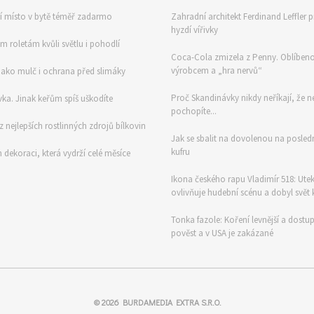
zčí místo v bytě téměř zadarmo
Zahradní architekt Ferdinand Leffler p
hyzdí vířivky
ým roletám kvůli světlu i pohodlí
Coca-Cola zmizela z Penny. Oblíbeno
výrobcem a „hra nervů“
í jako mulč i ochrana před slimáky
Proč Skandinávky nikdy neříkají, že ne
ka. Jinak keřům spíš uškodíte
pochopíte...
z nejlepších rostlinných zdrojů bílkovin
Jak se sbalit na dovolenou na poslední
kufru
ch dekoraci, která vydrží celé měsíce
Ikona českého rapu Vladimír 518: Utek
ovlivňuje hudební scénu a dobyl svět 
Tonka fazole: Koření levnější a dostup
pověst a v USA je zakázané
© 2026
BURDAMEDIA EXTRA S.R.O.