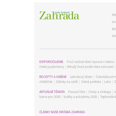
PŘ
KO
RE
PA
DOPORUČUJEME
Proč nechat těsto kynout v lednici
české jazykolamy
|
Minulý život podle data narození
RECEPTY A VAŘENÍ
Jahodový džem
|
Čokoládové m
chlebíček
|
Zálivky na salát
|
Zelná polévka
|
Lečo
|
AKTUÁLNÍ TÉMATA
Pavoučí lilie
|
Chaty a chalupy
|
I
barva pro 2026
|
Svátky a prázdniny 2026
|
Teplomilná 
ČLÁNKY NAŠE KRÁSNÁ ZAHRADA