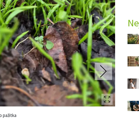
Ne
Ý ČAS
SOUTĚŽTE O CENY
KVÍZY
ní
ka
nost
í
i
ce
vosti
o pažitka
Česnek pod
Foto: Se svo