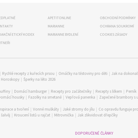
EDPLATNÉ
APETITONLINE
OBCHODNÍ PODMÍNKY
NTAKTY
MARIANNE
OCHRANA SOUKROMÍ
DAKČNÍ ETICKÝ KODEX
MARIANNE BYDLENÍ
COOKIES ZÁSADY
RTNEŘI
|
Rychlé recepty z kuřecích prsou
|
Omáčky na těstoviny pro děti
|
Jak na dokona
|
Horoskopy
|
Šperky na léto 2026
uffiny
|
Domácí hamburger
|
Recepty pro začátečníky
|
Recepty s lilkem
|
Perník
Domácí housky
|
Fazolky na smetaně
|
Vepřová panenka
|
Zapečené brambory s
nspirace a tvoření
|
Vonné muškáty
|
Jaké stromy do jílu
|
Co opravdu funguje pro
šalvěj
|
Kroucení listů u rajčat
|
Mitrovnička
|
Jak zlikvidovat dřepčíky
DOPORUČENÉ ČLÁNKY