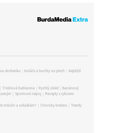
lou drobenku
|
Koláče a buchty na plech
|
Nejtěžší
|
Třešňová bublanina
|
Rychlý oběd
|
Banánový
 uzeným
|
Sportovní nápoj
|
Recepty s rybízem
ti mšicím a sviluškám?
|
Choroby brslenu
|
Trendy