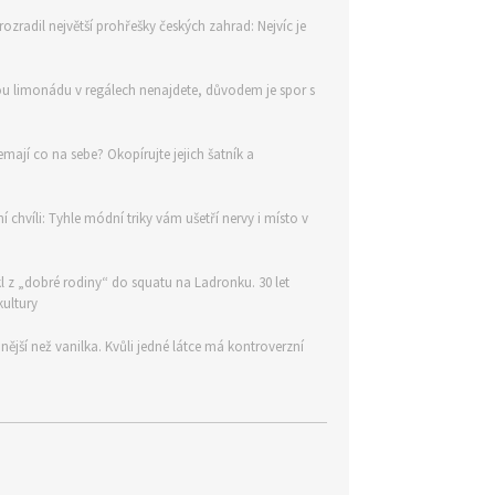
rozradil největší prohřešky českých zahrad: Nejvíc je
u limonádu v regálech nenajdete, důvodem je spor s
mají co na sebe? Okopírujte jejich šatník a
 chvíli: Tyhle módní triky vám ušetří nervy i místo v
l z „dobré rodiny“ do squatu na Ladronku. 30 let
kultury
nější než vanilka. Kvůli jedné látce má kontroverzní