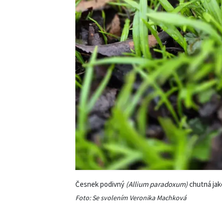
Růže
VIDEA
VOLN
Zahrad
turisti
Zelená
domác
Domác
mazlíčc
Dekora
Zajíma
Česnek podivný
(Allium paradoxum)
chutná jak
Foto: Se svolením Veronika Machková