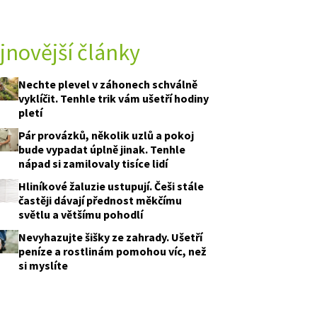
jnovější články
 A TESTY
Nechte plevel v záhonech schválně
vyklíčit. Tenhle trik vám ušetří hodiny
pletí
Pár provázků, několik uzlů a pokoj
bude vypadat úplně jinak. Tenhle
nápad si zamilovaly tisíce lidí
Hliníkové žaluzie ustupují. Češi stále
častěji dávají přednost měkčímu
světlu a většímu pohodlí
Nevyhazujte šišky ze zahrady. Ušetří
peníze a rostlinám pomohou víc, než
ivný
(Allium paradoxum)
tvoří koberce
si myslíte
lením Veronika Machková