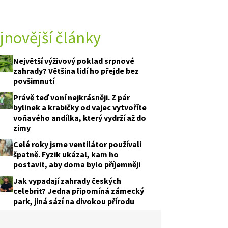
jnovější články
 A TESTY
Největší výživový poklad srpnové
zahrady? Většina lidí ho přejde bez
povšimnutí
Právě teď voní nejkrásněji. Z pár
bylinek a krabičky od vajec vytvoříte
voňavého andílka, který vydrží až do
zimy
Celé roky jsme ventilátor používali
špatně. Fyzik ukázal, kam ho
postavit, aby doma bylo příjemněji
Jak vypadají zahrady českých
celebrit? Jedna připomíná zámecký
park, jiná sází na divokou přírodu