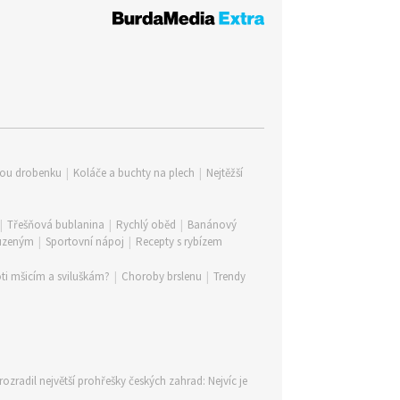
lou drobenku
|
Koláče a buchty na plech
|
Nejtěžší
|
Třešňová bublanina
|
Rychlý oběd
|
Banánový
 uzeným
|
Sportovní nápoj
|
Recepty s rybízem
ti mšicím a sviluškám?
|
Choroby brslenu
|
Trendy
rozradil největší prohřešky českých zahrad: Nejvíc je