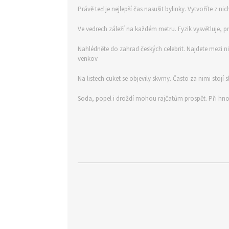
Právě teď je nejlepší čas nasušit bylinky. Vytvoříte z ni
Ve vedrech záleží na každém metru. Fyzik vysvětluje, 
Nahlédněte do zahrad českých celebrit. Najdete mezi n
venkov
Na listech cuket se objevily skvrny. Často za nimi stojí
Soda, popel i droždí mohou rajčatům prospět. Při hno