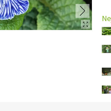
Ne
Ý ČAS
SOUTĚŽTE O CENY
KVÍZY
ní
ka
nost
í
i
ce
vosti