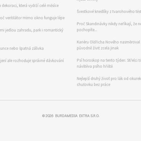
ch dekoraci, která vydrží celé měsíce
Švestkové knedlíky z tvarohového těs
proč ventilátor mimo okno funguje lépe
Proč Skandinávky nikdy neříkají, že ne
pochopíte...
imi jedlou zahradu, park i romantický
Kariéru Oldřicha Nového nasměroval s
původně živit zcela jinak
 slunce nebo špatná zálivka
Psí horoskop na tento týden: Střelci 
jení ale rozhoduje správné dávkování
návštěva psího hřiště
Nejlepší druhý život pro lák od okurek
chuťovku bez práce
© 2026
BURDAMEDIA EXTRA S.R.O.