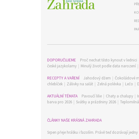
PŘ
KO
RE
PA
DOPORUČUJEME
Proč nechat těsto kynout v lednici
české jazykolamy
|
Minulý život podle data narození
RECEPTY A VAŘENÍ
Jahodový džem
|
Čokoládové m
chlebíček
|
Zálivky na salát
|
Zelná polévka
|
Lečo
|
AKTUÁLNÍ TÉMATA
Pavoučí lilie
|
Chaty a chalupy
|
I
barva pro 2026
|
Svátky a prázdniny 2026
|
Teplomilná 
ČLÁNKY NAŠE KRÁSNÁ ZAHRADA
Srpen přeje hrášku i fazolím. Právě teď dozrávají jedny 