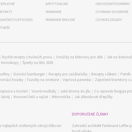
EDPLATNÉ
APETITONLINE
OBCHODNÍ PODMÍNKY
NTAKTY
MARIANNE
OCHRANA SOUKROMÍ
DAKČNÍ ETICKÝ KODEX
MARIANNE BYDLENÍ
COOKIES ZÁSADY
RTNEŘI
|
Rychlé recepty z kuřecích prsou
|
Omáčky na těstoviny pro děti
|
Jak na dokona
|
Horoskopy
|
Šperky na léto 2026
uffiny
|
Domácí hamburger
|
Recepty pro začátečníky
|
Recepty s lilkem
|
Perník
Domácí housky
|
Fazolky na smetaně
|
Vepřová panenka
|
Zapečené brambory s
nspirace a tvoření
|
Vonné muškáty
|
Jaké stromy do jílu
|
Co opravdu funguje pro
šalvěj
|
Kroucení listů u rajčat
|
Mitrovnička
|
Jak zlikvidovat dřepčíky
DOPORUČENÉ ČLÁNKY
z nejlepších rostlinných zdrojů bílkovin
Zahradní architekt Ferdinand Leffler p
hyzdí vířivky