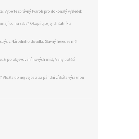
ta: Vyberte správný tvaroh pro dokonalý výsledek
mají co na sebe? Okopírujte jejich šatník a
trýc z Národního divadla: Slavný herec se měl
touží po objevování nových míst, Váhy potěší
? Vložte do něj vejce a za pár dní získáte výraznou