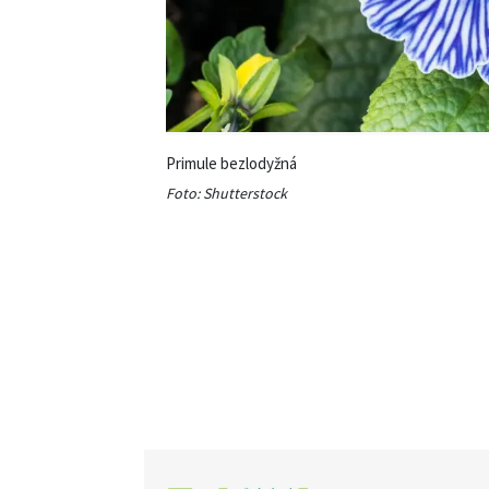
Růže
VIDEA
VOLN
Zahrad
Primule bezlodyžná
turisti
Foto: Shutterstock
Zelená
domác
Domác
mazlíčc
Dekora
Zajíma