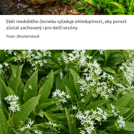
Sběr medvědího česneku vyžaduje ohleduplnost, aby porost
zůstal zachovaný i pro další sezóny
Foto: Shutterstock