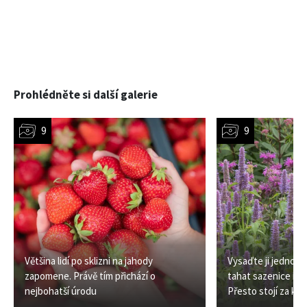
Prohlédněte si další galerie
Většina lidí po sklizni na jahody
Vysaďte ji jednou a
zapomene. Právě tím přichází o
tahat sazenice i ze
nejbohatší úrodu
Přesto stojí za ka