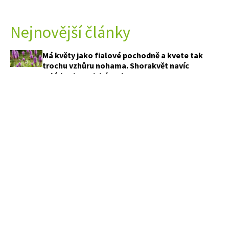
Nejnovější články
Má květy jako fialové pochodně a kvete tak
trochu vzhůru nohama. Shorakvět navíc
zvládne i tropická vedra
Většina lidí po sklizni na jahody zapomene.
Právě tím přichází o nejbohatší úrodu
Mysleli jste, že na vlastním pozemku můžete
všechno? Kvůli mytí auta můžete přijít o desítky
tisíc
Pár minut práce po sklizni broskví rozhodne o
tom, kolik jich sklidíte příští rok
PŘEDPLATNÉ
APETITONLINE
OBCHODNÍ PODMÍNKY