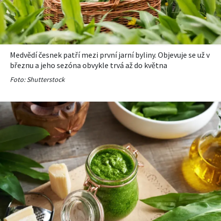
KVÍZY A TESTY
Medvědí česnek patří mezi první jarní byliny. Objevuje se už v
březnu a jeho sezóna obvykle trvá až do května
Foto: Shutterstock