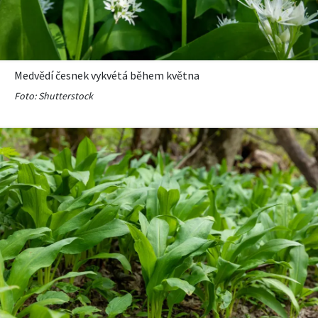
Medvědí česnek vykvétá během května
Foto: Shutterstock