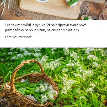
Česnek medvědí je vynikající na přípravu tvarohové
pomazánky nebo jen tak, na chleba s máslem
Foto: Shutterstock