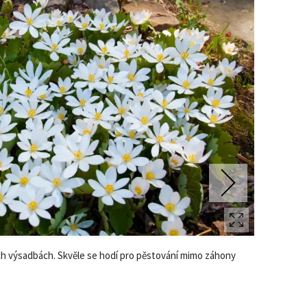
Voda
na
e
zahradě
Stavby
a
ka
vá
da
ch výsadbách. Skvěle se hodí pro pěstování mimo záhony
Listy krevni
Foto: Shutte