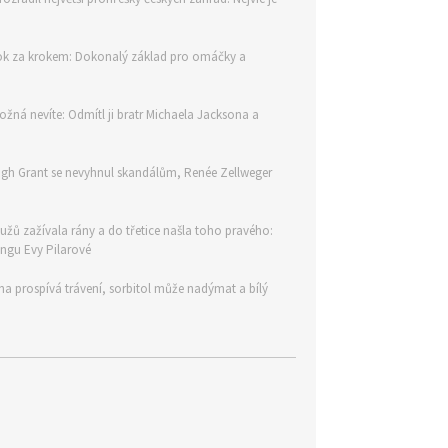
 krok za krokem: Dokonalý základ pro omáčky a
ožná nevíte: Odmítl ji bratr Michaela Jacksona a
 Hugh Grant se nevyhnul skandálům, Renée Zellweger
žů zažívala rány a do třetice našla toho pravého:
ingu Evy Pilarové
na prospívá trávení, sorbitol může nadýmat a bílý