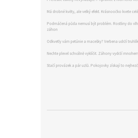
Má drobné květy, ale velký efekt. Krásnoočko kvete celé l
Podmáčená půda nemusí být problém. Rostliny do vlh
záhon
Odkvetly vám petúnie a macešky? Verbena udrží truhlí
Nechte plevel schválně vyklíčit. Záhony vydrží mnohem
Stačí provázek a pár uzlů. Pokojovky získají to nejhe