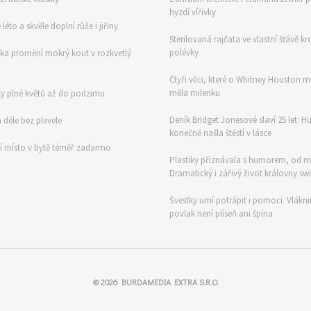
hyzdí vířivky
éto a skvěle doplní růže i jiřiny
Sterilovaná rajčata ve vlastní šťávě
polévky
ka promění mokrý kout v rozkvetlý
Čtyři věci, které o Whitney Houston m
měla milenku
ky plné květů až do podzimu
Deník Bridget Jonesové slaví 25 let:
 déle bez plevele
konečně našla štěstí v lásce
zčí místo v bytě téměř zadarmo
Plastiky přiznávala s humorem, od mu
Dramatický i zářivý život královny sw
Švestky umí potrápit i pomoci. Vlákni
povlak není plíseň ani špína
© 2026
BURDAMEDIA EXTRA S.R.O.