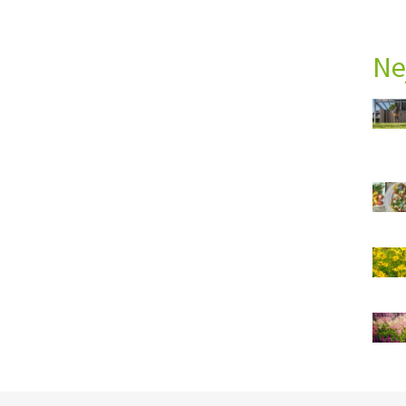
Ne
Ý ČAS
SOUTĚŽTE O CENY
KVÍZY
ní
ka
nost
í
i
ce
vosti