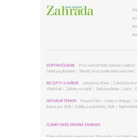
PŘ
KO
RE
PA
DOPORUČUJEME
Proč nechat těsto kynout v lednici
české jazykolamy
|
Minulý život podle data narození
RECEPTY A VAŘENÍ
Jahodový džem
|
Čokoládové m
chlebíček
|
Zálivky na salát
|
Zelná polévka
|
Lečo
|
AKTUÁLNÍ TÉMATA
Pavoučí lilie
|
Chaty a chalupy
|
I
barva pro 2026
|
Svátky a prázdniny 2026
|
Teplomilná 
ČLÁNKY NAŠE KRÁSNÁ ZAHRADA
Přerostlé cukety nevyhazujte. Připravíte z nich lehčí verz