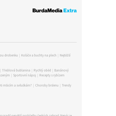
lou drobenku
|
Koláče a buchty na plech
|
Nejtěžší
|
Třešňová bublanina
|
Rychlý oběd
|
Banánový
 uzeným
|
Sportovní nápoj
|
Recepty s rybízem
ti mšicím a sviluškám?
|
Choroby brslenu
|
Trendy
rozradil největší prohřešky českých zahrad: Nejvíc je