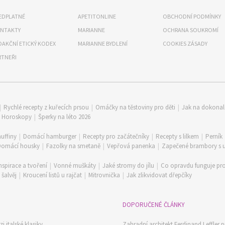
EDPLATNÉ
APETITONLINE
OBCHODNÍ PODMÍNKY
NTAKTY
MARIANNE
OCHRANA SOUKROMÍ
DAKČNÍ ETICKÝ KODEX
MARIANNE BYDLENÍ
COOKIES ZÁSADY
RTNEŘI
|
Rychlé recepty z kuřecích prsou
|
Omáčky na těstoviny pro děti
|
Jak na dokona
|
Horoskopy
|
Šperky na léto 2026
uffiny
|
Domácí hamburger
|
Recepty pro začátečníky
|
Recepty s lilkem
|
Perník
Domácí housky
|
Fazolky na smetaně
|
Vepřová panenka
|
Zapečené brambory s
nspirace a tvoření
|
Vonné muškáty
|
Jaké stromy do jílu
|
Co opravdu funguje pro
šalvěj
|
Kroucení listů u rajčat
|
Mitrovnička
|
Jak zlikvidovat dřepčíky
DOPORUČENÉ ČLÁNKY
i italské klasiky
Zahradní architekt Ferdinand Leffler p