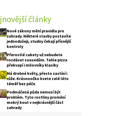
jnovější články
 A TESTY
Nové zákony mění pravidla pro
zahrady. Některé stavby postavíte
jednodušeji, studny čekají přísnější
kontroly
Přerostlé cukety už nebudete
rozdávat sousedům. Tahle pizza
překvapí i milovníky klasiky
Má drobné květy, přesto zastíní i
růže. Krásnoočko kvete celé léto
téměř bez péče
Podmáčená půda nemusí být
problém. Tyto rostliny promění
mokrý kout v nejkrásnější část
zahrady