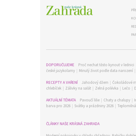
PŘ
KO
RE
PA
DOPORUČUJEME
Proč nechat těsto kynout v lednici
české jazykolamy
|
Minulý život podle data narození
RECEPTY A VAŘENÍ
Jahodový džem
|
Čokoládové m
chlebíček
|
Zálivky na salát
|
Zelná polévka
|
Lečo
|
AKTUÁLNÍ TÉMATA
Pavoučí lilie
|
Chaty a chalupy
|
I
barva pro 2026
|
Svátky a prázdniny 2026
|
Teplomilná 
ČLÁNKY NAŠE KRÁSNÁ ZAHRADA
Moderní pokojovky v chladu chřadnou. Babičky dobře v