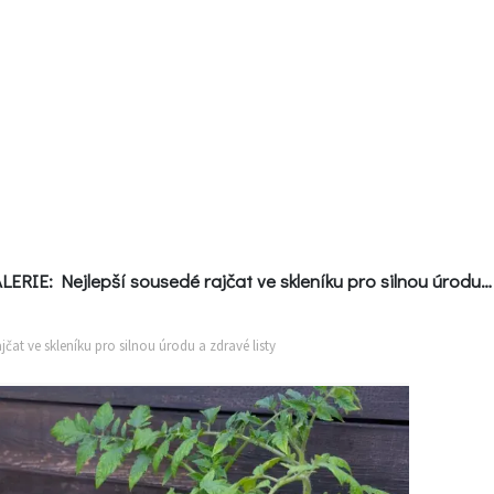
GALERIE: Nejlepší sousedé rajčat ve skleníku pro silnou úrodu a zdravé listy
ajčat ve skleníku pro silnou úrodu a zdravé listy
E
ZAHRADNÍ ARCHITEKTURA
PORA
Zpět
ná
Ferdinand
na
da
radí
článek
árium
ZahrAppka
by
Inspirace