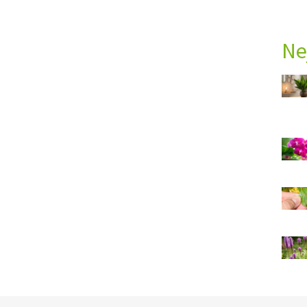
Foto: Shutte
Ne
Ý ČAS
SOUTĚŽTE O CENY
KVÍZY
ní
ka
nost
í
i
ce
vosti