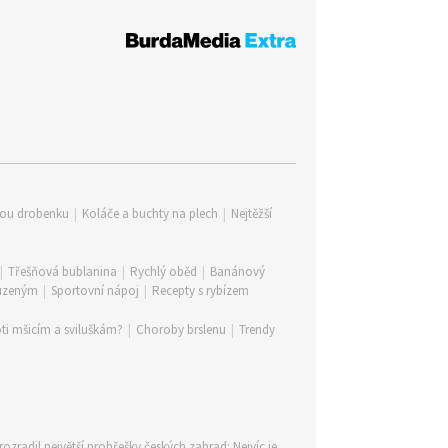
lou drobenku
|
Koláče a buchty na plech
|
Nejtěžší
|
Třešňová bublanina
|
Rychlý oběd
|
Banánový
 uzeným
|
Sportovní nápoj
|
Recepty s rybízem
ti mšicím a sviluškám?
|
Choroby brslenu
|
Trendy
rozradil největší prohřešky českých zahrad: Nejvíc je