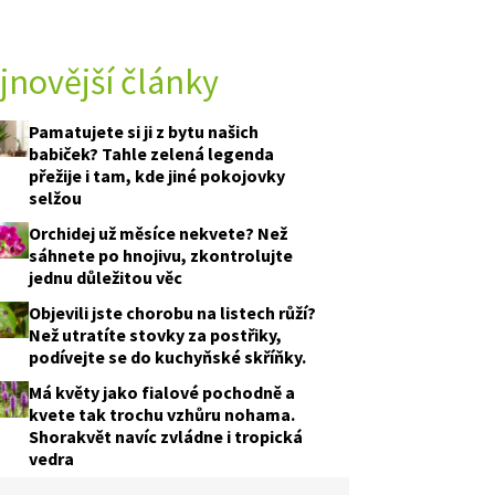
rstock
jnovější články
 A TESTY
Pamatujete si ji z bytu našich
babiček? Tahle zelená legenda
přežije i tam, kde jiné pokojovky
selžou
Orchidej už měsíce nekvete? Než
sáhnete po hnojivu, zkontrolujte
jednu důležitou věc
Objevili jste chorobu na listech růží?
Než utratíte stovky za postřiky,
podívejte se do kuchyňské skříňky.
Má květy jako fialové pochodně a
kvete tak trochu vzhůru nohama.
Shorakvět navíc zvládne i tropická
vedra