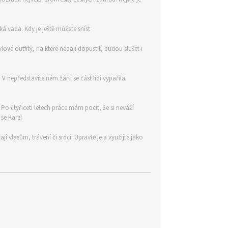
á vada. Kdy je ještě můžete sníst
ylové outfity, na které nedají dopustit, budou slušet i
 nepředstavitelném žáru se část lidí vypařila.
. Po čtyřiceti letech práce mám pocit, že si neváží
 se Karel
 vlasům, trávení či srdci. Upravte je a využijte jako