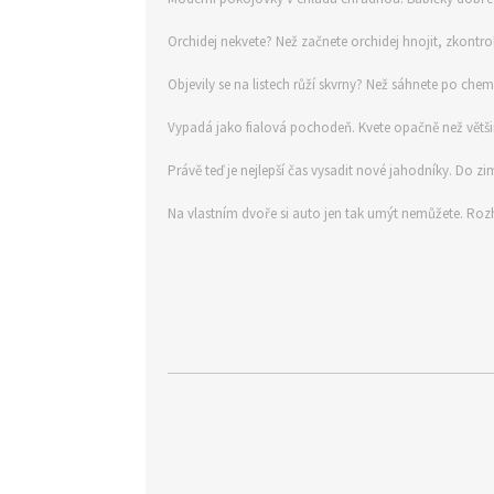
Orchidej nekvete? Než začnete orchidej hnojit, zkontrol
Objevily se na listech růží skvrny? Než sáhnete po che
Vypadá jako fialová pochodeň. Kvete opačně než větši
Právě teď je nejlepší čas vysadit nové jahodníky. Do zim
Na vlastním dvoře si auto jen tak umýt nemůžete. Ro