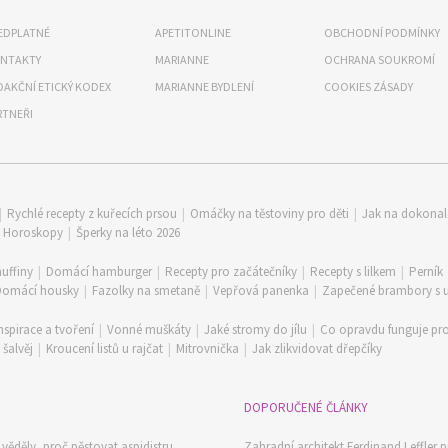
EDPLATNÉ
APETITONLINE
OBCHODNÍ PODMÍNKY
NTAKTY
MARIANNE
OCHRANA SOUKROMÍ
DAKČNÍ ETICKÝ KODEX
MARIANNE BYDLENÍ
COOKIES ZÁSADY
RTNEŘI
|
Rychlé recepty z kuřecích prsou
|
Omáčky na těstoviny pro děti
|
Jak na dokona
|
Horoskopy
|
Šperky na léto 2026
uffiny
|
Domácí hamburger
|
Recepty pro začátečníky
|
Recepty s lilkem
|
Perník
Domácí housky
|
Fazolky na smetaně
|
Vepřová panenka
|
Zapečené brambory s
nspirace a tvoření
|
Vonné muškáty
|
Jaké stromy do jílu
|
Co opravdu funguje pro
šalvěj
|
Kroucení listů u rajčat
|
Mitrovnička
|
Jak zlikvidovat dřepčíky
DOPORUČENÉ ČLÁNKY
ěděly, proč pěstovat aspidistru
Zahradní architekt Ferdinand Leffler p