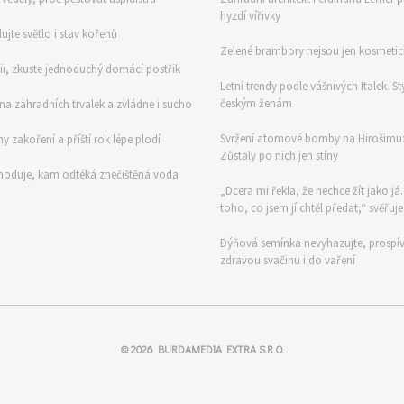
hyzdí vířivky
ujte světlo i stav kořenů
Zelené brambory nejsou jen kosmetick
mii, zkuste jednoduchý domácí postřik
Letní trendy podle vášnivých Italek. St
českým ženám
na zahradních trvalek a zvládne i sucho
Svržení atomové bomby na Hirošimu: V
y zakoření a příští rok lépe plodí
Zůstaly po nich jen stíny
zhoduje, kam odtéká znečištěná voda
„Dcera mi řekla, že nechce žít jako já
toho, co jsem jí chtěl předat,“ svěřuje
Dýňová semínka nevyhazujte, prospívají
zdravou svačinu i do vaření
© 2026
BURDAMEDIA EXTRA S.R.O.