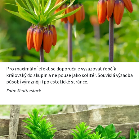
Pro maximální efekt se doporučuje vysazovat řebčík
královský do skupin a ne pouze jako solitér. Souvislá výsadba
působí výrazněji i po estetické stránce.
Foto: Shutterstock