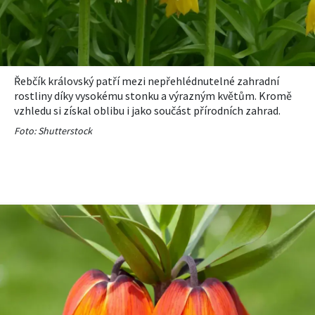
Řebčík královský patří mezi nepřehlédnutelné zahradní
rostliny díky vysokému stonku a výrazným květům. Kromě
vzhledu si získal oblibu i jako součást přírodních zahrad.
Foto: Shutterstock