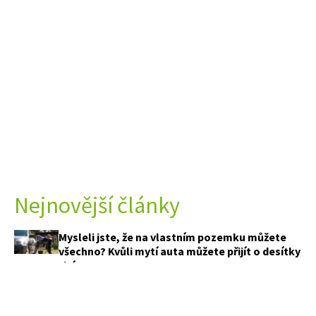
Nejnovější články
Mysleli jste, že na vlastním pozemku můžete
všechno? Kvůli mytí auta můžete přijít o desítky
tisíc
Pár minut práce po sklizni broskví rozhodne o
tom, kolik jich sklidíte příští rok