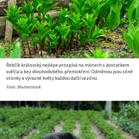
Řebčík královský nejlépe prospívá na místech s dostatkem
světla a bez dlouhodobého přemokření. Odměnou jsou silné
stonky a výrazné květy každou další sezónu.
Foto: Shutterstock