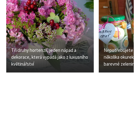
Tři druhy hortenzií, jeden nápad a
Nepotřebujete boh
dekorace, která vypadá jako z luxusního
několika okurek a 
květinářství
barevné zeleninové