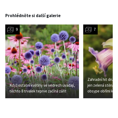
Prohlédněte si další galerie
Zahradní hit druhé 
Když ostatní květiny ve vedrech uvadají,
jen zelená stěna. 
těchto 8 trvalek teprve začíná zářit
obsype obřími kvě