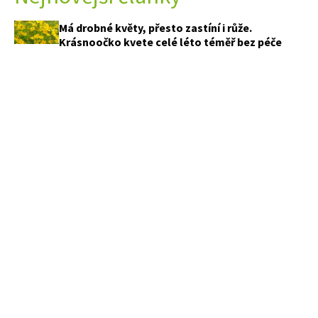
Má drobné květy, přesto zastíní i růže.
Krásnoočko kvete celé léto téměř bez péče
Podmáčená půda nemusí být problém. Tyto
rostliny promění mokrý kout v nejkrásnější část
zahrady
Odkvetly vám petúnie a macešky? Tahle
osvědčená balkonovka pokvete až do prvních
mrazíků
Nechte plevel v záhonech schválně vyklíčit.
Tenhle trik vám ušetří hodiny pletí
PŘEDPLATNÉ
APETITONLINE
OBCHODNÍ PODMÍNKY
KONTAKTY
MARIANNE
OCHRANA SOUKROMÍ
REDAKČNÍ ETICKÝ KODEX
MARIANNE BYDLENÍ
COOKIES ZÁSADY