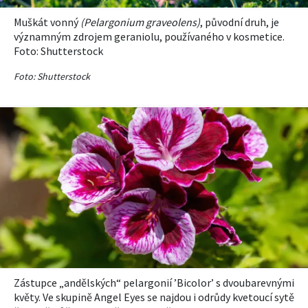
KVÍZY A TESTY
Muškát
vonný
(
Pelargonium g
raveolens
)
, původní druh, je
významným zdrojem geraniolu, používaného v kosmetice.
Foto: Shutterstock
Foto: Shutterstock
Zástupce „andělských“ pelargonií
’
Bicolor
’ s dvoubarevnými
květy. Ve skupině Angel Eyes
se najdou i odrůdy kvetoucí sytě