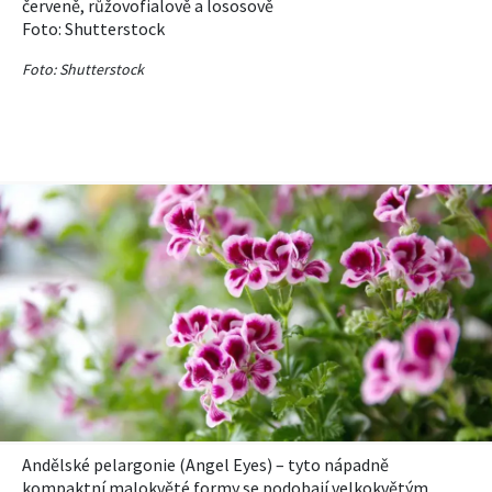
červeně, růžovofialově a lososově
Foto: Shutterstock
Foto: Shutterstock
Andělské pelargonie
(Angel E
yes
)
–⁠
tyto nápadně
kompaktní malokvěté formy se podobají velkokvětým