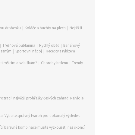
lou drobenku
|
Koláče a buchty na plech
|
Nejtěžší
|
Třešňová bublanina
|
Rychlý oběd
|
Banánový
 uzeným
|
Sportovní nápoj
|
Recepty s rybízem
ti mšicím a sviluškám?
|
Choroby brslenu
|
Trendy
rozradil největší prohřešky českých zahrad: Nejvíc je
ta: Vyberte správný tvaroh pro dokonalý výsledek
ící barevné kombinace musíte vyzkoušet, než skončí