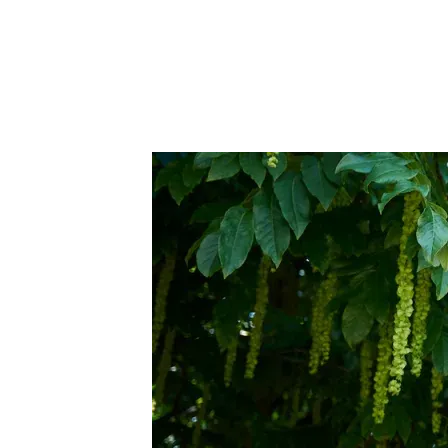
Trvalky
Vodní rostliny
Růže
VIDEA
VOLN
Zahradn
Zelená
Domácí
Dekora
Zajíma