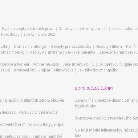
|
Rychlé recepty z kuřecích prsou
|
Omáčky na těstoviny pro děti
|
Jak na dokona
|
Horoskopy
|
Šperky na léto 2026
uffiny
|
Domácí hamburger
|
Recepty pro začátečníky
|
Recepty s lilkem
|
Perník
Domácí housky
|
Fazolky na smetaně
|
Vepřová panenka
|
Zapečené brambory s
nspirace a tvoření
|
Vonné muškáty
|
Jaké stromy do jílu
|
Co opravdu funguje pro
šalvěj
|
Kroucení listů u rajčat
|
Mitrovnička
|
Jak zlikvidovat dřepčíky
DOPORUČENÉ ČLÁNKY
z nejlepších rostlinných zdrojů bílkovin
Zahradní architekt Ferdinand Leffler p
hyzdí vířivky
ch dekoraci, která vydrží celé měsíce
Švestkové knedlíky z tvarohového těs
proč ventilátor mimo okno funguje lépe
Co nosí módní influencerky? Následuj
léto
imi jedlou zahradu, park i romantický