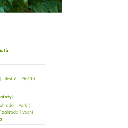
istů
| Jílovitá | Písčitá
ní styl
ahrada | Park |
í zahrada | Vodní
a