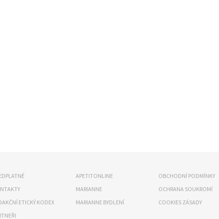
EDPLATNÉ
APETITONLINE
OBCHODNÍ PODMÍNKY
NTAKTY
MARIANNE
OCHRANA SOUKROMÍ
DAKČNÍ ETICKÝ KODEX
MARIANNE BYDLENÍ
COOKIES ZÁSADY
RTNEŘI