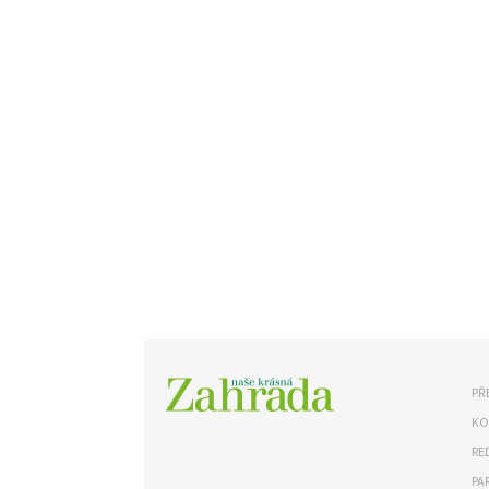
PŘ
KO
RE
PA