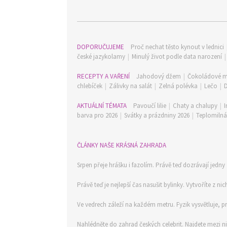
DOPORUČUJEME
Proč nechat těsto kynout v lednici
české jazykolamy
|
Minulý život podle data narození
RECEPTY A VAŘENÍ
Jahodový džem
|
Čokoládové m
chlebíček
|
Zálivky na salát
|
Zelná polévka
|
Lečo
|
AKTUÁLNÍ TÉMATA
Pavoučí lilie
|
Chaty a chalupy
|
I
barva pro 2026
|
Svátky a prázdniny 2026
|
Teplomilná 
ČLÁNKY NAŠE KRÁSNÁ ZAHRADA
Srpen přeje hrášku i fazolím. Právě teď dozrávají jedny 
Právě teď je nejlepší čas nasušit bylinky. Vytvoříte z ni
Ve vedrech záleží na každém metru. Fyzik vysvětluje, 
Nahlédněte do zahrad českých celebrit. Najdete mezi n