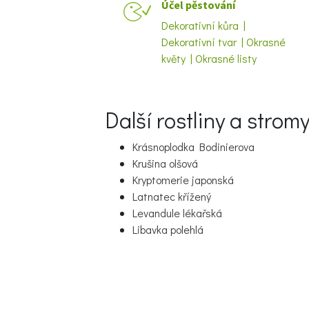
Účel pěstování
Dekorativní kůra |
Dekorativní tvar | Okrasné
květy | Okrasné listy
Další rostliny a strom
Krásnoplodka Bodinierova
Krušina olšová
Kryptomerie japonská
Latnatec křížený
Levandule lékařská
Libavka polehlá