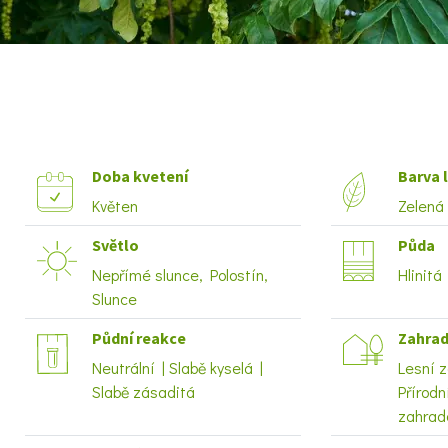
Doba kvetení
Barva l
Květen
Zelená
Světlo
Půda
Nepřímé slunce, Polostín,
Hlinitá 
Slunce
Půdní reakce
Zahrad
Neutrální | Slabě kyselá |
Lesní z
Slabě zásaditá
Přírodn
zahrad