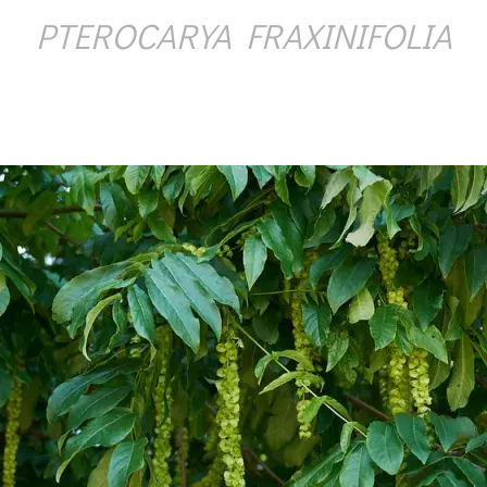
PTEROCARYA FRAXINIFOLIA
Ý ČAS
SOUTĚŽTE O CENY
KVÍZY
í turistika
 domácnost
 mazlíčci
ce
vosti