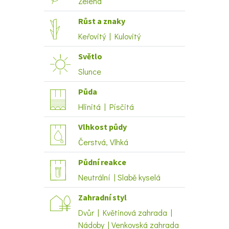
Zelená
Růst a znaky
Keřovitý | Kulovitý
Světlo
Slunce
Půda
Hlinitá | Písčitá
Vlhkost půdy
Čerstvá, Vlhká
Půdní reakce
Neutrální | Slabě kyselá
Zahradní styl
Dvůr | Květinová zahrada |
Nádoby | Venkovská zahrada