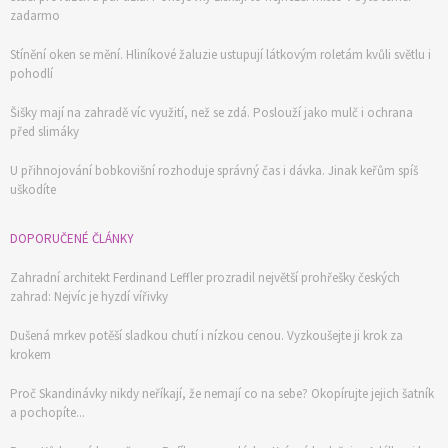
zadarmo
Stínění oken se mění. Hliníkové žaluzie ustupují látkovým roletám kvůli světlu i
pohodlí
Šišky mají na zahradě víc využití, než se zdá. Poslouží jako mulč i ochrana
před slimáky
U přihnojování bobkovišní rozhoduje správný čas i dávka. Jinak keřům spíš
uškodíte
DOPORUČENÉ ČLÁNKY
Zahradní architekt Ferdinand Leffler prozradil největší prohřešky českých
zahrad: Nejvíc je hyzdí vířivky
Dušená mrkev potěší sladkou chutí i nízkou cenou. Vyzkoušejte ji krok za
krokem
Proč Skandinávky nikdy neříkají, že nemají co na sebe? Okopírujte jejich šatník
a pochopíte...