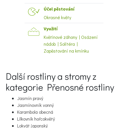
Účel pěstování
Okrasné květy
Naše krásná zahrada
Využití
Květinové záhony | Osázení
nádob | Solitéra |
Zapěstování na kmínku
Další rostliny a stromy z
kategorie Přenosné rostliny
Jasmín pravý
Jasmínovník vonný
Karambola obecná
Lilkovník hořcokvětý
Lokvát japonský