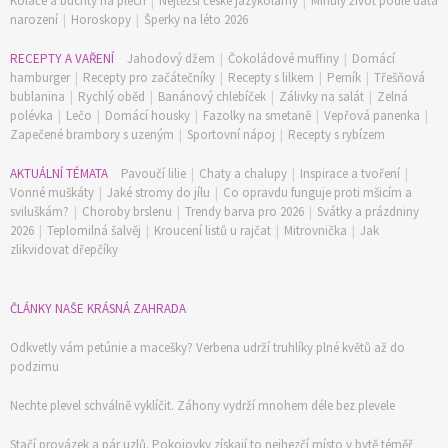
Koláče a buchty na plech
|
Nejtěžší české jazykolamy
|
Minulý život podle data
narození
|
Horoskopy
|
Šperky na léto 2026
RECEPTY A VAŘENÍ
Jahodový džem
|
Čokoládové muffiny
|
Domácí
hamburger
|
Recepty pro začátečníky
|
Recepty s lilkem
|
Perník
|
Třešňová
bublanina
|
Rychlý oběd
|
Banánový chlebíček
|
Zálivky na salát
|
Zelná
polévka
|
Lečo
|
Domácí housky
|
Fazolky na smetaně
|
Vepřová panenka
|
Zapečené brambory s uzeným
|
Sportovní nápoj
|
Recepty s rybízem
AKTUÁLNÍ TÉMATA
Pavoučí lilie
|
Chaty a chalupy
|
Inspirace a tvoření
|
Vonné muškáty
|
Jaké stromy do jílu
|
Co opravdu funguje proti mšicím a
sviluškám?
|
Choroby brslenu
|
Trendy barva pro 2026
|
Svátky a prázdniny
2026
|
Teplomilná šalvěj
|
Kroucení listů u rajčat
|
Mitrovnička
|
Jak
zlikvidovat dřepčíky
74 Kč
ČLÁNKY NAŠE KRÁSNÁ ZAHRADA
Objednat >
Odkvetly vám petúnie a macešky? Verbena udrží truhlíky plné květů až do
podzimu
Nechte plevel schválně vyklíčit. Záhony vydrží mnohem déle bez plevele
Stačí provázek a pár uzlů. Pokojovky získají to nejhezčí místo v bytě téměř