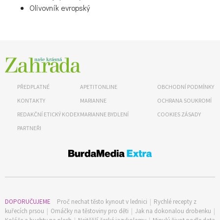
Olivovník evropský
65 Kč
PŘEDPLATNÉ
APETITONLINE
OBCHODNÍ PODMÍNKY
Objednat >
KONTAKTY
MARIANNE
OCHRANA SOUKROMÍ
Naše krásná zahrada Speciál
REDAKČNÍ ETICKÝ KODEX
MARIANNE BYDLENÍ
COOKIES ZÁSADY
PARTNEŘI
DOPORUČUJEME
Proč nechat těsto kynout v lednici
|
Rychlé recepty z
kuřecích prsou
|
Omáčky na těstoviny pro děti
|
Jak na dokonalou drobenku
|