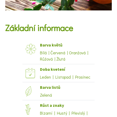
KVÍZY A TESTY
Základní informace
Barva květů
Bílá | Červená | Oranžová |
Růžová | Žlutá
Doba kvetení
Leden | Listopad | Prosinec
Barva listů
Zelená
Růst a znaky
Bizarní | Hustý | Převislý |