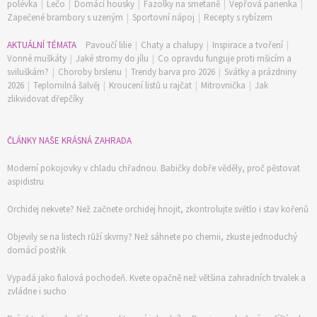
polévka
|
Lečo
|
Domácí housky
|
Fazolky na smetaně
|
Vepřová panenka
|
Zapečené brambory s uzeným
|
Sportovní nápoj
|
Recepty s rybízem
AKTUÁLNÍ TÉMATA
Pavoučí lilie
|
Chaty a chalupy
|
Inspirace a tvoření
|
Vonné muškáty
|
Jaké stromy do jílu
|
Co opravdu funguje proti mšicím a
sviluškám?
|
Choroby brslenu
|
Trendy barva pro 2026
|
Svátky a prázdniny
2026
|
Teplomilná šalvěj
|
Kroucení listů u rajčat
|
Mitrovnička
|
Jak
zlikvidovat dřepčíky
ČLÁNKY NAŠE KRÁSNÁ ZAHRADA
74 Kč
Moderní pokojovky v chladu chřadnou. Babičky dobře věděly, proč pěstovat
Objednat >
aspidistru
Orchidej nekvete? Než začnete orchidej hnojit, zkontrolujte světlo i stav kořenů
Objevily se na listech růží skvrny? Než sáhnete po chemii, zkuste jednoduchý
domácí postřik
Vypadá jako fialová pochodeň. Kvete opačně než většina zahradních trvalek a
zvládne i sucho