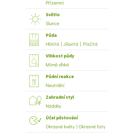
Přízemní
Světlo
Slunce
Půda
Hlinitá | Jílovitá | Písčitá
Vlhkost půdy
Mírně vlhká
Půdní reakce
Neutrální
Zahradní styl
Nádoby
Účel pěstování
Okrasné květy | Okrasné listy