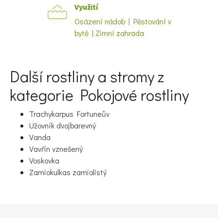
Využití
Naše krásná zahrada
Osázení nádob | Pěstování v
bytě | Zimní zahrada
Další rostliny a stromy z
kategorie Pokojové rostliny
Trachykarpus Fortuneův
Užovník dvojbarevný
Vanda
Vavřín vznešený
Voskovka
Zamiokulkas zamiolistý