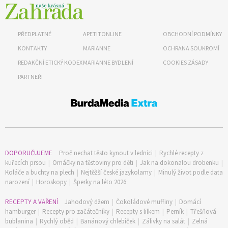
PŘEDPLATNÉ
APETITONLINE
OBCHODNÍ PODMÍNKY
KONTAKTY
MARIANNE
OCHRANA SOUKROMÍ
65 Kč
REDAKČNÍ ETICKÝ KODEX
MARIANNE BYDLENÍ
COOKIES ZÁSADY
Objednat >
PARTNEŘI
Naše krásná zahrada Speciál
DOPORUČUJEME
Proč nechat těsto kynout v lednici
|
Rychlé recepty z
kuřecích prsou
|
Omáčky na těstoviny pro děti
|
Jak na dokonalou drobenku
|
Koláče a buchty na plech
|
Nejtěžší české jazykolamy
|
Minulý život podle data
narození
|
Horoskopy
|
Šperky na léto 2026
RECEPTY A VAŘENÍ
Jahodový džem
|
Čokoládové muffiny
|
Domácí
hamburger
|
Recepty pro začátečníky
|
Recepty s lilkem
|
Perník
|
Třešňová
bublanina
|
Rychlý oběd
|
Banánový chlebíček
|
Zálivky na salát
|
Zelná