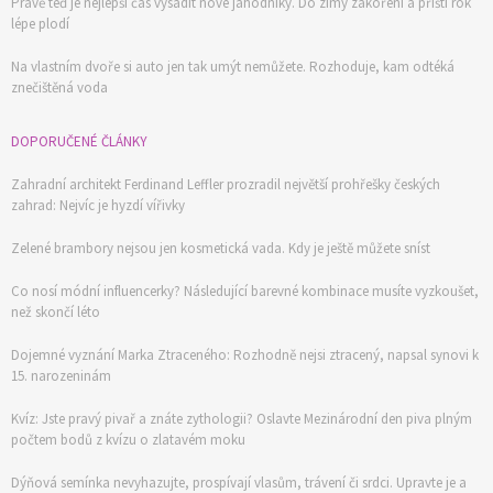
Právě teď je nejlepší čas vysadit nové jahodníky. Do zimy zakoření a příští rok
lépe plodí
Na vlastním dvoře si auto jen tak umýt nemůžete. Rozhoduje, kam odtéká
znečištěná voda
DOPORUČENÉ ČLÁNKY
Zahradní architekt Ferdinand Leffler prozradil největší prohřešky českých
zahrad: Nejvíc je hyzdí vířivky
Zelené brambory nejsou jen kosmetická vada. Kdy je ještě můžete sníst
Co nosí módní influencerky? Následující barevné kombinace musíte vyzkoušet,
než skončí léto
Dojemné vyznání Marka Ztraceného: Rozhodně nejsi ztracený, napsal synovi k
15. narozeninám
Kvíz: Jste pravý pivař a znáte zythologii? Oslavte Mezinárodní den piva plným
počtem bodů z kvízu o zlatavém moku
Dýňová semínka nevyhazujte, prospívají vlasům, trávení či srdci. Upravte je a