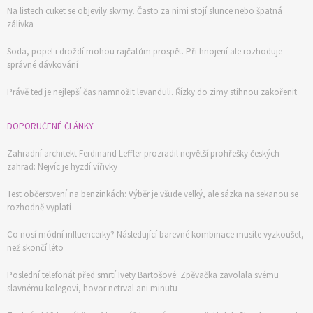
Na listech cuket se objevily skvrny. Často za nimi stojí slunce nebo špatná
zálivka
Soda, popel i droždí mohou rajčatům prospět. Při hnojení ale rozhoduje
správné dávkování
Právě teď je nejlepší čas namnožit levanduli. Řízky do zimy stihnou zakořenit
DOPORUČENÉ ČLÁNKY
Zahradní architekt Ferdinand Leffler prozradil největší prohřešky českých
zahrad: Nejvíc je hyzdí vířivky
Test občerstvení na benzinkách: Výběr je všude velký, ale sázka na sekanou se
rozhodně vyplatí
Co nosí módní influencerky? Následující barevné kombinace musíte vyzkoušet,
než skončí léto
Poslední telefonát před smrtí Ivety Bartošové: Zpěvačka zavolala svému
slavnému kolegovi, hovor netrval ani minutu