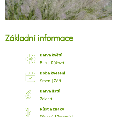
KVÍZY A TESTY
Základní informace
Barva květů
Bílá | Růžová
Doba kvetení
Srpen | Září
Barva listů
Zelená
Růst a znaky
Převislý | Trsnatý |