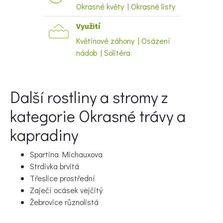
Okrasné květy | Okrasné listy
Využití
Naše krásná zahrada
Květinové záhony | Osázení
nádob | Solitéra
Další rostliny a stromy z
kategorie Okrasné trávy a
kapradiny
Spartina Michauxova
Strdivka brvitá
Třeslice prostřední
Zaječí ocásek vejčitý
Žebrovice různolistá