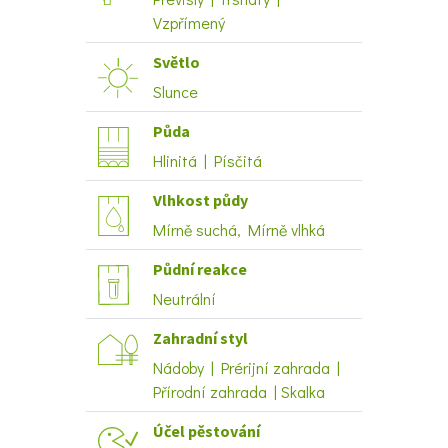
Vzpřímený
Světlo
Slunce
Půda
Hlinitá | Písčitá
Vlhkost půdy
Mírně suchá, Mírně vlhká
Půdní reakce
Neutrální
Zahradní styl
Nádoby | Prérijní zahrada |
Přírodní zahrada | Skalka
Účel pěstování