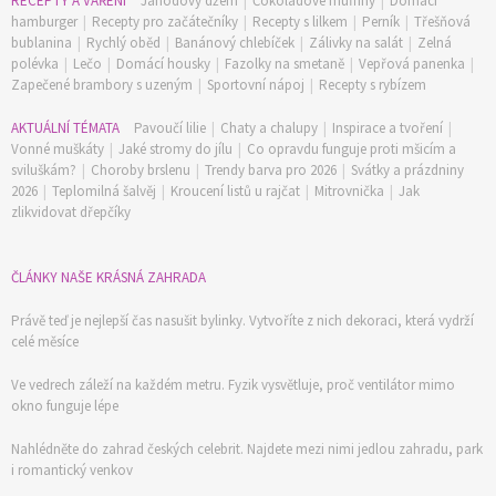
RECEPTY A VAŘENÍ
Jahodový džem
|
Čokoládové muffiny
|
Domácí
hamburger
|
Recepty pro začátečníky
|
Recepty s lilkem
|
Perník
|
Třešňová
bublanina
|
Rychlý oběd
|
Banánový chlebíček
|
Zálivky na salát
|
Zelná
polévka
|
Lečo
|
Domácí housky
|
Fazolky na smetaně
|
Vepřová panenka
|
Zapečené brambory s uzeným
|
Sportovní nápoj
|
Recepty s rybízem
AKTUÁLNÍ TÉMATA
Pavoučí lilie
|
Chaty a chalupy
|
Inspirace a tvoření
|
Vonné muškáty
|
Jaké stromy do jílu
|
Co opravdu funguje proti mšicím a
sviluškám?
|
Choroby brslenu
|
Trendy barva pro 2026
|
Svátky a prázdniny
2026
|
Teplomilná šalvěj
|
Kroucení listů u rajčat
|
Mitrovnička
|
Jak
zlikvidovat dřepčíky
ČLÁNKY NAŠE KRÁSNÁ ZAHRADA
74 Kč
Objednat >
Právě teď je nejlepší čas nasušit bylinky. Vytvoříte z nich dekoraci, která vydrží
celé měsíce
Ve vedrech záleží na každém metru. Fyzik vysvětluje, proč ventilátor mimo
okno funguje lépe
Nahlédněte do zahrad českých celebrit. Najdete mezi nimi jedlou zahradu, park
i romantický venkov