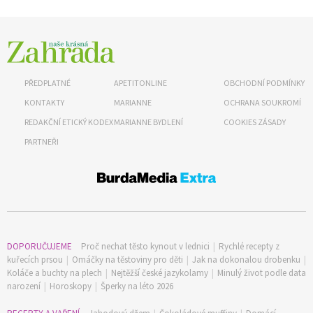
PŘEDPLATNÉ
APETITONLINE
OBCHODNÍ PODMÍNKY
65 Kč
KONTAKTY
MARIANNE
OCHRANA SOUKROMÍ
Objednat >
REDAKČNÍ ETICKÝ KODEX
MARIANNE BYDLENÍ
COOKIES ZÁSADY
Naše krásná zahrada Speciál
PARTNEŘI
DOPORUČUJEME
Proč nechat těsto kynout v lednici
|
Rychlé recepty z
kuřecích prsou
|
Omáčky na těstoviny pro děti
|
Jak na dokonalou drobenku
|
Koláče a buchty na plech
|
Nejtěžší české jazykolamy
|
Minulý život podle data
narození
|
Horoskopy
|
Šperky na léto 2026