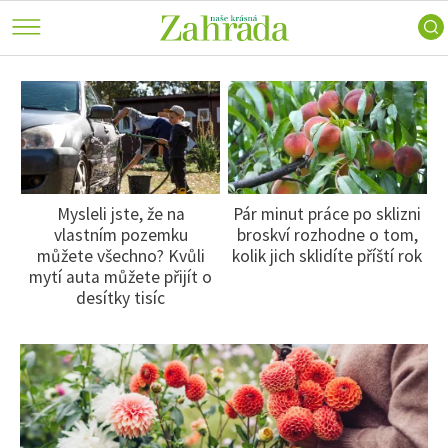
keře
a
Ferdinand
Trvalky
příroda
radí
Vodní
Nářadí
Skip
ZahrAppka
rostliny
a
to
ATLAS ROSTLIN
Inspirace
technika
Růže
main
Voda
Užitková
content
PRAXE
na
zahrada
zahradě
ZAHRADNÍ ARCHITEKTURA
Stavby
Zahradní
Mysleli jste, že na
Pár minut práce po sklizni
Zahrady
turistika
PORADNA
dy
vlastním pozemku
broskví rozhodne o tom,
slavných
Zelená
můžete všechno? Kvůli
kolik jich sklidíte příští rok
Návštěvy
domácnost
ZAHRADY
mytí auta můžete přijít o
zahrad
desítky tisíc
Domácí
VIDEA
mazlíčci
Dekorace
VOLNÝ ČAS
Zajímavosti
SOUTĚŽTE O CENY