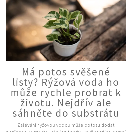
Má potos svěšené
listy? Rýžová voda ho
může rychle probrat k
životu. Nejdřív ale
sáhněte do substrátu
Zalévání rýžovou vodou může potosu dodat