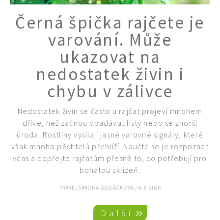
Černá špička rajčete je
varování. Může
ukazovat na
nedostatek živin i
chybu v zálivce
Nedostatek živin se často u rajčat projeví mnohem
dříve, než začnou opadávat listy nebo se zhorší
úroda. Rostliny vysílají jasné varovné signály, které
však mnoho pěstitelů přehlíží. Naučte se je rozpoznat
včas a dopřejte rajčatům přesně to, co potřebují pro
bohatou sklizeň.
PRAXE
/
SIMONA SEDLÁČKOVÁ
/
4. 8. 2026
Pagination
Další