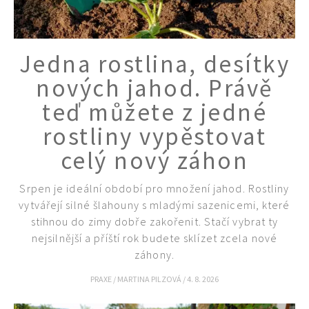
Jedna rostlina, desítky
nových jahod. Právě
teď můžete z jedné
rostliny vypěstovat
celý nový záhon
Srpen je ideální období pro množení jahod. Rostliny
vytvářejí silné šlahouny s mladými sazenicemi, které
stihnou do zimy dobře zakořenit. Stačí vybrat ty
nejsilnější a příští rok budete sklízet zcela nové
záhony.
PRAXE
/
MARTINA PILZOVÁ
/
4. 8. 2026