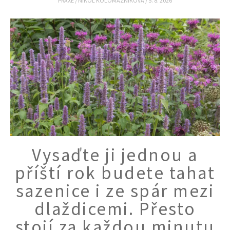
PRAXE
/
NIKOL KOLOMAZNÍKOVÁ
/
5. 8. 2026
Vysaďte ji jednou a
příští rok budete tahat
sazenice i ze spár mezi
dlaždicemi. Přesto
stojí za každou minutu