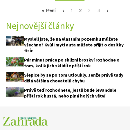
First
« První
Previous
‹
Page
1
Current
2
Page
3
Page
4
Next
›
page
page
page
page
Nejnovější články
Mysleli jste, že na vlastním pozemku můžete
všechno? Kvůli mytí auta můžete přijít o desítky
tisíc
Pár minut práce po sklizni broskví rozhodne o
tom, kolik jich sklidíte příští rok
Slepice by se po tom utloukly. Jenže právě tady
dělá většina chovatelů chybu
Právě teď rozhodnete, jestli bude levandule
příští rok hustá, nebo plná holých větví