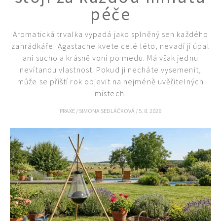
péče
Aromatická trvalka vypadá jako splněný sen každého
zahrádkáře. Agastache kvete celé léto, nevadí jí úpal
ani sucho a krásně voní po medu. Má však jednu
nevítanou vlastnost. Pokud ji necháte vysemenit,
může se příští rok objevit na nejméně uvěřitelných
místech.
PRAXE
/
SIMONA SEDLÁČKOVÁ
/
5. 8. 2026