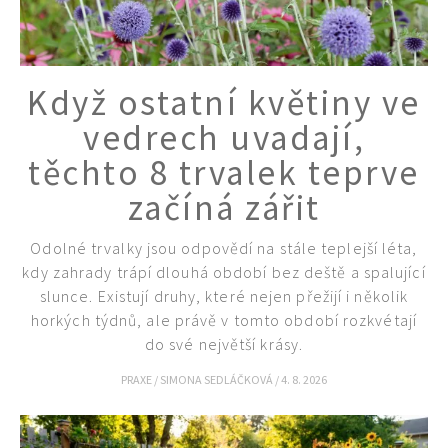
Když ostatní květiny ve
vedrech uvadají,
těchto 8 trvalek teprve
začíná zářit
Naše krásná zahrada
Odolné trvalky jsou odpovědí na stále teplejší léta,
kdy zahrady trápí dlouhá období bez deště a spalující
slunce. Existují druhy, které nejen přežijí i několik
horkých týdnů, ale právě v tomto období rozkvétají
do své největší krásy.
PRAXE
/
SIMONA SEDLÁČKOVÁ
/
4. 8. 2026