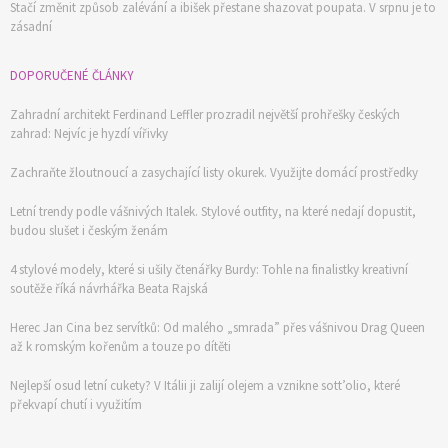
Stačí změnit způsob zalévání a ibišek přestane shazovat poupata. V srpnu je to
zásadní
DOPORUČENÉ ČLÁNKY
Zahradní architekt Ferdinand Leffler prozradil největší prohřešky českých
zahrad: Nejvíc je hyzdí vířivky
Zachraňte žloutnoucí a zasychající listy okurek. Využijte domácí prostředky
Letní trendy podle vášnivých Italek. Stylové outfity, na které nedají dopustit,
budou slušet i českým ženám
4 stylové modely, které si ušily čtenářky Burdy: Tohle na finalistky kreativní
soutěže říká návrhářka Beata Rajská
Herec Jan Cina bez servítků: Od malého „smrada” přes vášnivou Drag Queen
až k romským kořenům a touze po dítěti
Nejlepší osud letní cukety? V Itálii ji zalijí olejem a vznikne sott’olio, které
překvapí chutí i využitím