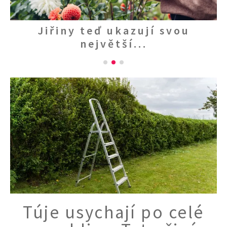
KVÍZY A TESTY
i
Jiřiny teď ukazují svou
největší...
Túje usychají po celé