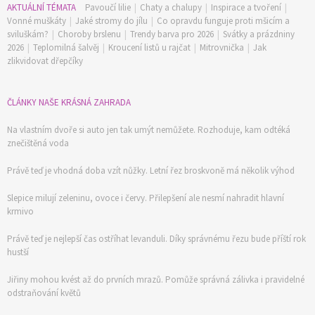
AKTUÁLNÍ TÉMATA
Pavoučí lilie
|
Chaty a chalupy
|
Inspirace a tvoření
|
Vonné muškáty
|
Jaké stromy do jílu
|
Co opravdu funguje proti mšicím a
sviluškám?
|
Choroby brslenu
|
Trendy barva pro 2026
|
Svátky a prázdniny
2026
|
Teplomilná šalvěj
|
Kroucení listů u rajčat
|
Mitrovnička
|
Jak
zlikvidovat dřepčíky
ČLÁNKY NAŠE KRÁSNÁ ZAHRADA
Na vlastním dvoře si auto jen tak umýt nemůžete. Rozhoduje, kam odtéká
znečištěná voda
Právě teď je vhodná doba vzít nůžky. Letní řez broskvoně má několik výhod
Slepice milují zeleninu, ovoce i červy. Přilepšení ale nesmí nahradit hlavní
krmivo
Právě teď je nejlepší čas ostříhat levanduli. Díky správnému řezu bude příští rok
hustší
Jiřiny mohou kvést až do prvních mrazů. Pomůže správná zálivka i pravidelné
odstraňování květů