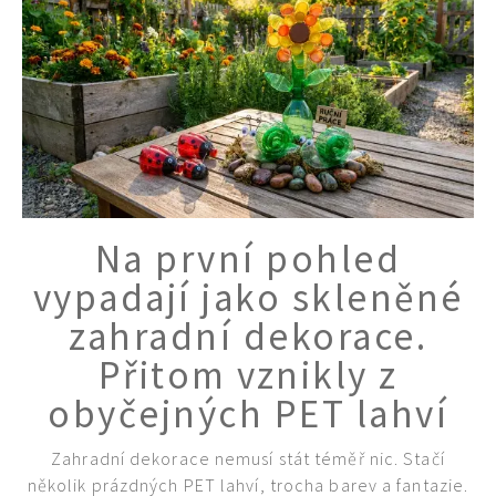
Na první pohled
vypadají jako skleněné
zahradní dekorace.
65 Kč
Objednat >
Přitom vznikly z
Naše krásná zahrada Speciál
obyčejných PET lahví
Zahradní dekorace nemusí stát téměř nic. Stačí
několik prázdných PET lahví, trocha barev a fantazie.