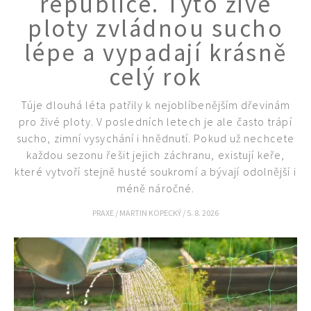
republice. Tyto živé
ploty zvládnou sucho
lépe a vypadají krásně
celý rok
Túje dlouhá léta patřily k nejoblíbenějším dřevinám
pro živé ploty. V posledních letech je ale často trápí
sucho, zimní vysychání i hnědnutí. Pokud už nechcete
každou sezonu řešit jejich záchranu, existují keře,
které vytvoří stejně husté soukromí a bývají odolnější i
méně náročné.
PRAXE
/
MARTIN KOPECKÝ
/
5. 8. 2026