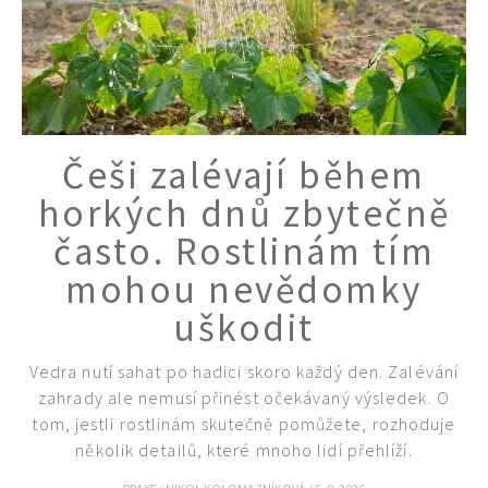
Češi zalévají během
horkých dnů zbytečně
často. Rostlinám tím
mohou nevědomky
uškodit
Vedra nutí sahat po hadici skoro každý den. Zalévání
zahrady ale nemusí přinést očekávaný výsledek. O
tom, jestli rostlinám skutečně pomůžete, rozhoduje
několik detailů, které mnoho lidí přehlíží.