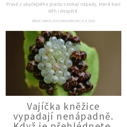
Právě z obyčejného plastu vznikají nápady, které baví
děti i dospělé.
PRAXE
/
NIKOL KOLOMAZNÍKOVÁ
/
4. 8. 2026
Vajíčka kněžice
vypadají nenápadně.
74 Kč
Když je přehlédnete,