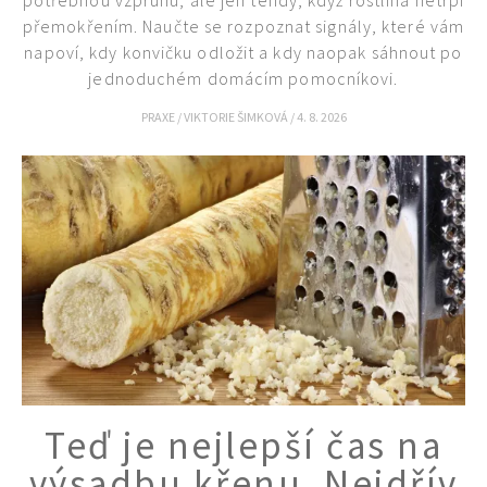
potřebnou vzpruhu, ale jen tehdy, když rostlina netrpí
přemokřením. Naučte se rozpoznat signály, které vám
napoví, kdy konvičku odložit a kdy naopak sáhnout po
jednoduchém domácím pomocníkovi.
PRAXE
/
VIKTORIE ŠIMKOVÁ
/
4. 8. 2026
Teď je nejlepší čas na
výsadbu křenu. Nejdřív