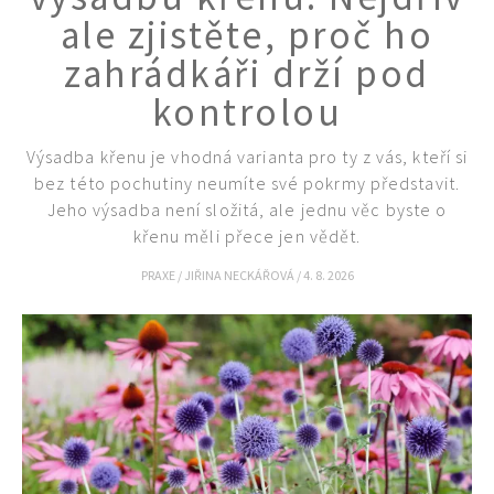
ale zjistěte, proč ho
zahrádkáři drží pod
kontrolou
Výsadba křenu je vhodná varianta pro ty z vás, kteří si
bez této pochutiny neumíte své pokrmy představit.
Jeho výsadba není složitá, ale jednu věc byste o
křenu měli přece jen vědět.
PRAXE
/
JIŘINA NECKÁŘOVÁ
/
4. 8. 2026