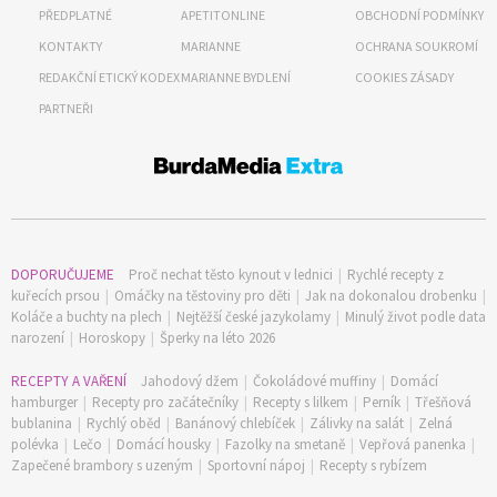
PŘEDPLATNÉ
APETITONLINE
OBCHODNÍ PODMÍNKY
KONTAKTY
MARIANNE
OCHRANA SOUKROMÍ
REDAKČNÍ ETICKÝ KODEX
MARIANNE BYDLENÍ
COOKIES ZÁSADY
PARTNEŘI
DOPORUČUJEME
Proč nechat těsto kynout v lednici
|
Rychlé recepty z
kuřecích prsou
|
Omáčky na těstoviny pro děti
|
Jak na dokonalou drobenku
|
Koláče a buchty na plech
|
Nejtěžší české jazykolamy
|
Minulý život podle data
narození
|
Horoskopy
|
Šperky na léto 2026
RECEPTY A VAŘENÍ
Jahodový džem
|
Čokoládové muffiny
|
Domácí
hamburger
|
Recepty pro začátečníky
|
Recepty s lilkem
|
Perník
|
Třešňová
bublanina
|
Rychlý oběd
|
Banánový chlebíček
|
Zálivky na salát
|
Zelná
polévka
|
Lečo
|
Domácí housky
|
Fazolky na smetaně
|
Vepřová panenka
|
Zapečené brambory s uzeným
|
Sportovní nápoj
|
Recepty s rybízem