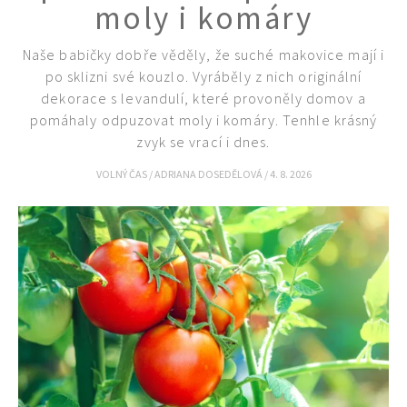
moly i komáry
Naše babičky dobře věděly, že suché makovice mají i
po sklizni své kouzlo. Vyráběly z nich originální
dekorace s levandulí, které provoněly domov a
pomáhaly odpuzovat moly i komáry. Tenhle krásný
zvyk se vrací i dnes.
VOLNÝ ČAS
/
ADRIANA DOSEDĚLOVÁ
/
4. 8. 2026