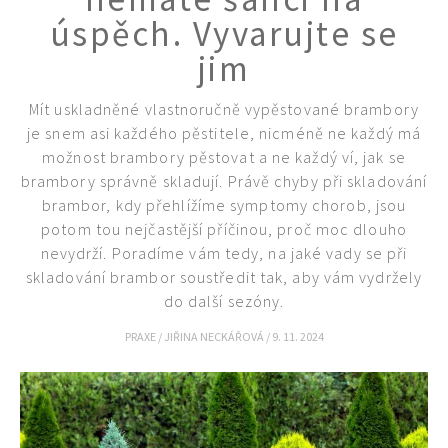
úspěch. Vyvarujte se
jim
Mít uskladněné vlastnoručně vypěstované brambory
je snem asi každého pěstitele, nicméně ne každý má
možnost brambory pěstovat a ne každý ví, jak se
brambory správně skladují. Právě chyby při skladování
brambor, kdy přehlížíme symptomy chorob, jsou
potom tou nejčastější příčinou, proč moc dlouho
nevydrží. Poradíme vám tedy, na jaké vady se při
skladování brambor soustředit tak, aby vám vydržely
do další sezóny.
PRAXE
/
JIŘINA NECKÁŘOVÁ
/
9. 11. 2024