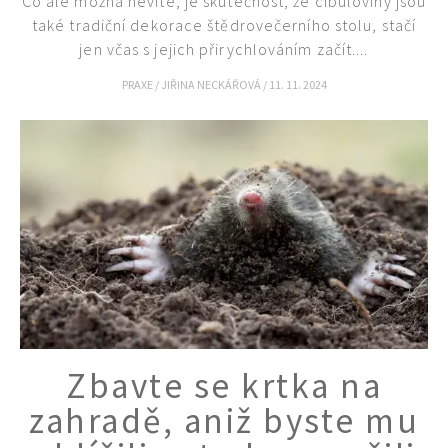
Co ale možná nevíte, je skutečnost, že cibuloviny jsou
také tradiční dekorace štědrovečerního stolu, stačí
jen včas s jejich přirychlováním začít....
PRAXE
/
JIŘINA NECKÁŘOVÁ
/
11. 11. 2024
Zbavte se krtka na
zahradě, aniž byste mu