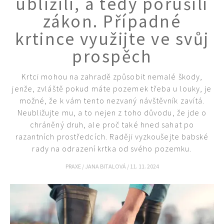
ublížili, a tedy porušili
zákon. Případné
krtince využijte ve svůj
prospěch
Krtci mohou na zahradě způsobit nemalé škody,
Naše krásná zahrada
jenže, zvláště pokud máte pozemek třeba u louky, je
možné, že k vám tento nezvaný návštěvník zavítá.
Neubližujte mu, a to nejen z toho důvodu, že jde o
chráněný druh, ale proč také hned sahat po
razantních prostředcích. Raději vyzkoušejte babské
rady na odrazení krtka od svého pozemku.
PRAXE
/
JANA BITALOVÁ
/
11. 11. 2024