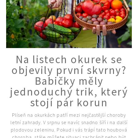
Na listech okurek se
objevily první skvrny?
Babičky měly
jednoduchý trik, který
stojí pár korun
Plíseň na okurkách patří mezi nejčastější choroby
letní zahrady. V srpnu se navíc snadno šíří i na další
plodovou zeleninu. Pokud i vás trápí tato houbová
choroba, stále můžete situaci zachránit nebo být