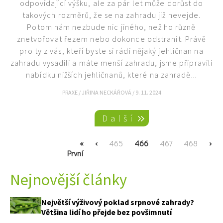
odpovídající výšku, ale za pár let může dorůst do
takových rozměrů, že se na zahradu již nevejde.
Potom nám nezbude nic jiného, než ho různě
znetvořovat řezem nebo dokonce odstranit. Právě
pro ty z vás, kteří byste si rádi nějaký jehličnan na
zahradu vysadili a máte menší zahradu, jsme připravili
nabídku nižších jehličnanů, které na zahradě...
PRAXE
/
JIŘINA NECKÁŘOVÁ
/
9. 11. 2024
Pagination
Další
First
«
Previous
‹
Page
465
Current
466
Page
467
Page
468
Nex
›
První
page
page
page
pag
Nejnovější články
Největší výživový poklad srpnové zahrady?
Většina lidí ho přejde bez povšimnutí