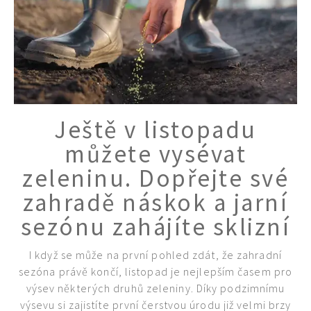
Ještě v listopadu
můžete vysévat
65 Kč
zeleninu. Dopřejte své
Objednat >
zahradě náskok a jarní
Naše krásná zahrada Speciál
sezónu zahájíte sklizní
I když se může na první pohled zdát, že zahradní
sezóna právě končí, listopad je nejlepším časem pro
výsev některých druhů zeleniny. Díky podzimnímu
výsevu si zajistíte první čerstvou úrodu již velmi brzy