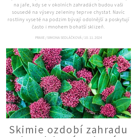
na jaře, kdy se v okolních zahradách budou vaši
sousedé na výsevy zeleniny teprve chystat. Navíc
rostliny vyseté na podzim bývají odolnější a poskytují
často i mnohem bohatší sklizeň.
PRAXE
/
SIMONA SEDLÁČKOVÁ
/
10. 11. 2024
74 Kč
Objednat >
Skimie ozdobí zahradu