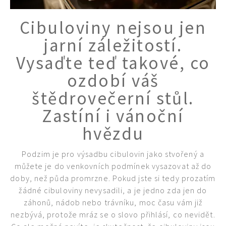
Cibuloviny nejsou jen
jarní záležitostí.
Vysaďte teď takové, co
ozdobí váš
štědrovečerní stůl.
Zastíní i vánoční
hvězdu
Podzim je pro výsadbu cibulovin jako stvořený a
můžete je do venkovních podmínek vysazovat až do
doby, než půda promrzne. Pokud jste si tedy prozatím
žádné cibuloviny nevysadili, a je jedno zda jen do
záhonů, nádob nebo trávníku, moc času vám již
nezbývá, protože mráz se o slovo přihlásí, co nevidět.