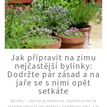
Jak připravit na zimu
nejčastější bylinky:
Dodržte pár zásad a na
jaře se s nimi opět
setkáte
Bylinky –⁠⁠⁠⁠⁠⁠ kdo by je nemiloval, a právě proto se
snažíme věnovat jim veškerou potřebnou péči, a to