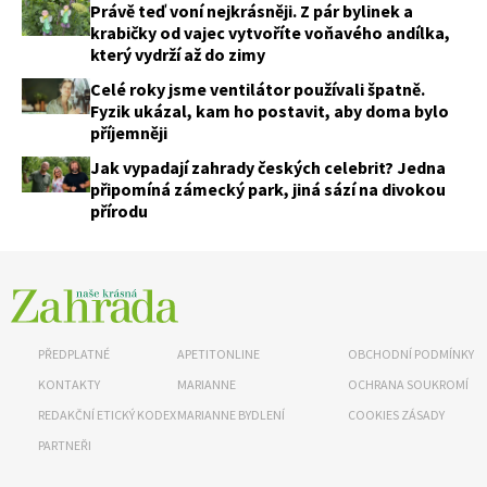
Právě teď voní nejkrásněji. Z pár bylinek a
krabičky od vajec vytvoříte voňavého andílka,
který vydrží až do zimy
Celé roky jsme ventilátor používali špatně.
Fyzik ukázal, kam ho postavit, aby doma bylo
příjemněji
Jak vypadají zahrady českých celebrit? Jedna
připomíná zámecký park, jiná sází na divokou
přírodu
PŘEDPLATNÉ
APETITONLINE
OBCHODNÍ PODMÍNKY
KONTAKTY
MARIANNE
OCHRANA SOUKROMÍ
REDAKČNÍ ETICKÝ KODEX
MARIANNE BYDLENÍ
COOKIES ZÁSADY
PARTNEŘI