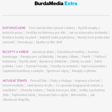
DOPORUČUJEME
Proč nechat těsto kynout v lednici
|
Rychlé recepty z
kuřecích prsou
|
Omáčky na těstoviny pro děti
|
Jak na dokonalou drobenku
|
Koláče a buchty na plech
|
Nejtěžší české jazykolamy
|
Minulý život podle data
narození
|
Horoskopy
|
Šperky na léto 2026
RECEPTY A VAŘENÍ
Jahodový džem
|
Čokoládové muffiny
|
Domácí
hamburger
|
Recepty pro začátečníky
|
Recepty s lilkem
|
Perník
|
Třešňová
bublanina
|
Rychlý oběd
|
Banánový chlebíček
|
Zálivky na salát
|
Zelná
polévka
|
Lečo
|
Domácí housky
|
Fazolky na smetaně
|
Vepřová panenka
|
Zapečené brambory s uzeným
|
Sportovní nápoj
|
Recepty s rybízem
AKTUÁLNÍ TÉMATA
Pavoučí lilie
|
Chaty a chalupy
|
Inspirace a tvoření
|
Vonné muškáty
|
Jaké stromy do jílu
|
Co opravdu funguje proti mšicím a
sviluškám?
|
Choroby brslenu
|
Trendy barva pro 2026
|
Svátky a prázdniny
2026
|
Teplomilná šalvěj
|
Kroucení listů u rajčat
|
Mitrovnička
|
Jak
zlikvidovat dřepčíky