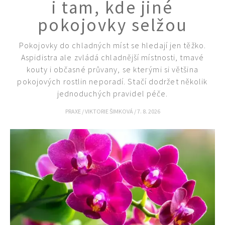
i tam, kde jiné
pokojovky selžou
Pokojovky do chladných míst se hledají jen těžko.
Aspidistra ale zvládá chladnější místnosti, tmavé
kouty i občasné průvany, se kterými si většina
pokojových rostlin neporadí. Stačí dodržet několik
jednoduchých pravidel péče.
PRAXE
/
VIKTORIE ŠIMKOVÁ
/
7. 8. 2026