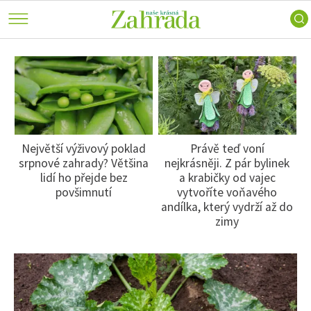
keře
a
Ferdinand
Trvalky
příroda
radí
Vodní
Nářadí
Skip
ZahrAppka
rostliny
a
to
ATLAS ROSTLIN
Inspirace
technika
Růže
main
Voda
Užitková
content
PRAXE
na
zahrada
zahradě
ZAHRADNÍ ARCHITEKTURA
Stavby
Zahradní
r
Největší výživový poklad
Právě teď voní
Zahrady
turistika
PORADNA
srpnové zahrady? Většina
nejkrásněji. Z pár bylinek
slavných
Zelená
,
lidí ho přejde bez
a krabičky od vajec
Návštěvy
domácnost
ZAHRADY
i
povšimnutí
vytvoříte voňavého
zahrad
andílka, který vydrží až do
Domácí
zimy
VIDEA
mazlíčci
Dekorace
VOLNÝ ČAS
Zajímavosti
SOUTĚŽTE O CENY