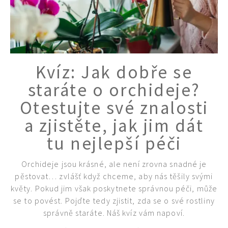
Kvíz: Jak dobře se
staráte o orchideje?
Otestujte své znalosti
a zjistěte, jak jim dát
tu nejlepší péči
Orchideje jsou krásné, ale není zrovna snadné je
pěstovat… zvlášť když chceme, aby nás těšily svými
květy. Pokud jim však poskytnete správnou péči, může
se to povést. Pojďte tedy zjistit, zda se o své rostliny
správně staráte. Náš kvíz vám napoví.