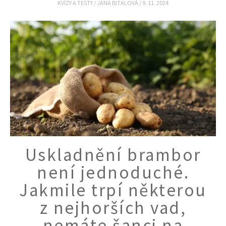
KVÍZY A TESTY
/
JANA BITALOVÁ
/
9. 11. 2024
Uskladnění brambor
není jednoduché.
Jakmile trpí některou
z nejhorších vad,
nemáte šanci na