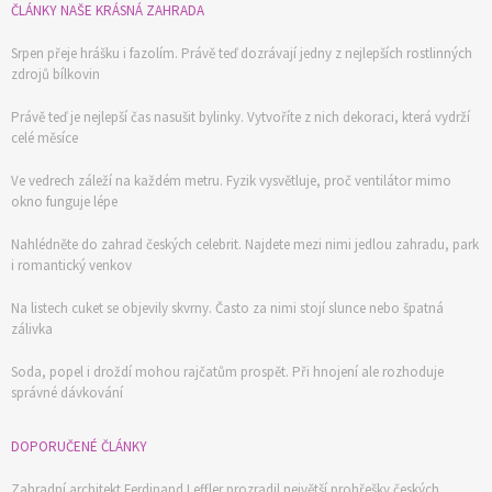
ČLÁNKY NAŠE KRÁSNÁ ZAHRADA
Srpen přeje hrášku i fazolím. Právě teď dozrávají jedny z nejlepších rostlinných
zdrojů bílkovin
Právě teď je nejlepší čas nasušit bylinky. Vytvoříte z nich dekoraci, která vydrží
celé měsíce
Ve vedrech záleží na každém metru. Fyzik vysvětluje, proč ventilátor mimo
okno funguje lépe
Nahlédněte do zahrad českých celebrit. Najdete mezi nimi jedlou zahradu, park
i romantický venkov
Na listech cuket se objevily skvrny. Často za nimi stojí slunce nebo špatná
zálivka
Soda, popel i droždí mohou rajčatům prospět. Při hnojení ale rozhoduje
správné dávkování
DOPORUČENÉ ČLÁNKY
Zahradní architekt Ferdinand Leffler prozradil největší prohřešky českých