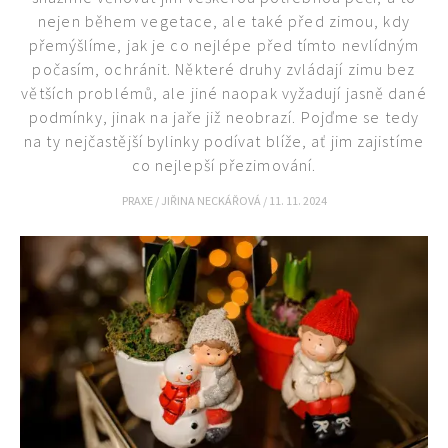
nejen během vegetace, ale také před zimou, kdy
přemýšlíme, jak je co nejlépe před tímto nevlídným
počasím, ochránit. Některé druhy zvládají zimu bez
větších problémů, ale jiné naopak vyžadují jasně dané
podmínky, jinak na jaře již neobrazí. Pojďme se tedy
na ty nejčastější bylinky podívat blíže, ať jim zajistíme
co nejlepší přezimování.
PRAXE
/
JIŘINA NECKÁŘOVÁ
/
11. 11. 2024