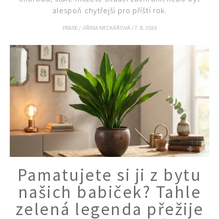
alespoň chytřejší pro příští rok.
PRAXE
/
JIŘINA NECKÁŘOVÁ
/
7. 8. 2026
Pamatujete si ji z bytu
našich babiček? Tahle
zelená legenda přežije