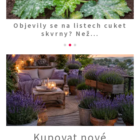
KVÍZY A TESTY
h
Objevily se na listech cuket
S
skvrny? Než...
Kupovat nové