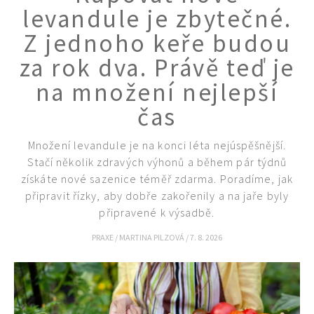
levandule je zbytečné.
Z jednoho keře budou
za rok dva. Právě teď je
na množení nejlepší
čas
Množení levandule je na konci léta nejúspěšnější.
Stačí několik zdravých výhonů a během pár týdnů
získáte nové sazenice téměř zdarma. Poradíme, jak
připravit řízky, aby dobře zakořenily a na jaře byly
připravené k výsadbě.
PRAXE
/
MARTINA PILZOVÁ
/
7. 8. 2026