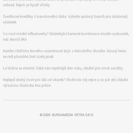
zahrad: Nejvíc je hyzdí vířivky
Švestkové knedlíky z tvarohového těsta: Vyberte správný tvaroh pro dokonalý
výsledek
Co nosí módní influencerky? Následující barevné kombinace musíte vyzkoušet,
než skončí léto
Kariéru Oldřicha Nového nasměroval strýc z Národního divadla: Slavný herec
se měl původně živit zcela jinak
Lví brána se otevírá: Čeká nás nejsilnější den roku, ideální pro nové začátky
Nejlepší druhý život pro lák od okurek? Vložte do něj vejce a za pár dní získáte
výraznou chuťovku bez práce
© 2026
BURDAMEDIA EXTRA S.R.O.