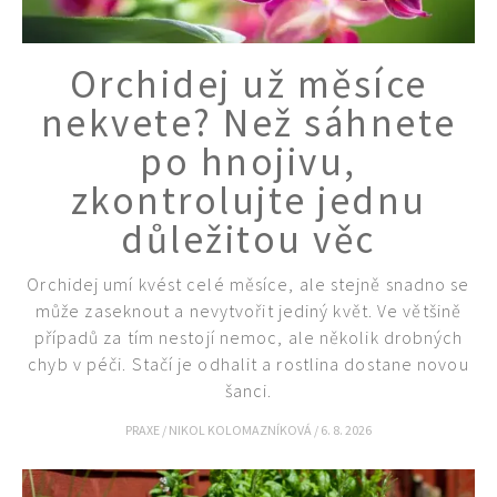
Orchidej už měsíce
nekvete? Než sáhnete
po hnojivu,
zkontrolujte jednu
důležitou věc
Orchidej umí kvést celé měsíce, ale stejně snadno se
může zaseknout a nevytvořit jediný květ. Ve většině
případů za tím nestojí nemoc, ale několik drobných
chyb v péči. Stačí je odhalit a rostlina dostane novou
šanci.
PRAXE
/
NIKOL KOLOMAZNÍKOVÁ
/
6. 8. 2026